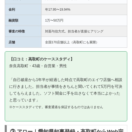
金利
年17.95〜19.94%
融資額
1万〜50万円
審査の特徴
対面与信方式。担当者が直接ヒアリング
店舗
全国170店舗以上（高取町にも展開）
【口コミ：高取町のケーススタディ】
奈良高取町・43歳・自営業・男性
「自己破産から1年半が経過した時点で高取町のエイワ店舗へ相談
に行きました。担当者が事情をきちんと聞いてくれて5万円を可決
してもらえました。ソフト闇金に手を出さなくて本当によかった
と思っています」
※ケーススタディです。審査通過を保証するものではありません
③ アロー｜愛知県知事登録・高取町からWeb完