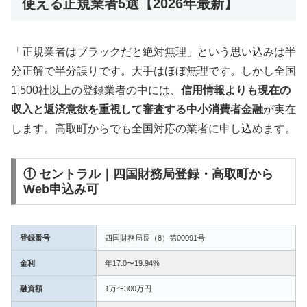
使える正規業者5選【2026年最新】
「正規業者はブラックだと絶対無理」という思い込みは半
分正解で半分誤りです。大手はほぼ無理です。しかし全国
1,500社以上の登録業者の中には、
信用情報よりも現在の
収入と返済意欲を重視して審査する中小消費者金融
が実在
します。高取町からでも全国対応の業者に申し込めます。
① セントラル｜四国財務局登録・高取町から
Web申込み可
登録番号
四国財務局長（8）第00091号
金利
年17.0〜19.94%
融資額
1万〜300万円