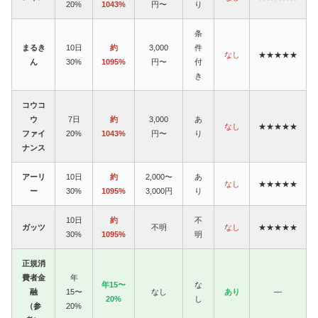
20%
1043%
円〜
り
条
まるき
10日
約
3,000
件
なし
★★★★★
ん
30%
1095%
円〜
付
き
コウコ
ウ
7日
約
3,000
あ
なし
★★★★★
ファイ
20%
1043%
円〜
り
ナンス
アーリ
10日
約
2,000〜
あ
なし
★★★★★
ー
30%
1095%
3,000円
り
10日
約
不
ガッツ
不明
なし
★★★★★
30%
1095%
明
正規消
費者金
年
年15〜
な
融
15〜
なし
あり
—
20%
し
（参
20%