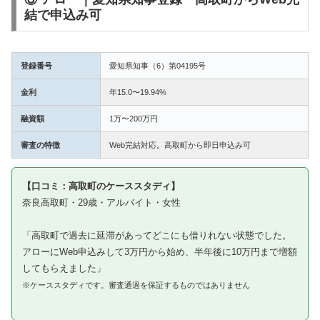
結で申込み可
登録番号
愛知県知事（6）第04195号
金利
年15.0〜19.94%
融資額
1万〜200万円
審査の特徴
Web完結対応。高取町から即日申込み可
【口コミ：高取町のケーススタディ】
奈良高取町・29歳・アルバイト・女性
「高取町で過去に延滞があってどこにも借りれない状態でした。
アローにWeb申込みして3万円から始め、半年後に10万円まで増額
してもらえました」
※ケーススタディです。審査通過を保証するものではありません