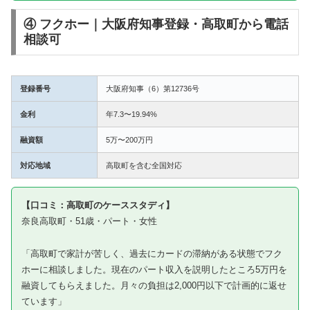
④ フクホー｜大阪府知事登録・高取町から電話
相談可
登録番号
大阪府知事（6）第12736号
金利
年7.3〜19.94%
融資額
5万〜200万円
対応地域
高取町を含む全国対応
【口コミ：高取町のケーススタディ】
奈良高取町・51歳・パート・女性
「高取町で家計が苦しく、過去にカードの滞納がある状態でフク
ホーに相談しました。現在のパート収入を説明したところ5万円を
融資してもらえました。月々の負担は2,000円以下で計画的に返せ
ています」