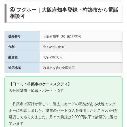
④ フクホー｜大阪府知事登録・杵築市から電話
相談可
登録番号
大阪府知事（6）第12736号
金利
年7.3〜19.94%
融資額
5万〜200万円
対応地域
杵築市を含む全国対応
【口コミ：杵築市のケーススタディ】
大分杵築市・51歳・パート・女性
「杵築市で家計が苦しく、過去にカードの滞納がある状態でフク
ホーに相談しました。現在のパート収入を説明したところ5万円を
融資してもらえました。月々の負担は2,000円以下で計画的に返せ
ています」