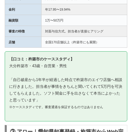
金利
年17.95〜19.94%
融資額
1万〜50万円
審査の特徴
対面与信方式。担当者が直接ヒアリング
店舗
全国170店舗以上（杵築市にも展開）
【口コミ：杵築市のケーススタディ】
大分杵築市・43歳・自営業・男性
「自己破産から1年半が経過した時点で杵築市のエイワ店舗へ相談
に行きました。担当者が事情をきちんと聞いてくれて5万円を可決
してもらえました。ソフト闇金に手を出さなくて本当によかった
と思っています」
※ケーススタディです。審査通過を保証するものではありません
③ アロー｜愛知県知事登録・杵築市からWeb完