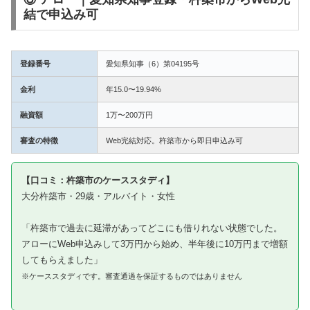
結で申込み可
登録番号
愛知県知事（6）第04195号
金利
年15.0〜19.94%
融資額
1万〜200万円
審査の特徴
Web完結対応。杵築市から即日申込み可
【口コミ：杵築市のケーススタディ】
大分杵築市・29歳・アルバイト・女性
「杵築市で過去に延滞があってどこにも借りれない状態でした。
アローにWeb申込みして3万円から始め、半年後に10万円まで増額
してもらえました」
※ケーススタディです。審査通過を保証するものではありません