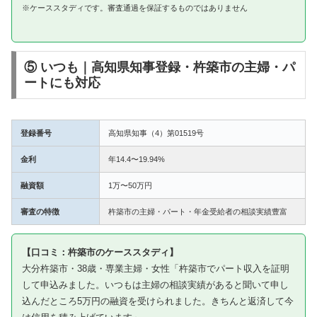
※ケーススタディです。審査通過を保証するものではありません
⑤ いつも｜高知県知事登録・杵築市の主婦・パ
ートにも対応
登録番号
高知県知事（4）第01519号
金利
年14.4〜19.94%
融資額
1万〜50万円
審査の特徴
杵築市の主婦・パート・年金受給者の相談実績豊富
【口コミ：杵築市のケーススタディ】
大分杵築市・38歳・専業主婦・女性「杵築市でパート収入を証明
して申込みました。いつもは主婦の相談実績があると聞いて申し
込んだところ5万円の融資を受けられました。きちんと返済して今