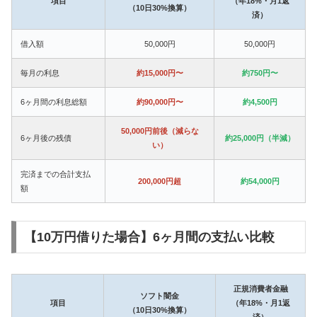
項目
（年18%・月1返
（10日30%換算）
済）
借入額
50,000円
50,000円
毎月の利息
約15,000円〜
約750円〜
6ヶ月間の利息総額
約90,000円〜
約4,500円
50,000円前後（減らな
6ヶ月後の残債
約25,000円（半減）
い）
完済までの合計支払
200,000円超
約54,000円
額
【10万円借りた場合】6ヶ月間の支払い比較
正規消費者金融
ソフト闇金
項目
（年18%・月1返
（10日30%換算）
済）