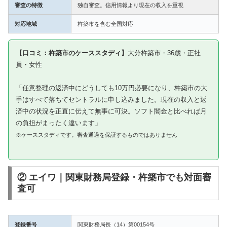
審査の特徴
独自審査。信用情報より現在の収入を重視
対応地域
杵築市を含む全国対応
【口コミ：杵築市のケーススタディ】
大分杵築市・36歳・正社
員・女性
「任意整理の返済中にどうしても10万円必要になり、杵築市の大
手はすべて落ちてセントラルに申し込みました。現在の収入と返
済中の状況を正直に伝えて無事に可決。ソフト闇金と比べれば月
の負担がまったく違います」
※ケーススタディです。審査通過を保証するものではありません
② エイワ｜関東財務局登録・杵築市でも対面審
査可
登録番号
関東財務局長（14）第00154号