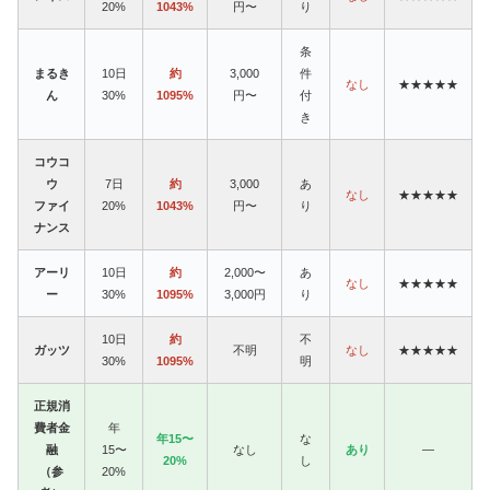
20%
1043%
円〜
り
条
まるき
10日
約
3,000
件
なし
★★★★★
ん
30%
1095%
円〜
付
き
コウコ
ウ
7日
約
3,000
あ
なし
★★★★★
ファイ
20%
1043%
円〜
り
ナンス
アーリ
10日
約
2,000〜
あ
なし
★★★★★
ー
30%
1095%
3,000円
り
10日
約
不
ガッツ
不明
なし
★★★★★
30%
1095%
明
正規消
費者金
年
年15〜
な
融
15〜
なし
あり
—
20%
し
（参
20%