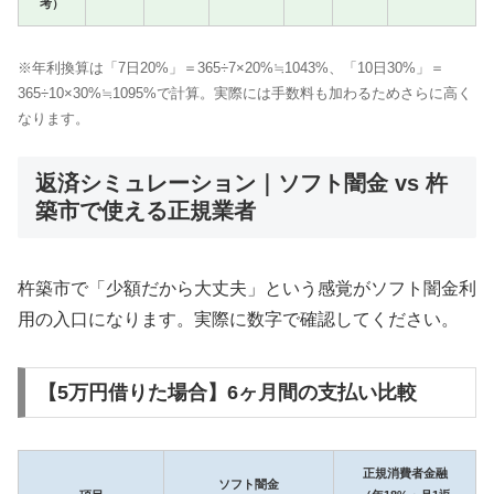
考）
※年利換算は「7日20%」＝365÷7×20%≒1043%、「10日30%」＝
365÷10×30%≒1095%で計算。実際には手数料も加わるためさらに高く
なります。
返済シミュレーション｜ソフト闇金 vs 杵
築市で使える正規業者
杵築市で「少額だから大丈夫」という感覚がソフト闇金利
用の入口になります。実際に数字で確認してください。
【5万円借りた場合】6ヶ月間の支払い比較
正規消費者金融
ソフト闇金