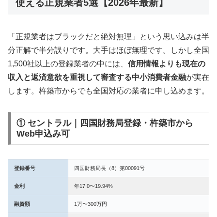
使える正規業者5選【2026年最新】
「正規業者はブラックだと絶対無理」という思い込みは半
分正解で半分誤りです。大手はほぼ無理です。しかし全国
1,500社以上の登録業者の中には、
信用情報よりも現在の
収入と返済意欲を重視して審査する中小消費者金融
が実在
します。杵築市からでも全国対応の業者に申し込めます。
① セントラル｜四国財務局登録・杵築市から
Web申込み可
登録番号
四国財務局長（8）第00091号
金利
年17.0〜19.94%
融資額
1万〜300万円