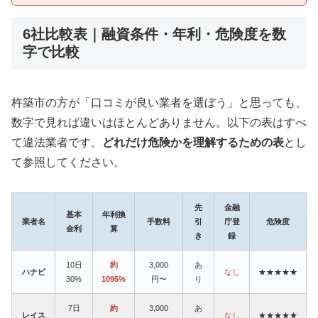
6社比較表｜融資条件・年利・危険度を数
字で比較
杵築市の方が「口コミが良い業者を選ぼう」と思っても、
数字で見れば違いはほとんどありません。以下の表はすべ
て違法業者です。
どれだけ危険かを理解するための表
とし
て参照してください。
先
金融
基本
年利換
業者名
手数料
引
庁登
危険度
金利
算
き
録
10日
約
3,000
あ
ハナビ
なし
★★★★★
30%
1095%
円〜
り
7日
約
3,000
あ
レイス
なし
★★★★★