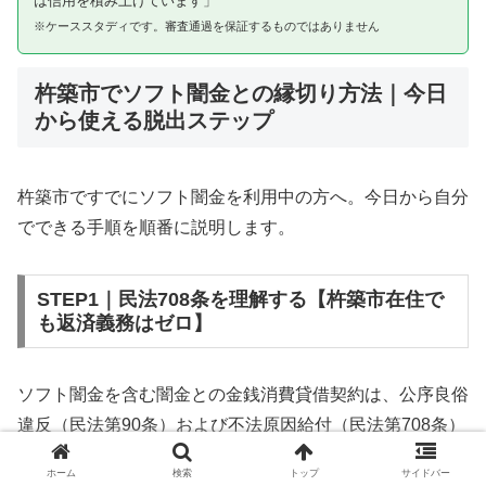
は信用を積み上げています」
※ケーススタディです。審査通過を保証するものではありません
杵築市でソフト闇金との縁切り方法｜今日
から使える脱出ステップ
杵築市ですでにソフト闇金を利用中の方へ。今日から自分
でできる手順を順番に説明します。
STEP1｜民法708条を理解する【杵築市在住で
も返済義務はゼロ】
ソフト闇金を含む闇金との金銭消費貸借契約は、公序良俗
違反（民法第90条）および不法原因給付（民法第708条）
に該当するため、法的には無効です。杵築市在住であって
ホーム
検索
トップ
サイドバー
も同様です。