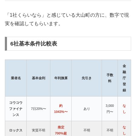
「1社くらいなら」と感じている大山町の方に、数字で現
実を確認してもらいます。
6社基本条件比較表
金
融
手数
業者名
基本金利
年利換算
先引き
庁
料
登
録
コウコウ
約
3,000
な
ファイナ
7日20%〜
あり
1043%〜
円〜
し
ンス
推定
な
ロックス
実質不明
不明
不明
700%超
し