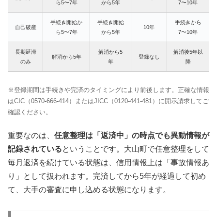
ら5〜7年
から5年
7〜10年
手続き開始か
手続き開始
手続きから
自己破産
10年
ら5〜7年
から5年
7〜10年
長期延滞
解消から5
解消後5年以
解消から5年
登録なし
のみ
年
降
※登録期間は手続きや完済のタイミングにより前後します。正確な情報
はCIC（0570-666-414）またはJICC（0120-441-481）に開示請求してご
確認ください。
重要なのは、
任意整理は「返済中」の時点でも異動情報が
記録されている
ということです。大山町で任意整理をして
毎月返済を続けている状態は、信用情報上は「事故情報あ
り」として扱われます。完済してから5年が経過して初め
て、大手の審査に申し込める状態になります。