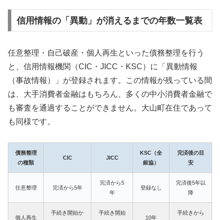
信用情報の「異動」が消えるまでの年数一覧表
任意整理・自己破産・個人再生といった債務整理を行う
と、信用情報機関（CIC・JICC・KSC）に「異動情報
（事故情報）」が登録されます。この情報が残っている間
は、大手消費者金融はもちろん、多くの中小消費者金融で
も審査を通過することができません。大山町在住であって
も同様です。
債務整理
KSC（全
完済後の目
CIC
JICC
の種類
銀協）
安
完済から5
完済後5年以
任意整理
完済から5年
登録なし
年
降
手続き開始か
手続き開始
手続きから
個人再生
10年