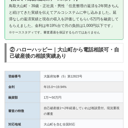
鳥取大山町・39歳・正社員・男性「任意整理の返済を2年間きちん
と続けてきた実績を伝えてアルコシステムに申し込みました。延
滞なしの返済実績と現在の収入を評価してもらい5万円を融資して
もらえました。金利は年19%台で月の負担は1,000円以下です」
※ケーススタディです。審査通過を保証するものではありません
② ハローハッピー｜大山町から電話相談可・自
己破産後の相談実績あり
登録番号
大阪府知事（5）第12823号
金利
年15.0〜19.94%
融資額
1万〜50万円
自己破産後1〜2年経過していれば相談受付。現況重視
審査の特徴
の審査
対応地域
大山町を含む全国対応