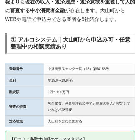
報よりも現在の収入・返済履歴・返済意欲を重視して人的
に審査する中小消費者金融
が存在します。大山町から
WEBや電話で申込みできる業者を5社紹介します。
① アルコシステム｜大山町から申込み可・任意
整理中の相談実績あり
登録番号
中播磨県民センター長（15）第50158号
金利
年15.0〜19.94%
融資額
1万〜100万円
独自審査。任意整理返済中でも現在の収入が安定して
審査の特徴
いれば相談可能
対応地域
大山町を含む全国対応
【口コミ：鳥取大山町のケーススタディ】