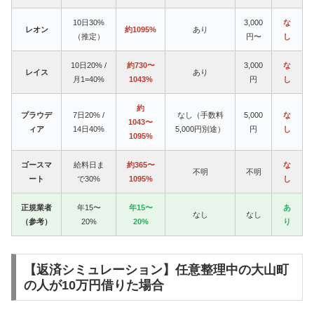
10日30%
3,000
な
レオン
約1095%
あり
（推定）
円〜
し
10日20% /
約730〜
3,000
な
レイス
あり
月1=40%
1043%
円
し
約
プラウデ
7日20% /
なし（手数料
5,000
な
1043〜
ィア
14日40%
5,000円別途）
円
し
1095%
ゴースマ
給料日ま
約365〜
な
不明
不明
ート
で30%
1095%
し
正規業者
年15〜
年15〜
あ
なし
なし
（参考）
20%
20%
り
【返済シミュレーション】任意整理中の大山町
の人が10万円借りた場合