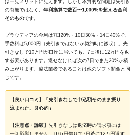
は一見メリットに見えます。しかし本質的な問題は先引き
の有無ではなく、
年利換算で数百〜1,000%を超える金利
そのもの
です。
プラウディアの金利は7日20%・10日30%・14日40%で、
手数料は5,000円（先引きではないが契約時に徴収）。先
引きなしで10万円が口座に届いても、7日後に12万円を返
す必要があります。返せなければ次の7日でまた20%が積
み上がります。違法業者であることは他のソフト闇金と同
じです。
【良い口コミ】「先引きなしで申込額そのまま振り
込まれた。良心的」
【注意点・論破】
先引きなしは返済時の請求額には
一切影響しません。10万円借りて7日後に12万円返す