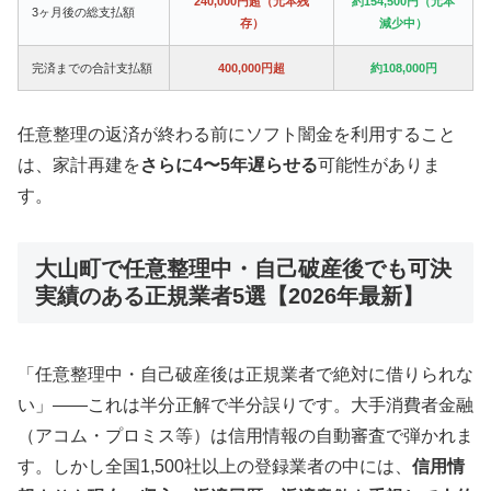
240,000円超（元本残
約154,500円（元本
3ヶ月後の総支払額
存）
減少中）
完済までの合計支払額
400,000円超
約108,000円
任意整理の返済が終わる前にソフト闇金を利用すること
は、家計再建を
さらに4〜5年遅らせる
可能性がありま
す。
大山町で任意整理中・自己破産後でも可決
実績のある正規業者5選【2026年最新】
「任意整理中・自己破産後は正規業者で絶対に借りられな
い」——これは半分正解で半分誤りです。大手消費者金融
（アコム・プロミス等）は信用情報の自動審査で弾かれま
す。しかし全国1,500社以上の登録業者の中には、
信用情