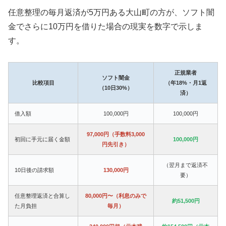
任意整理の毎月返済が5万円ある大山町の方が、ソフト闇
金でさらに10万円を借りた場合の現実を数字で示しま
す。
正規業者
ソフト闇金
比較項目
（年18%・月1返
（10日30%）
済）
借入額
100,000円
100,000円
97,000円（手数料3,000
初回に手元に届く金額
100,000円
円先引き）
（翌月まで返済不
10日後の請求額
130,000円
要）
任意整理返済と合算し
80,000円〜（利息のみで
約51,500円
た月負担
毎月）