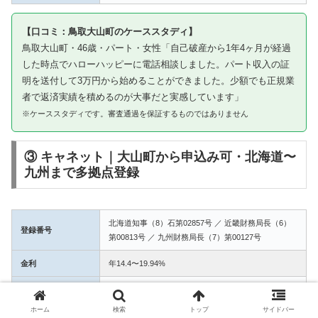
【口コミ：鳥取大山町のケーススタディ】
鳥取大山町・46歳・パート・女性「自己破産から1年4ヶ月が経過
した時点でハローハッピーに電話相談しました。パート収入の証
明を送付して3万円から始めることができました。少額でも正規業
者で返済実績を積めるのが大事だと実感しています」
※ケーススタディです。審査通過を保証するものではありません
③ キャネット｜大山町から申込み可・北海道〜
九州まで多拠点登録
北海道知事（8）石第02857号 ／ 近畿財務局長（6）
登録番号
第00813号 ／ 九州財務局長（7）第00127号
金利
年14.4〜19.94%
融資額
1万〜50万円
ホーム
検索
トップ
サイドバー
3拠点登録の信頼性。大山町からWEB完結で申込み可