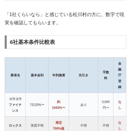
「1社くらいなら」と感じている松川村の方に、数字で現
実を確認してもらいます。
6社基本条件比較表
金
融
手数
業者名
基本金利
年利換算
先引き
庁
料
登
録
コウコウ
約
3,000
な
ファイナ
7日20%〜
あり
1043%〜
円〜
し
ンス
推定
な
ロックス
実質不明
不明
不明
700%超
し