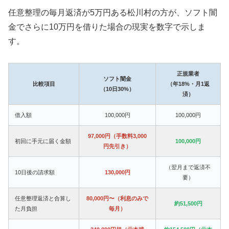
任意整理の毎月返済が5万円ある松川村の方が、ソフト闇
金でさらに10万円を借りた場合の現実を数字で示しま
す。
正規業者
ソフト闇金
比較項目
（年18%・月1返
（10日30%）
済）
借入額
100,000円
100,000円
97,000円（手数料3,000
初回に手元に届く金額
100,000円
円先引き）
（翌月まで返済不
10日後の請求額
130,000円
要）
任意整理返済と合算し
80,000円〜（利息のみで
約51,500円
た月負担
毎月）