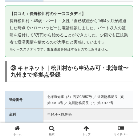
【口コミ：長野松川村のケーススタディ】
長野松川村・46歳・パート・女性「自己破産から1年4ヶ月が経過
した時点でハローハッピーに電話相談しました。パート収入の証
明を送付して3万円から始めることができました。少額でも正規業
者で返済実績を積めるのが大事だと実感しています」
※ケーススタディです。審査通過を保証するものではありません
③ キャネット｜松川村から申込み可・北海道〜
九州まで多拠点登録
北海道知事（8）石第02857号 ／ 近畿財務局長（6）
登録番号
第00813号 ／ 九州財務局長（7）第00127号
金利
年14.4〜19.94%
融資額
1万〜50万円
ホーム
検索
トップ
サイドバー
3拠点登録の信頼性。松川村からWEB完結で申込み可