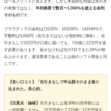
は一見メリットに見えます。しかし本質的な問題は先引き
の有無ではなく、
年利換算で数百〜1,000%を超える金利
そのもの
です。
プラウディアの金利は7日20%・10日30%・14日40%で、
手数料は5,000円（先引きではないが契約時に徴収）。先
引きなしで10万円が口座に届いても、7日後に12万円を返
す必要があります。返せなければ次の7日でまた20%が積
み上がります。違法業者であることは他のソフト闇金と同
じです。
【良い口コミ】「先引きなしで申込額そのまま振り
込まれた。良心的」
【注意点・論破】
先引きなしは返済時の請求額には
一切影響しません。10万円借りて7日後に12万円返す