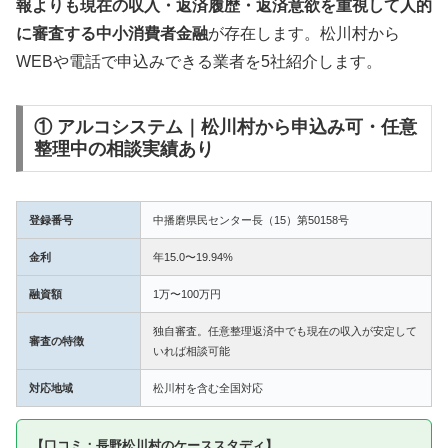
報よりも現在の収入・返済履歴・返済意欲を重視して人的
に審査する中小消費者金融
が存在します。松川村から
WEBや電話で申込みできる業者を5社紹介します。
① アルコシステム｜松川村から申込み可・任意
整理中の相談実績あり
登録番号
中播磨県民センター長（15）第50158号
金利
年15.0〜19.94%
融資額
1万〜100万円
独自審査。任意整理返済中でも現在の収入が安定して
審査の特徴
いれば相談可能
対応地域
松川村を含む全国対応
【口コミ：長野松川村のケーススタディ】