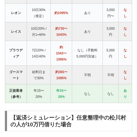
10日30%
3,000
な
レオン
約1095%
あり
（推定）
円〜
し
10日20% /
約730〜
3,000
な
レイス
あり
月1=40%
1043%
円
し
約
プラウデ
7日20% /
なし（手数料
5,000
な
1043〜
ィア
14日40%
5,000円別途）
円
し
1095%
ゴースマ
給料日ま
約365〜
な
不明
不明
ート
で30%
1095%
し
正規業者
年15〜
年15〜
あ
なし
なし
（参考）
20%
20%
り
【返済シミュレーション】任意整理中の松川村
の人が10万円借りた場合