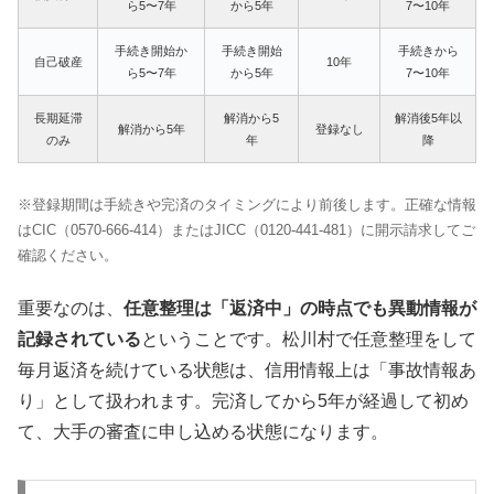
ら5〜7年
から5年
7〜10年
手続き開始か
手続き開始
手続きから
自己破産
10年
ら5〜7年
から5年
7〜10年
長期延滞
解消から5
解消後5年以
解消から5年
登録なし
のみ
年
降
※登録期間は手続きや完済のタイミングにより前後します。正確な情報
はCIC（0570-666-414）またはJICC（0120-441-481）に開示請求してご
確認ください。
重要なのは、
任意整理は「返済中」の時点でも異動情報が
記録されている
ということです。松川村で任意整理をして
毎月返済を続けている状態は、信用情報上は「事故情報あ
り」として扱われます。完済してから5年が経過して初め
て、大手の審査に申し込める状態になります。