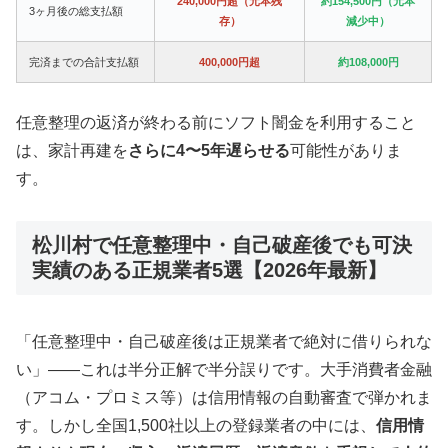
240,000円超（元本残
約154,500円（元本
3ヶ月後の総支払額
存）
減少中）
完済までの合計支払額
400,000円超
約108,000円
任意整理の返済が終わる前にソフト闇金を利用すること
は、家計再建を
さらに4〜5年遅らせる
可能性がありま
す。
松川村で任意整理中・自己破産後でも可決
実績のある正規業者5選【2026年最新】
「任意整理中・自己破産後は正規業者で絶対に借りられな
い」——これは半分正解で半分誤りです。大手消費者金融
（アコム・プロミス等）は信用情報の自動審査で弾かれま
す。しかし全国1,500社以上の登録業者の中には、
信用情