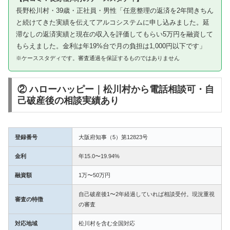
長野松川村・39歳・正社員・男性「任意整理の返済を2年間きちん
と続けてきた実績を伝えてアルコシステムに申し込みました。延
滞なしの返済実績と現在の収入を評価してもらい5万円を融資して
もらえました。金利は年19%台で月の負担は1,000円以下です」
※ケーススタディです。審査通過を保証するものではありません
② ハローハッピー｜松川村から電話相談可・自
己破産後の相談実績あり
登録番号
大阪府知事（5）第12823号
金利
年15.0〜19.94%
融資額
1万〜50万円
自己破産後1〜2年経過していれば相談受付。現況重視
審査の特徴
の審査
対応地域
松川村を含む全国対応