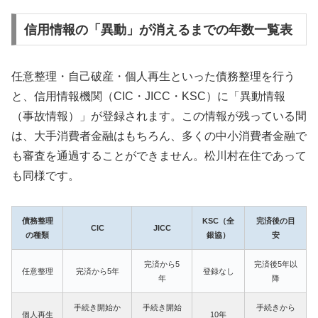
信用情報の「異動」が消えるまでの年数一覧表
任意整理・自己破産・個人再生といった債務整理を行う
と、信用情報機関（CIC・JICC・KSC）に「異動情報
（事故情報）」が登録されます。この情報が残っている間
は、大手消費者金融はもちろん、多くの中小消費者金融で
も審査を通過することができません。松川村在住であって
も同様です。
債務整理
KSC（全
完済後の目
CIC
JICC
の種類
銀協）
安
完済から5
完済後5年以
任意整理
完済から5年
登録なし
年
降
手続き開始か
手続き開始
手続きから
個人再生
10年