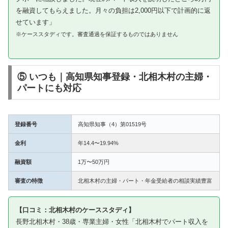
を融資してもらえました。月々の負担は2,000円以下で計画的に返
せています」
※ケーススタディです。審査通過を保証するものではありません
⑤ いつも｜高知県知事登録・北相木村の主婦・
パートにも対応
登録番号
高知県知事（4）第01519号
金利
年14.4〜19.94%
融資額
1万〜50万円
審査の特徴
北相木村の主婦・パート・年金受給者の相談実績豊富
【口コミ：北相木村のケーススタディ】
長野北相木村・38歳・専業主婦・女性「北相木村でパート収入を