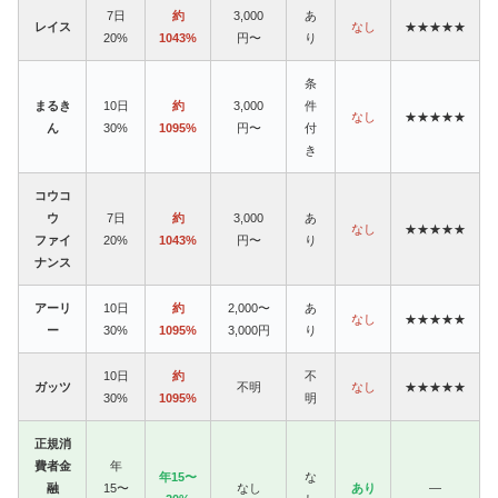
7日
約
3,000
あ
レイス
なし
★★★★★
20%
1043%
円〜
り
条
まるき
10日
約
3,000
件
なし
★★★★★
ん
30%
1095%
円〜
付
き
コウコ
ウ
7日
約
3,000
あ
なし
★★★★★
ファイ
20%
1043%
円〜
り
ナンス
アーリ
10日
約
2,000〜
あ
なし
★★★★★
ー
30%
1095%
3,000円
り
10日
約
不
ガッツ
不明
なし
★★★★★
30%
1095%
明
正規消
費者金
年
年15〜
な
融
15〜
なし
あり
—