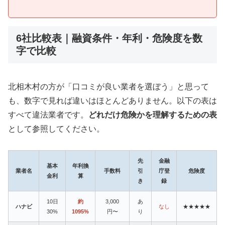
6社比較表｜融資条件・年利・危険度を数
字で比較
北相木村の方が「口コミが良い業者を選ぼう」と思って
も、数字で見れば違いはほとんどありません。以下の表は
すべて違法業者です。
どれだけ危険かを理解するための表
として参照してください。
先
金融
基本
年利換
業者名
手数料
引
庁登
危険度
金利
算
き
録
10日
約
3,000
あ
ハナビ
なし
★★★★★
30%
1095%
円〜
り