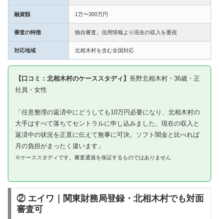
融資額
1万〜300万円
審査の特徴
独自審査。信用情報より現在の収入を重視
対応地域
北相木村を含む全国対応
【口コミ：北相木村のケーススタディ】
長野北相木村・36歳・正
社員・女性
「任意整理の返済中にどうしても10万円必要になり、北相木村の
大手はすべて落ちてセントラルに申し込みました。現在の収入と
返済中の状況を正直に伝えて無事に可決。ソフト闇金と比べれば
月の負担がまったく違います」
※ケーススタディです。審査通過を保証するものではありません
② エイワ｜関東財務局登録・北相木村でも対面
審査可