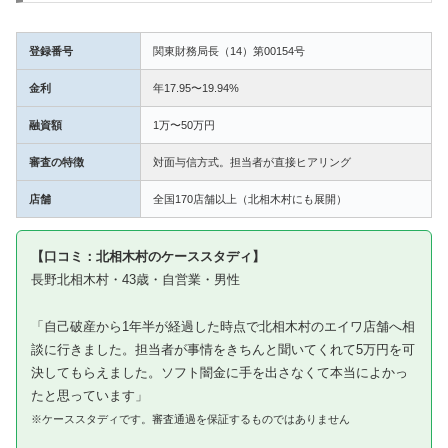
登録番号
関東財務局長（14）第00154号
金利
年17.95〜19.94%
融資額
1万〜50万円
審査の特徴
対面与信方式。担当者が直接ヒアリング
店舗
全国170店舗以上（北相木村にも展開）
【口コミ：北相木村のケーススタディ】
長野北相木村・43歳・自営業・男性
「自己破産から1年半が経過した時点で北相木村のエイワ店舗へ相
談に行きました。担当者が事情をきちんと聞いてくれて5万円を可
決してもらえました。ソフト闇金に手を出さなくて本当によかっ
たと思っています」
※ケーススタディです。審査通過を保証するものではありません