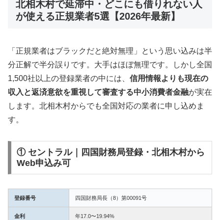
北相木村で延滞中・どこにも借りれない人
が使える正規業者5選【2026年最新】
「正規業者はブラックだと絶対無理」という思い込みは半
分正解で半分誤りです。大手はほぼ無理です。しかし全国
1,500社以上の登録業者の中には、
信用情報よりも現在の
収入と返済意欲を重視して審査する中小消費者金融
が実在
します。北相木村からでも全国対応の業者に申し込めま
す。
① セントラル｜四国財務局登録・北相木村から
Web申込み可
登録番号
四国財務局長（8）第00091号
金利
年17.0〜19.94%