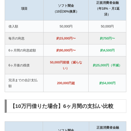
正規消費者金融
ソフト闇金
項目
（年18%・月1返
（10日30%換算）
済）
借入額
50,000円
50,000円
毎月の利息
約15,000円〜
約750円〜
6ヶ月間の利息総額
約90,000円〜
約4,500円
50,000円前後（減らな
6ヶ月後の残債
約25,000円（半減）
い）
完済までの合計支払
200,000円超
約54,000円
額
【10万円借りた場合】6ヶ月間の支払い比較
正規消費者金融
ソフト闇金