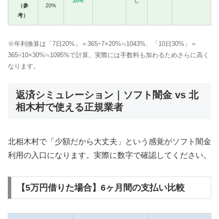
20%
し
（参
20%
考）
※年利換算は「7日20%」＝365÷7×20%≒1043%、「10日30%」＝
365÷10×30%≒1095%で計算。実際には手数料も加わるためさらに高く
なります。
返済シミュレーション｜ソフト闇金 vs 北
相木村で使える正規業者
北相木村で「少額だから大丈夫」という感覚がソフト闇金
利用の入口になります。実際に数字で確認してください。
【5万円借りた場合】6ヶ月間の支払い比較