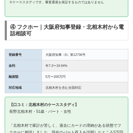
※ケーススタディです。審査通過を保証するものではありません
④ フクホー｜大阪府知事登録・北相木村から電
話相談可
登録番号
大阪府知事（6）第12736号
金利
年7.3〜19.94%
融資額
5万〜200万円
対応地域
北相木村を含む全国対応
【口コミ：北相木村のケーススタディ】
長野北相木村・51歳・パート・女性
「北相木村で家計が苦しく、過去にカードの滞納がある状態でフ
クホーに相談しました。現在のパート収入を説明したところ5万円