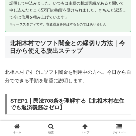
証明して申込みました。いつもは主婦の相談実績があると聞いて
申し込んだところ5万円の融資を受けられました。きちんと返済し
て今は信用を積み上げています」
※ケーススタディです。審査通過を保証するものではありません
北相木村でソフト闇金との縁切り方法｜今
日から使える脱出ステップ
北相木村ですでにソフト闇金を利用中の方へ。今日から自
分でできる手順を順番に説明します。
STEP1｜民法708条を理解する【北相木村在住
でも返済義務はゼロ】
ソフト闇金を含む闇金との金銭消費貸借契約は、公序良俗
ホーム
検索
トップ
サイドバー
違反（民法第90条）および不法原因給付（民法第708条）