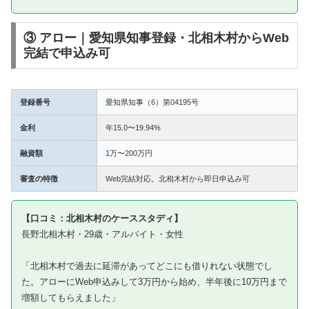
③ アロー｜愛知県知事登録・北相木村からWeb
完結で申込み可
登録番号
愛知県知事（6）第04195号
金利
年15.0〜19.94%
融資額
1万〜200万円
審査の特徴
Web完結対応。北相木村から即日申込み可
【口コミ：北相木村のケーススタディ】
長野北相木村・29歳・アルバイト・女性
「北相木村で過去に延滞があってどこにも借りれない状態でし
た。アローにWeb申込みして3万円から始め、半年後に10万円まで
増額してもらえました」