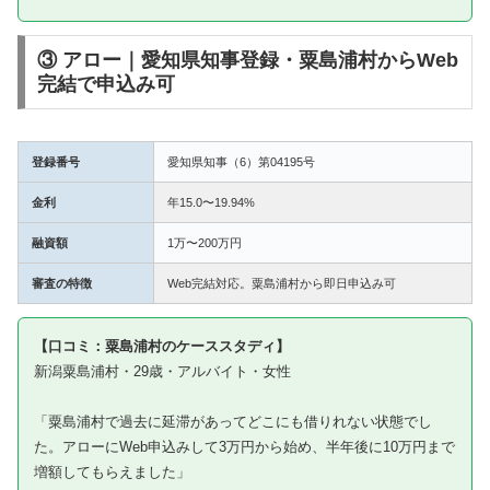
③ アロー｜愛知県知事登録・粟島浦村からWeb
完結で申込み可
登録番号
愛知県知事（6）第04195号
金利
年15.0〜19.94%
融資額
1万〜200万円
審査の特徴
Web完結対応。粟島浦村から即日申込み可
【口コミ：粟島浦村のケーススタディ】
新潟粟島浦村・29歳・アルバイト・女性
「粟島浦村で過去に延滞があってどこにも借りれない状態でし
た。アローにWeb申込みして3万円から始め、半年後に10万円まで
増額してもらえました」