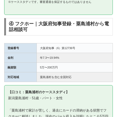
※ケーススタディです。審査通過を保証するものではありません
④ フクホー｜大阪府知事登録・粟島浦村から電
話相談可
登録番号
大阪府知事（6）第12736号
金利
年7.3〜19.94%
融資額
5万〜200万円
対応地域
粟島浦村を含む全国対応
【口コミ：粟島浦村のケーススタディ】
新潟粟島浦村・51歳・パート・女性
「粟島浦村で家計が苦しく、過去にカードの滞納がある状態でフ
クホーに相談しました。現在のパート収入を説明したところ5万円