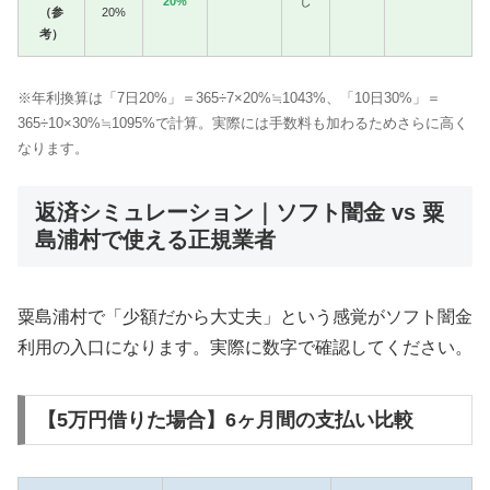
20%
し
（参
20%
考）
※年利換算は「7日20%」＝365÷7×20%≒1043%、「10日30%」＝
365÷10×30%≒1095%で計算。実際には手数料も加わるためさらに高く
なります。
返済シミュレーション｜ソフト闇金 vs 粟
島浦村で使える正規業者
粟島浦村で「少額だから大丈夫」という感覚がソフト闇金
利用の入口になります。実際に数字で確認してください。
【5万円借りた場合】6ヶ月間の支払い比較