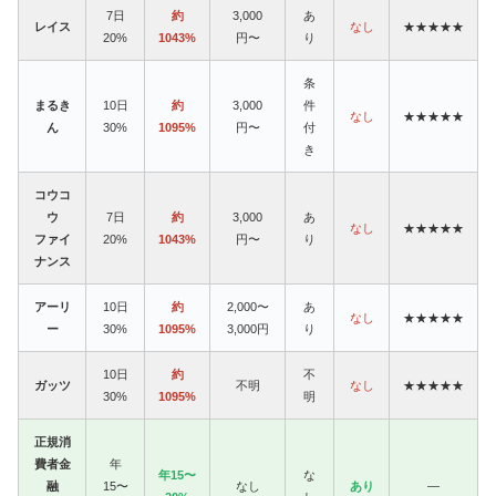
7日
約
3,000
あ
レイス
なし
★★★★★
20%
1043%
円〜
り
条
まるき
10日
約
3,000
件
なし
★★★★★
ん
30%
1095%
円〜
付
き
コウコ
ウ
7日
約
3,000
あ
なし
★★★★★
ファイ
20%
1043%
円〜
り
ナンス
アーリ
10日
約
2,000〜
あ
なし
★★★★★
ー
30%
1095%
3,000円
り
10日
約
不
ガッツ
不明
なし
★★★★★
30%
1095%
明
正規消
費者金
年
年15〜
な
融
15〜
なし
あり
—