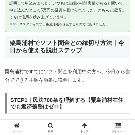
証明して申込みました。いつもは主婦の相談実績があると聞いて
申し込んだところ5万円の融資を受けられました。きちんと返済し
て今は信用を積み上げています」
※ケーススタディです。審査通過を保証するものではありません
粟島浦村でソフト闇金との縁切り方法｜今
日から使える脱出ステップ
粟島浦村ですでにソフト闇金を利用中の方へ。今日から自
分でできる手順を順番に説明します。
STEP1｜民法708条を理解する【粟島浦村在住
でも返済義務はゼロ】
ソフト闇金を含む闇金との金銭消費貸借契約は、公序良俗
ホーム
検索
トップ
サイドバー
違反（民法第90条）および不法原因給付（民法第708条）