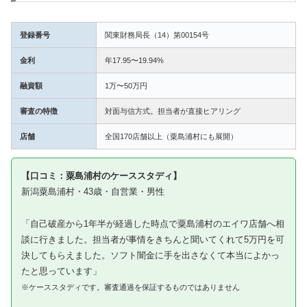
登録番号
関東財務局長（14）第00154号
金利
年17.95〜19.94%
融資額
1万〜50万円
審査の特徴
対面与信方式。担当者が直接ヒアリング
店舗
全国170店舗以上（粟島浦村にも展開）
【口コミ：粟島浦村のケーススタディ】
新潟粟島浦村・43歳・自営業・男性
「自己破産から1年半が経過した時点で粟島浦村のエイワ店舗へ相
談に行きました。担当者が事情をきちんと聞いてくれて5万円を可
決してもらえました。ソフト闇金に手を出さなくて本当によかっ
たと思っています」
※ケーススタディです。審査通過を保証するものではありません