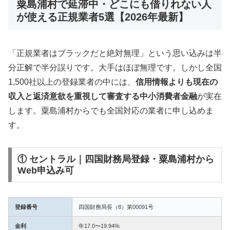
粟島浦村で延滞中・どこにも借りれない人
が使える正規業者5選【2026年最新】
「正規業者はブラックだと絶対無理」という思い込みは半
分正解で半分誤りです。大手はほぼ無理です。しかし全国
1,500社以上の登録業者の中には、
信用情報よりも現在の
収入と返済意欲を重視して審査する中小消費者金融
が実在
します。粟島浦村からでも全国対応の業者に申し込めま
す。
① セントラル｜四国財務局登録・粟島浦村から
Web申込み可
登録番号
四国財務局長（8）第00091号
金利
年17.0〜19.94%