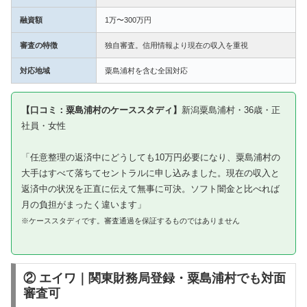
融資額
1万〜300万円
審査の特徴
独自審査。信用情報より現在の収入を重視
対応地域
粟島浦村を含む全国対応
【口コミ：粟島浦村のケーススタディ】
新潟粟島浦村・36歳・正
社員・女性
「任意整理の返済中にどうしても10万円必要になり、粟島浦村の
大手はすべて落ちてセントラルに申し込みました。現在の収入と
返済中の状況を正直に伝えて無事に可決。ソフト闇金と比べれば
月の負担がまったく違います」
※ケーススタディです。審査通過を保証するものではありません
② エイワ｜関東財務局登録・粟島浦村でも対面
審査可