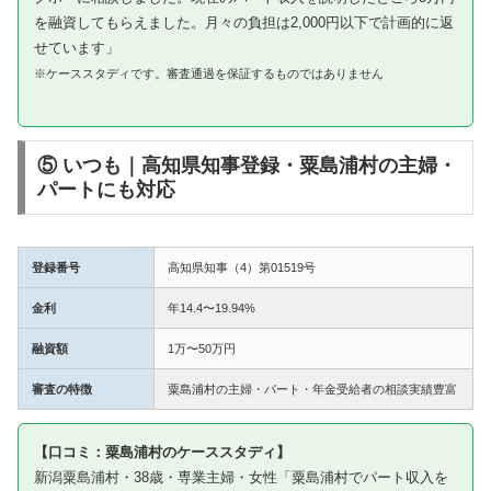
を融資してもらえました。月々の負担は2,000円以下で計画的に返
せています」
※ケーススタディです。審査通過を保証するものではありません
⑤ いつも｜高知県知事登録・粟島浦村の主婦・
パートにも対応
登録番号
高知県知事（4）第01519号
金利
年14.4〜19.94%
融資額
1万〜50万円
審査の特徴
粟島浦村の主婦・パート・年金受給者の相談実績豊富
【口コミ：粟島浦村のケーススタディ】
新潟粟島浦村・38歳・専業主婦・女性「粟島浦村でパート収入を