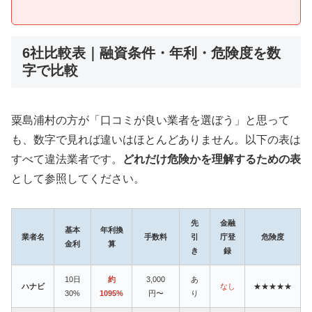
6社比較表｜融資条件・年利・危険度を数
字で比較
粟島浦村の方が「口コミが良い業者を選ぼう」と思って
も、数字で見れば違いはほとんどありません。以下の表は
すべて違法業者です。
どれだけ危険かを理解するための表
として参照してください。
先
金融
基本
年利換
業者名
手数料
引
庁登
危険度
金利
算
き
録
10日
約
3,000
あ
ハナビ
なし
★★★★★
30%
1095%
円〜
り