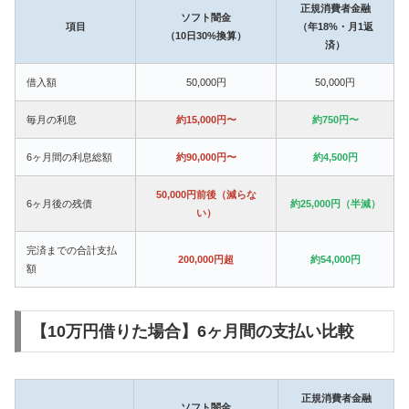
正規消費者金融
ソフト闇金
項目
（年18%・月1返
（10日30%換算）
済）
借入額
50,000円
50,000円
毎月の利息
約15,000円〜
約750円〜
6ヶ月間の利息総額
約90,000円〜
約4,500円
50,000円前後（減らな
6ヶ月後の残債
約25,000円（半減）
い）
完済までの合計支払
200,000円超
約54,000円
額
【10万円借りた場合】6ヶ月間の支払い比較
正規消費者金融
ソフト闇金