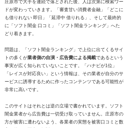
庄原市で大手を連続で落とされた後、人は次第に検索ワー
ドが変わっていきます。「審査甘い消費者金融」「どこに
も借りれない 即日」「延滞中 借りれる」、そして最終的
に「ソフト闇金 口コミ」「ソフト闇金ランキング」へた
どり着きます。
問題は、「ソフト闇金ランキング」で上位に出てくるサイ
トの多くが
業者側の自演・広告費による掲載
であるという
事実が広く知られていないことです。「ハナビが1位」
「レイスが対応良い」という情報は、その業者が自分のサ
ービスに誘導するために作ったコンテンツである可能性が
非常に高いです。
このサイトはそれとは逆の立場で書かれています。ソフト
闇金業者から広告費は一切受け取っていません。庄原市の
方が被害に遭わないよう、各業者の実態を被害口コミと数