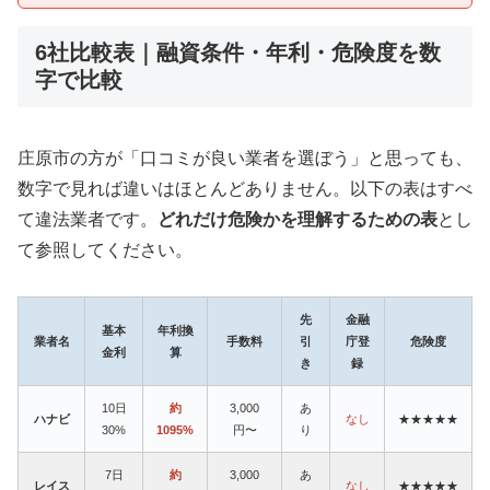
6社比較表｜融資条件・年利・危険度を数
字で比較
庄原市の方が「口コミが良い業者を選ぼう」と思っても、
数字で見れば違いはほとんどありません。以下の表はすべ
て違法業者です。
どれだけ危険かを理解するための表
とし
て参照してください。
先
金融
基本
年利換
業者名
手数料
引
庁登
危険度
金利
算
き
録
10日
約
3,000
あ
ハナビ
なし
★★★★★
30%
1095%
円〜
り
7日
約
3,000
あ
レイス
なし
★★★★★