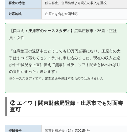
審査の特徴
独自審査。信用情報より現在の収入を重視
対応地域
庄原市を含む全国対応
【口コミ：庄原市のケーススタディ】
広島庄原市・36歳・正社
員・女性
「任意整理の返済中にどうしても10万円必要になり、庄原市の大
手はすべて落ちてセントラルに申し込みました。現在の収入と返
済中の状況を正直に伝えて無事に可決。ソフト闇金と比べれば月
の負担がまったく違います」
※ケーススタディです。審査通過を保証するものではありません
② エイワ｜関東財務局登録・庄原市でも対面審
査可
登録番号
関東財務局長（14）第00154号