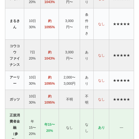
20%
1043%
円〜
り
条
まるき
10日
約
3,000
件
なし
★★★★★
ん
30%
1095%
円〜
付
き
コウコ
ウ
7日
約
3,000
あ
なし
★★★★★
ファイ
20%
1043%
円〜
り
ナンス
アーリ
10日
約
2,000〜
あ
なし
★★★★★
ー
30%
1095%
3,000円
り
10日
約
不
ガッツ
不明
なし
★★★★★
30%
1095%
明
正規消
費者金
年
年15〜
な
融
15〜
なし
あり
—
20%
し
（参
20%