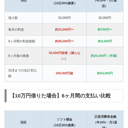
項目
（年18%・月1返
（10日30%換算）
済）
借入額
50,000円
50,000円
毎月の利息
約15,000円〜
約750円〜
6ヶ月間の利息総額
約90,000円〜
約4,500円
50,000円前後（減らな
6ヶ月後の残債
約25,000円（半減）
い）
完済までの合計支払
200,000円超
約54,000円
額
【10万円借りた場合】6ヶ月間の支払い比較
正規消費者金融
ソフト闇金
項目
（年18%・月1返
（10日30%換算）
済）