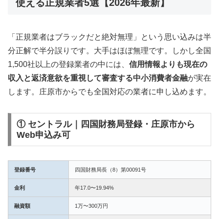
使える正規業者5選【2026年最新】
「正規業者はブラックだと絶対無理」という思い込みは半
分正解で半分誤りです。大手はほぼ無理です。しかし全国
1,500社以上の登録業者の中には、
信用情報よりも現在の
収入と返済意欲を重視して審査する中小消費者金融
が実在
します。庄原市からでも全国対応の業者に申し込めます。
① セントラル｜四国財務局登録・庄原市から
Web申込み可
登録番号
四国財務局長（8）第00091号
金利
年17.0〜19.94%
融資額
1万〜300万円