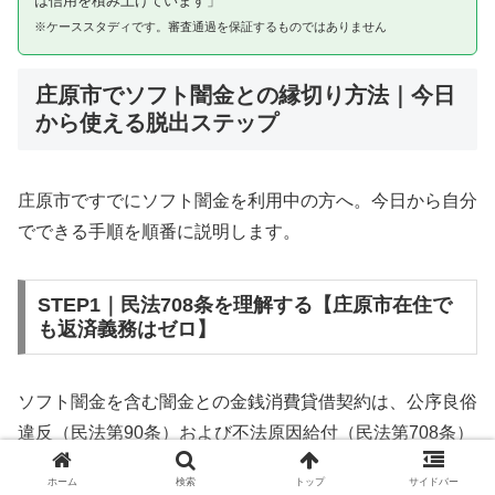
は信用を積み上げています」
※ケーススタディです。審査通過を保証するものではありません
庄原市でソフト闇金との縁切り方法｜今日
から使える脱出ステップ
庄原市ですでにソフト闇金を利用中の方へ。今日から自分
でできる手順を順番に説明します。
STEP1｜民法708条を理解する【庄原市在住で
も返済義務はゼロ】
ソフト闇金を含む闇金との金銭消費貸借契約は、公序良俗
違反（民法第90条）および不法原因給付（民法第708条）
に該当するため、法的には無効です。庄原市在住であって
ホーム
検索
トップ
サイドバー
も同様です。