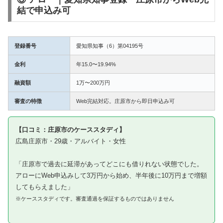
結で申込み可
登録番号
愛知県知事（6）第04195号
金利
年15.0〜19.94%
融資額
1万〜200万円
審査の特徴
Web完結対応。庄原市から即日申込み可
【口コミ：庄原市のケーススタディ】
広島庄原市・29歳・アルバイト・女性
「庄原市で過去に延滞があってどこにも借りれない状態でした。
アローにWeb申込みして3万円から始め、半年後に10万円まで増額
してもらえました」
※ケーススタディです。審査通過を保証するものではありません