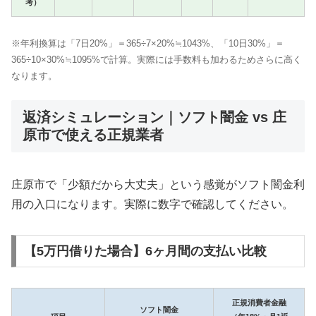
考）
※年利換算は「7日20%」＝365÷7×20%≒1043%、「10日30%」＝
365÷10×30%≒1095%で計算。実際には手数料も加わるためさらに高く
なります。
返済シミュレーション｜ソフト闇金 vs 庄
原市で使える正規業者
庄原市で「少額だから大丈夫」という感覚がソフト闇金利
用の入口になります。実際に数字で確認してください。
【5万円借りた場合】6ヶ月間の支払い比較
正規消費者金融
ソフト闇金