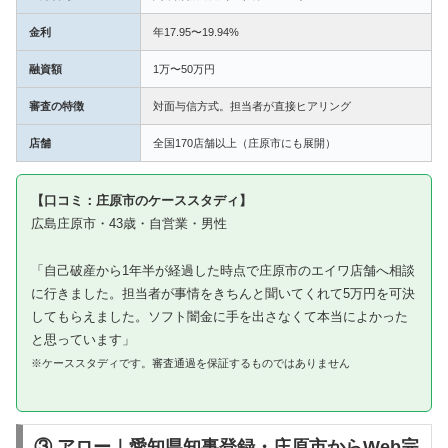
金利
年17.95〜19.94%
融資額
1万〜50万円
審査の特徴
対面与信方式。担当者が直接ヒアリング
店舗
全国170店舗以上（庄原市にも展開）
【口コミ：庄原市のケーススタディ】
広島庄原市・43歳・自営業・男性
「自己破産から1年半が経過した時点で庄原市のエイワ店舗へ相談
に行きました。担当者が事情をきちんと聞いてくれて5万円を可決
してもらえました。ソフト闇金に手を出さなくて本当によかった
と思っています」
※ケーススタディです。審査通過を保証するものではありません
③ アロー｜愛知県知事登録・庄原市からWeb完