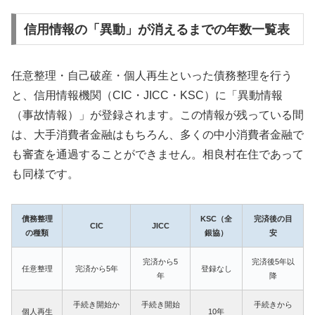
信用情報の「異動」が消えるまでの年数一覧表
任意整理・自己破産・個人再生といった債務整理を行う
と、信用情報機関（CIC・JICC・KSC）に「異動情報
（事故情報）」が登録されます。この情報が残っている間
は、大手消費者金融はもちろん、多くの中小消費者金融で
も審査を通過することができません。相良村在住であって
も同様です。
債務整理
KSC（全
完済後の目
CIC
JICC
の種類
銀協）
安
完済から5
完済後5年以
任意整理
完済から5年
登録なし
年
降
手続き開始か
手続き開始
手続きから
個人再生
10年