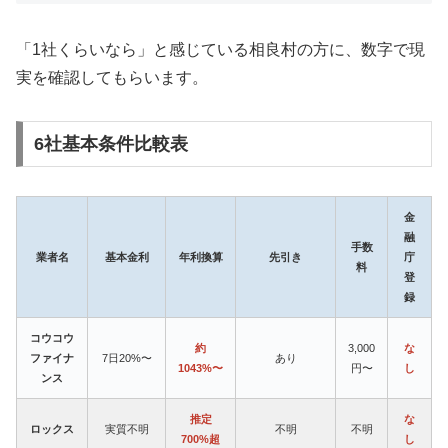
「1社くらいなら」と感じている相良村の方に、数字で現
実を確認してもらいます。
6社基本条件比較表
金
融
手数
業者名
基本金利
年利換算
先引き
庁
料
登
録
コウコウ
約
3,000
な
ファイナ
7日20%〜
あり
1043%〜
円〜
し
ンス
推定
な
ロックス
実質不明
不明
不明
700%超
し