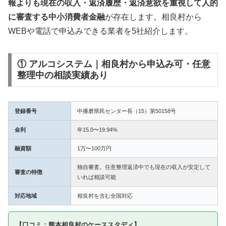
報よりも現在の収入・返済履歴・返済意欲を重視して人的
に審査する中小消費者金融
が存在します。相良村から
WEBや電話で申込みできる業者を5社紹介します。
① アルコシステム｜相良村から申込み可・任意
整理中の相談実績あり
登録番号
中播磨県民センター長（15）第50158号
金利
年15.0〜19.94%
融資額
1万〜100万円
独自審査。任意整理返済中でも現在の収入が安定して
審査の特徴
いれば相談可能
対応地域
相良村を含む全国対応
【口コミ：熊本相良村のケーススタディ】