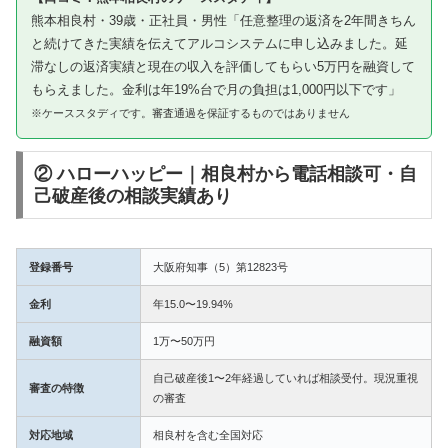
熊本相良村・39歳・正社員・男性「任意整理の返済を2年間きちん
と続けてきた実績を伝えてアルコシステムに申し込みました。延
滞なしの返済実績と現在の収入を評価してもらい5万円を融資して
もらえました。金利は年19%台で月の負担は1,000円以下です」
※ケーススタディです。審査通過を保証するものではありません
② ハローハッピー｜相良村から電話相談可・自
己破産後の相談実績あり
登録番号
大阪府知事（5）第12823号
金利
年15.0〜19.94%
融資額
1万〜50万円
自己破産後1〜2年経過していれば相談受付。現況重視
審査の特徴
の審査
対応地域
相良村を含む全国対応