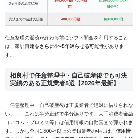
240,000円超（元本残
約154,500円（元本
3ヶ月後の総支払額
存）
減少中）
完済までの合計支払額
400,000円超
約108,000円
任意整理の返済が終わる前にソフト闇金を利用すること
は、家計再建を
さらに4〜5年遅らせる
可能性がありま
す。
相良村で任意整理中・自己破産後でも可決
実績のある正規業者5選【2026年最新】
「任意整理中・自己破産後は正規業者で絶対に借りられな
い」——これは半分正解で半分誤りです。大手消費者金融
（アコム・プロミス等）は信用情報の自動審査で弾かれま
す。しかし全国1,500社以上の登録業者の中には、
信用情