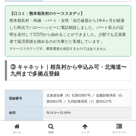
【口コミ：熊本相良村のケーススタディ】
熊本相良村・46歳・パート・女性「自己破産から1年4ヶ月が経過
した時点でハローハッピーに電話相談しました。パート収入の証
明を送付して3万円から始めることができました。少額でも正規業
者で返済実績を積めるのが大事だと実感しています」
※ケーススタディです。審査通過を保証するものではありません
③ キャネット｜相良村から申込み可・北海道〜
九州まで多拠点登録
北海道知事（8）石第02857号 ／ 近畿財務局長（6）
登録番号
第00813号 ／ 九州財務局長（7）第00127号
金利
年14.4〜19.94%
融資額
1万〜50万円
ホーム
検索
トップ
サイドバー
3拠点登録の信頼性。相良村からWEB完結で申込み可