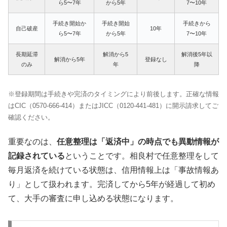
ら5〜7年
から5年
7〜10年
手続き開始か
手続き開始
手続きから
自己破産
10年
ら5〜7年
から5年
7〜10年
長期延滞
解消から5
解消後5年以
解消から5年
登録なし
のみ
年
降
※登録期間は手続きや完済のタイミングにより前後します。正確な情報
はCIC（0570-666-414）またはJICC（0120-441-481）に開示請求してご
確認ください。
重要なのは、
任意整理は「返済中」の時点でも異動情報が
記録されている
ということです。相良村で任意整理をして
毎月返済を続けている状態は、信用情報上は「事故情報あ
り」として扱われます。完済してから5年が経過して初め
て、大手の審査に申し込める状態になります。