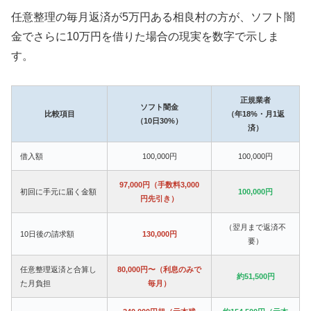
任意整理の毎月返済が5万円ある相良村の方が、ソフト闇
金でさらに10万円を借りた場合の現実を数字で示しま
す。
正規業者
ソフト闇金
比較項目
（年18%・月1返
（10日30%）
済）
借入額
100,000円
100,000円
97,000円（手数料3,000
初回に手元に届く金額
100,000円
円先引き）
（翌月まで返済不
10日後の請求額
130,000円
要）
任意整理返済と合算し
80,000円〜（利息のみで
約51,500円
た月負担
毎月）