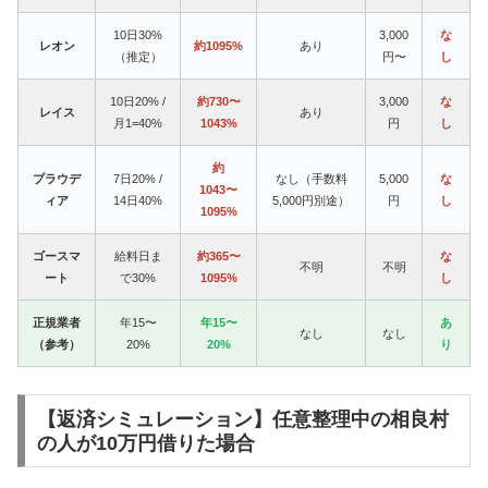
10日30%
3,000
な
レオン
約1095%
あり
（推定）
円〜
し
10日20% /
約730〜
3,000
な
レイス
あり
月1=40%
1043%
円
し
約
プラウデ
7日20% /
なし（手数料
5,000
な
1043〜
ィア
14日40%
5,000円別途）
円
し
1095%
ゴースマ
給料日ま
約365〜
な
不明
不明
ート
で30%
1095%
し
正規業者
年15〜
年15〜
あ
なし
なし
（参考）
20%
20%
り
【返済シミュレーション】任意整理中の相良村
の人が10万円借りた場合