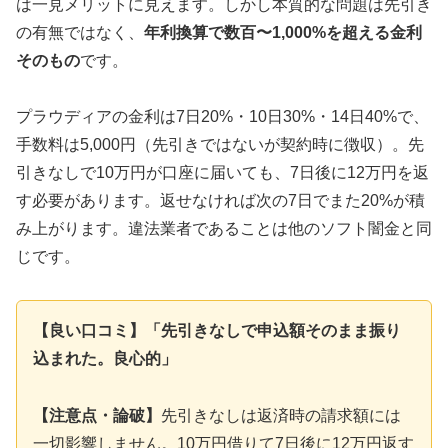
は一見メリットに見えます。しかし本質的な問題は先引き
の有無ではなく、
年利換算で数百〜1,000%を超える金利
そのもの
です。
プラウディアの金利は7日20%・10日30%・14日40%で、
手数料は5,000円（先引きではないが契約時に徴収）。先
引きなしで10万円が口座に届いても、7日後に12万円を返
す必要があります。返せなければ次の7日でまた20%が積
み上がります。違法業者であることは他のソフト闇金と同
じです。
【良い口コミ】「先引きなしで申込額そのまま振り
込まれた。良心的」
【注意点・論破】
先引きなしは返済時の請求額には
一切影響しません。10万円借りて7日後に12万円返す