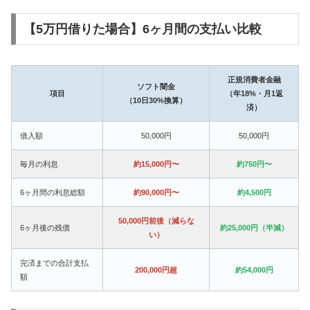
【5万円借りた場合】6ヶ月間の支払い比較
正規消費者金融
ソフト闇金
項目
（年18%・月1返
（10日30%換算）
済）
借入額
50,000円
50,000円
毎月の利息
約15,000円〜
約750円〜
6ヶ月間の利息総額
約90,000円〜
約4,500円
50,000円前後（減らな
6ヶ月後の残債
約25,000円（半減）
い）
完済までの合計支払
200,000円超
約54,000円
額