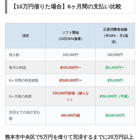
【10万円借りた場合】6ヶ月間の支払い比較
正規消費者金融
ソフト闇金
項目
（年18%・月1返
（10日30%換算）
済）
借入額
100,000円
100,000円
毎月の利息
約30,000円〜
約1,500円〜
6ヶ月間の利息総額
約180,000円〜
約9,000円
100,000円前後（減らな
6ヶ月後の残債
約50,000円（半減）
い）
完済までの合計支払
400,000円超
約108,000円
額
熊本市中央区で5万円を借りて完済するまでに20万円以上