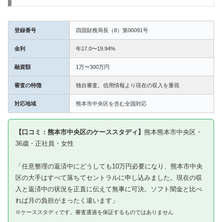
登録番号
四国財務局長（8）第00091号
金利
年17.0〜19.94%
融資額
1万〜300万円
審査の特徴
独自審査。信用情報より現在の収入を重視
対応地域
熊本市中央区を含む全国対応
【口コミ：熊本市中央区のケーススタディ】
熊本熊本市中央区・
36歳・正社員・女性
「任意整理の返済中にどうしても10万円必要になり、熊本市中央
区の大手はすべて落ちてセントラルに申し込みました。現在の収
入と返済中の状況を正直に伝えて無事に可決。ソフト闇金と比べ
れば月の負担がまったく違います」
※ケーススタディです。審査通過を保証するものではありません