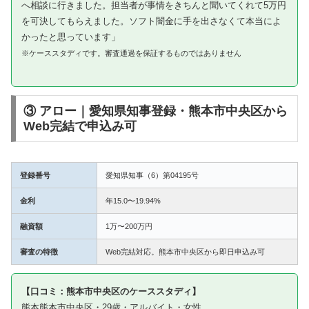
へ相談に行きました。担当者が事情をきちんと聞いてくれて5万円
を可決してもらえました。ソフト闇金に手を出さなくて本当によ
かったと思っています」
※ケーススタディです。審査通過を保証するものではありません
③ アロー｜愛知県知事登録・熊本市中央区から
Web完結で申込み可
登録番号
愛知県知事（6）第04195号
金利
年15.0〜19.94%
融資額
1万〜200万円
審査の特徴
Web完結対応。熊本市中央区から即日申込み可
【口コミ：熊本市中央区のケーススタディ】
熊本熊本市中央区・29歳・アルバイト・女性