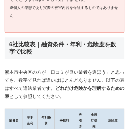
※個人の感想であり実際の被害内容を保証するものではありませ
ん
6社比較表｜融資条件・年利・危険度を数
字で比較
熊本市中央区の方が「口コミが良い業者を選ぼう」と思っ
ても、数字で見れば違いはほとんどありません。以下の表
はすべて違法業者です。
どれだけ危険かを理解するための
表
として参照してください。
先
金融
基本
年利換
業者名
手数料
引
庁登
危険度
金利
算
き
録