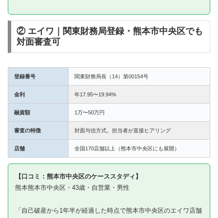
② エイワ｜関東財務局登録・熊本市中央区でも
対面審査可
登録番号
関東財務局長（14）第00154号
金利
年17.95〜19.94%
融資額
1万〜50万円
審査の特徴
対面与信方式。担当者が直接ヒアリング
店舗
全国170店舗以上（熊本市中央区にも展開）
【口コミ：熊本市中央区のケーススタディ】
熊本熊本市中央区・43歳・自営業・男性
「自己破産から1年半が経過した時点で熊本市中央区のエイワ店舗