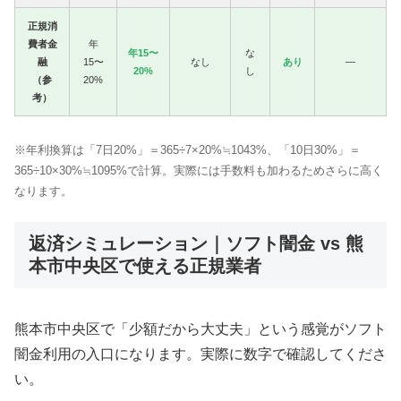
正規消
費者金
年
年15〜
な
融
15〜
なし
あり
—
20%
し
（参
20%
考）
※年利換算は「7日20%」＝365÷7×20%≒1043%、「10日30%」＝
365÷10×30%≒1095%で計算。実際には手数料も加わるためさらに高く
なります。
返済シミュレーション｜ソフト闇金 vs 熊
本市中央区で使える正規業者
熊本市中央区で「少額だから大丈夫」という感覚がソフト
闇金利用の入口になります。実際に数字で確認してくださ
い。