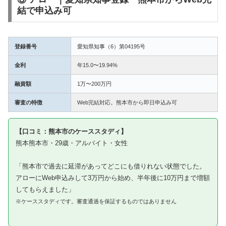
結で申込み可
登録番号
愛知県知事（6）第04195号
金利
年15.0〜19.94%
融資額
1万〜200万円
審査の特徴
Web完結対応。熊本市から即日申込み可
【口コミ：熊本市のケーススタディ】
熊本熊本市・29歳・アルバイト・女性
「熊本市で過去に延滞があってどこにも借りれない状態でした。
アローにWeb申込みして3万円から始め、半年後に10万円まで増額
してもらえました」
※ケーススタディです。審査通過を保証するものではありません