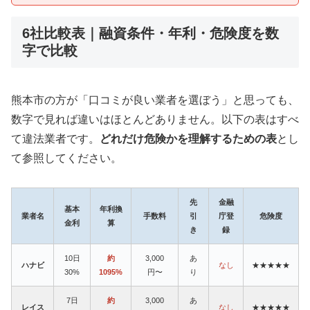
6社比較表｜融資条件・年利・危険度を数
字で比較
熊本市の方が「口コミが良い業者を選ぼう」と思っても、
数字で見れば違いはほとんどありません。以下の表はすべ
て違法業者です。
どれだけ危険かを理解するための表
とし
て参照してください。
先
金融
基本
年利換
業者名
手数料
引
庁登
危険度
金利
算
き
録
10日
約
3,000
あ
ハナビ
なし
★★★★★
30%
1095%
円〜
り
7日
約
3,000
あ
レイス
なし
★★★★★