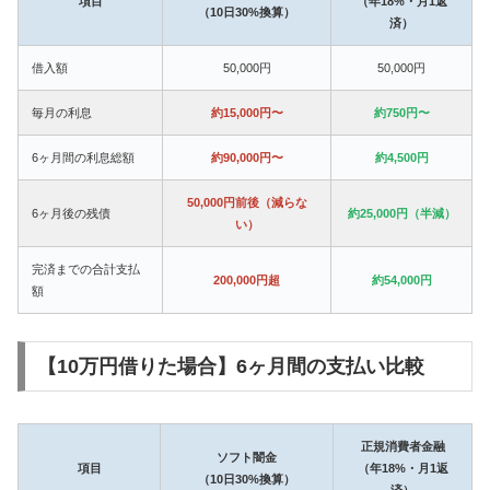
項目
（年18%・月1返
（10日30%換算）
済）
借入額
50,000円
50,000円
毎月の利息
約15,000円〜
約750円〜
6ヶ月間の利息総額
約90,000円〜
約4,500円
50,000円前後（減らな
6ヶ月後の残債
約25,000円（半減）
い）
完済までの合計支払
200,000円超
約54,000円
額
【10万円借りた場合】6ヶ月間の支払い比較
正規消費者金融
ソフト闇金
項目
（年18%・月1返
（10日30%換算）
済）