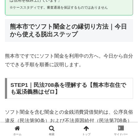
は信用を積み上げています」
※ケーススタディです。審査通過を保証するものではありません
熊本市でソフト闇金との縁切り方法｜今日
から使える脱出ステップ
熊本市ですでにソフト闇金を利用中の方へ。今日から自分
でできる手順を順番に説明します。
STEP1｜民法708条を理解する【熊本市在住で
も返済義務はゼロ】
ソフト闇金を含む闇金との金銭消費貸借契約は、公序良俗
違反（民法第90条）および不法原因給付（民法第708条）
に該当するため、法的には無効です。熊本市在住であって
ホーム
検索
トップ
サイドバー
も同様です。