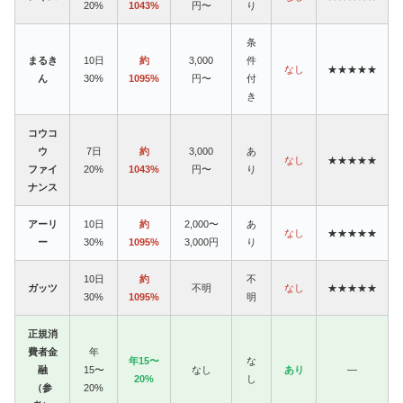
20%
1043%
円〜
り
条
まるき
10日
約
3,000
件
なし
★★★★★
ん
30%
1095%
円〜
付
き
コウコ
ウ
7日
約
3,000
あ
なし
★★★★★
ファイ
20%
1043%
円〜
り
ナンス
アーリ
10日
約
2,000〜
あ
なし
★★★★★
ー
30%
1095%
3,000円
り
10日
約
不
ガッツ
不明
なし
★★★★★
30%
1095%
明
正規消
費者金
年
年15〜
な
融
15〜
なし
あり
—
20%
し
（参
20%