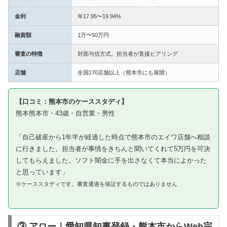
金利
年17.95〜19.94%
融資額
1万〜50万円
審査の特徴
対面与信方式。担当者が直接ヒアリング
店舗
全国170店舗以上（熊本市にも展開）
【口コミ：熊本市のケーススタディ】
熊本熊本市・43歳・自営業・男性
「自己破産から1年半が経過した時点で熊本市のエイワ店舗へ相談
に行きました。担当者が事情をきちんと聞いてくれて5万円を可決
してもらえました。ソフト闇金に手を出さなくて本当によかった
と思っています」
※ケーススタディです。審査通過を保証するものではありません
③ アロー｜愛知県知事登録・熊本市からWeb完