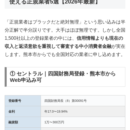
使える正規業者5選【2026年最新】
「正規業者はブラックだと絶対無理」という思い込みは半
分正解で半分誤りです。大手はほぼ無理です。しかし全国
1,500社以上の登録業者の中には、
信用情報よりも現在の
収入と返済意欲を重視して審査する中小消費者金融
が実在
します。熊本市からでも全国対応の業者に申し込めます。
① セントラル｜四国財務局登録・熊本市から
Web申込み可
登録番号
四国財務局長（8）第00091号
金利
年17.0〜19.94%
融資額
1万〜300万円