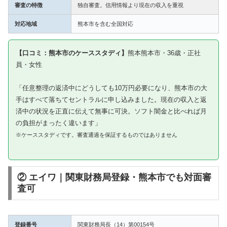
審査の特徴
独自審査。信用情報より現在の収入を重視
対応地域
熊本市を含む全国対応
【口コミ：熊本市のケーススタディ】
熊本熊本市・36歳・正社
員・女性
「任意整理の返済中にどうしても10万円必要になり、熊本市の大
手はすべて落ちてセントラルに申し込みました。現在の収入と返
済中の状況を正直に伝えて無事に可決。ソフト闇金と比べれば月
の負担がまったく違います」
※ケーススタディです。審査通過を保証するものではありません
② エイワ｜関東財務局登録・熊本市でも対面審
査可
登録番号
関東財務局長（14）第00154号