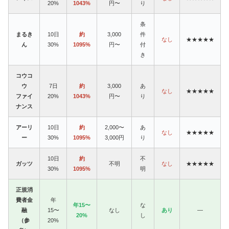
20%
1043%
円〜
り
条
まるき
10日
約
3,000
件
なし
★★★★★
ん
30%
1095%
円〜
付
き
コウコ
ウ
7日
約
3,000
あ
なし
★★★★★
ファイ
20%
1043%
円〜
り
ナンス
アーリ
10日
約
2,000〜
あ
なし
★★★★★
ー
30%
1095%
3,000円
り
10日
約
不
ガッツ
不明
なし
★★★★★
30%
1095%
明
正規消
費者金
年
年15〜
な
融
15〜
なし
あり
—
20%
し
（参
20%