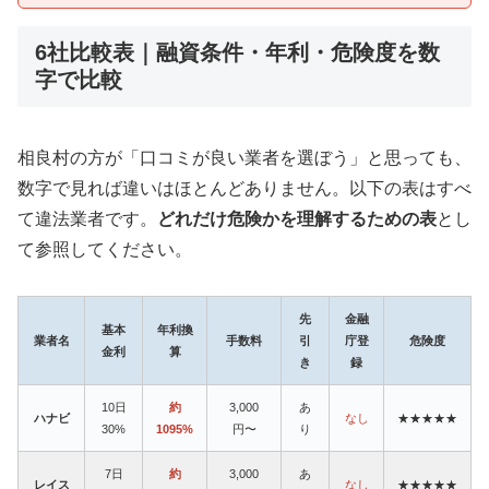
6社比較表｜融資条件・年利・危険度を数
字で比較
相良村の方が「口コミが良い業者を選ぼう」と思っても、
数字で見れば違いはほとんどありません。以下の表はすべ
て違法業者です。
どれだけ危険かを理解するための表
とし
て参照してください。
先
金融
基本
年利換
業者名
手数料
引
庁登
危険度
金利
算
き
録
10日
約
3,000
あ
ハナビ
なし
★★★★★
30%
1095%
円〜
り
7日
約
3,000
あ
レイス
なし
★★★★★