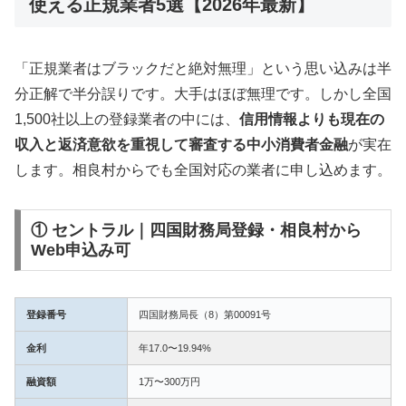
使える正規業者5選【2026年最新】
「正規業者はブラックだと絶対無理」という思い込みは半
分正解で半分誤りです。大手はほぼ無理です。しかし全国
1,500社以上の登録業者の中には、
信用情報よりも現在の
収入と返済意欲を重視して審査する中小消費者金融
が実在
します。相良村からでも全国対応の業者に申し込めます。
① セントラル｜四国財務局登録・相良村から
Web申込み可
登録番号
四国財務局長（8）第00091号
金利
年17.0〜19.94%
融資額
1万〜300万円