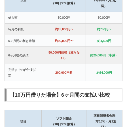
項目
（年18%・月1返
（10日30%換算）
済）
借入額
50,000円
50,000円
毎月の利息
約15,000円〜
約750円〜
6ヶ月間の利息総額
約90,000円〜
約4,500円
50,000円前後（減らな
6ヶ月後の残債
約25,000円（半減）
い）
完済までの合計支払
200,000円超
約54,000円
額
【10万円借りた場合】6ヶ月間の支払い比較
正規消費者金融
ソフト闇金
項目
（年18%・月1返
（10日30%換算）
済）