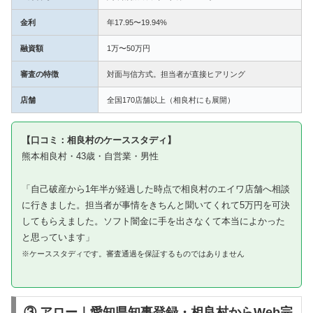
金利
年17.95〜19.94%
融資額
1万〜50万円
審査の特徴
対面与信方式。担当者が直接ヒアリング
店舗
全国170店舗以上（相良村にも展開）
【口コミ：相良村のケーススタディ】
熊本相良村・43歳・自営業・男性
「自己破産から1年半が経過した時点で相良村のエイワ店舗へ相談
に行きました。担当者が事情をきちんと聞いてくれて5万円を可決
してもらえました。ソフト闇金に手を出さなくて本当によかった
と思っています」
※ケーススタディです。審査通過を保証するものではありません
③ アロー｜愛知県知事登録・相良村からWeb完