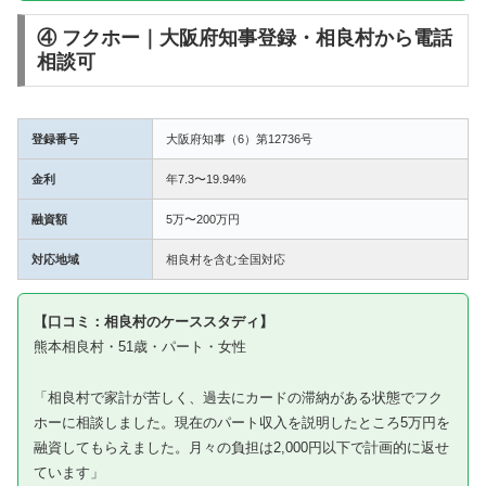
④ フクホー｜大阪府知事登録・相良村から電話
相談可
登録番号
大阪府知事（6）第12736号
金利
年7.3〜19.94%
融資額
5万〜200万円
対応地域
相良村を含む全国対応
【口コミ：相良村のケーススタディ】
熊本相良村・51歳・パート・女性
「相良村で家計が苦しく、過去にカードの滞納がある状態でフク
ホーに相談しました。現在のパート収入を説明したところ5万円を
融資してもらえました。月々の負担は2,000円以下で計画的に返せ
ています」