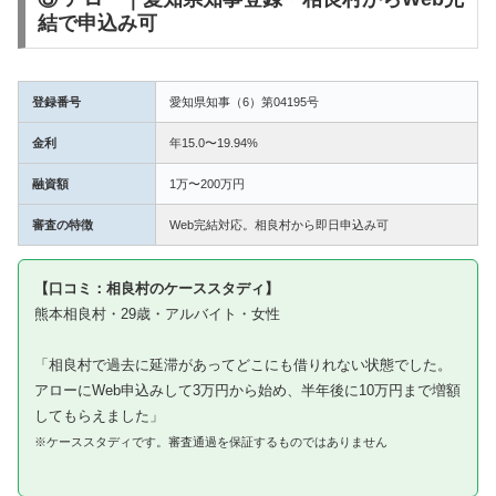
結で申込み可
登録番号
愛知県知事（6）第04195号
金利
年15.0〜19.94%
融資額
1万〜200万円
審査の特徴
Web完結対応。相良村から即日申込み可
【口コミ：相良村のケーススタディ】
熊本相良村・29歳・アルバイト・女性
「相良村で過去に延滞があってどこにも借りれない状態でした。
アローにWeb申込みして3万円から始め、半年後に10万円まで増額
してもらえました」
※ケーススタディです。審査通過を保証するものではありません