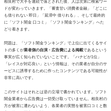
相良村で大手を連続で落とされた後、人は次第に検索ワー
ドが変わっていきます。「審査甘い消費者金融」「どこに
も借りれない 即日」「延滞中 借りれる」、そして最終的
に「ソフト闇金 口コミ」「ソフト闇金ランキング」へた
どり着きます。
問題は、「ソフト闇金ランキング」で上位に出てくるサイ
トの多くが
業者側の自演・広告費による掲載
であるという
事実が広く知られていないことです。「ハナビが1位」
「レイスが対応良い」という情報は、その業者が自分のサ
ービスに誘導するために作ったコンテンツである可能性が
非常に高いです。
このサイトはそれとは逆の立場で書かれています。ソフト
闇金業者から広告費は一切受け取っていません。相良村の
方が被害に遭わないよう、各業者の実態を被害口コミと数