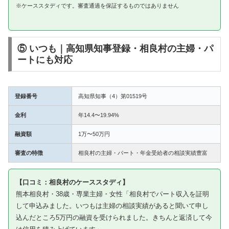
※ケーススタディです。審査通過を保証するものではありません
⑤ いつも｜高知県知事登録・相良村の主婦・パ
ートにも対応
登録番号
高知県知事（4）第01519号
金利
年14.4〜19.94%
融資額
1万〜50万円
審査の特徴
相良村の主婦・パート・年金受給者の相談実績豊富
【口コミ：相良村のケーススタディ】
熊本相良村・38歳・専業主婦・女性「相良村でパート収入を証明
して申込みました。いつもは主婦の相談実績があると聞いて申し
込んだところ5万円の融資を受けられました。きちんと返済して今