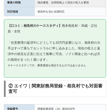
審査の特徴
独自審査。信用情報より現在の収入を重視
対応地域
相良村を含む全国対応
【口コミ：相良村のケーススタディ】
熊本相良村・36歳・正社
員・女性
「任意整理の返済中にどうしても10万円必要になり、相良村の大
手はすべて落ちてセントラルに申し込みました。現在の収入と返
済中の状況を正直に伝えて無事に可決。ソフト闇金と比べれば月
の負担がまったく違います」
※ケーススタディです。審査通過を保証するものではありません
② エイワ｜関東財務局登録・相良村でも対面審
査可
登録番号
関東財務局長（14）第00154号