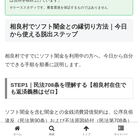
は信用を積み上げています」
※ケーススタディです。審査通過を保証するものではありません
相良村でソフト闇金との縁切り方法｜今日
から使える脱出ステップ
相良村ですでにソフト闇金を利用中の方へ。今日から自分
でできる手順を順番に説明します。
STEP1｜民法708条を理解する【相良村在住で
も返済義務はゼロ】
ソフト闇金を含む闇金との金銭消費貸借契約は、公序良俗
違反（民法第90条）および不法原因給付（民法第708条）
に該当するため、法的には無効です。相良村在住であって
ホーム
検索
トップ
サイドバー
も同様です。