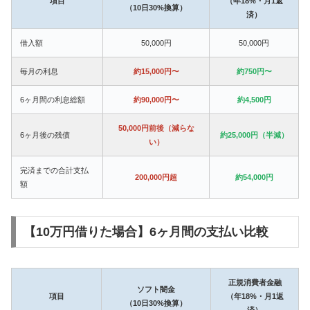
項目
（年18%・月1返
（10日30%換算）
済）
借入額
50,000円
50,000円
毎月の利息
約15,000円〜
約750円〜
6ヶ月間の利息総額
約90,000円〜
約4,500円
50,000円前後（減らな
6ヶ月後の残債
約25,000円（半減）
い）
完済までの合計支払
200,000円超
約54,000円
額
【10万円借りた場合】6ヶ月間の支払い比較
正規消費者金融
ソフト闇金
項目
（年18%・月1返
（10日30%換算）
済）