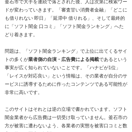
釜石市で大手を連続で落とされた後、人は次第に検索ワー
ドが変わっていきます。「審査甘い消費者金融」「どこに
も借りれない 即日」「延滞中 借りれる」、そして最終的
に「ソフト闇金 口コミ」「ソフト闇金ランキング」へた
どり着きます。
問題は、「ソフト闇金ランキング」で上位に出てくるサイ
トの多くが
業者側の自演・広告費による掲載
であるという
事実が広く知られていないことです。「ハナビが1位」
「レイスが対応良い」という情報は、その業者が自分のサ
ービスに誘導するために作ったコンテンツである可能性が
非常に高いです。
このサイトはそれとは逆の立場で書かれています。ソフト
闇金業者から広告費は一切受け取っていません。釜石市の
方が被害に遭わないよう、各業者の実態を被害口コミと数