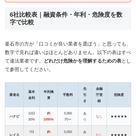
6社比較表｜融資条件・年利・危険度を数
字で比較
釜石市の方が「口コミが良い業者を選ぼう」と思っても、
数字で見れば違いはほとんどありません。以下の表はすべ
て違法業者です。
どれだけ危険かを理解するための表
とし
て参照してください。
先
金融
基本
年利換
業者名
手数料
引
庁登
危険度
金利
算
き
録
10日
約
3,000
あ
ハナビ
なし
★★★★★
30%
1095%
円〜
り
7日
約
3,000
あ
レイス
なし
★★★★★