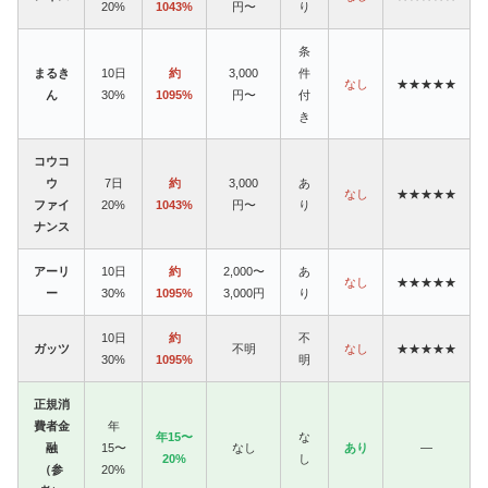
20%
1043%
円〜
り
条
まるき
10日
約
3,000
件
なし
★★★★★
ん
30%
1095%
円〜
付
き
コウコ
ウ
7日
約
3,000
あ
なし
★★★★★
ファイ
20%
1043%
円〜
り
ナンス
アーリ
10日
約
2,000〜
あ
なし
★★★★★
ー
30%
1095%
3,000円
り
10日
約
不
ガッツ
不明
なし
★★★★★
30%
1095%
明
正規消
費者金
年
年15〜
な
融
15〜
なし
あり
—
20%
し
（参
20%