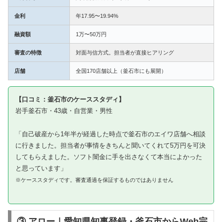
金利
年17.95〜19.94%
融資額
1万〜50万円
審査の特徴
対面与信方式。担当者が直接ヒアリング
店舗
全国170店舗以上（釜石市にも展開）
【口コミ：釜石市のケーススタディ】
岩手釜石市・43歳・自営業・男性
「自己破産から1年半が経過した時点で釜石市のエイワ店舗へ相談
に行きました。担当者が事情をきちんと聞いてくれて5万円を可決
してもらえました。ソフト闇金に手を出さなくて本当によかった
と思っています」
※ケーススタディです。審査通過を保証するものではありません
③ アロー｜愛知県知事登録・釜石市からWeb完