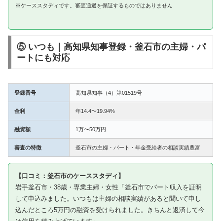
※ケーススタディです。審査通過を保証するものではありません
⑤ いつも｜高知県知事登録・釜石市の主婦・パ
ートにも対応
登録番号
高知県知事（4）第01519号
金利
年14.4〜19.94%
融資額
1万〜50万円
審査の特徴
釜石市の主婦・パート・年金受給者の相談実績豊富
【口コミ：釜石市のケーススタディ】
岩手釜石市・38歳・専業主婦・女性「釜石市でパート収入を証明
して申込みました。いつもは主婦の相談実績があると聞いて申し
込んだところ5万円の融資を受けられました。きちんと返済して今