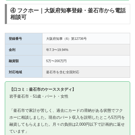
④ フクホー｜大阪府知事登録・釜石市から電話
相談可
登録番号
大阪府知事（6）第12736号
金利
年7.3〜19.94%
融資額
5万〜200万円
対応地域
釜石市を含む全国対応
【口コミ：釜石市のケーススタディ】
岩手釜石市・51歳・パート・女性
「釜石市で家計が苦しく、過去にカードの滞納がある状態でフク
ホーに相談しました。現在のパート収入を説明したところ5万円を
融資してもらえました。月々の負担は2,000円以下で計画的に返せ
ています」