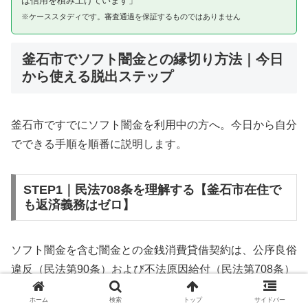
は信用を積み上げています」
※ケーススタディです。審査通過を保証するものではありません
釜石市でソフト闇金との縁切り方法｜今日
から使える脱出ステップ
釜石市ですでにソフト闇金を利用中の方へ。今日から自分
でできる手順を順番に説明します。
STEP1｜民法708条を理解する【釜石市在住で
も返済義務はゼロ】
ソフト闇金を含む闇金との金銭消費貸借契約は、公序良俗
違反（民法第90条）および不法原因給付（民法第708条）
に該当するため、法的には無効です。釜石市在住であって
ホーム
検索
トップ
サイドバー
も同様です。