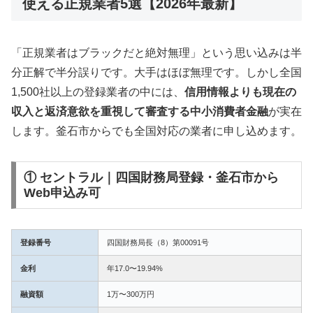
使える正規業者5選【2026年最新】
「正規業者はブラックだと絶対無理」という思い込みは半
分正解で半分誤りです。大手はほぼ無理です。しかし全国
1,500社以上の登録業者の中には、
信用情報よりも現在の
収入と返済意欲を重視して審査する中小消費者金融
が実在
します。釜石市からでも全国対応の業者に申し込めます。
① セントラル｜四国財務局登録・釜石市から
Web申込み可
登録番号
四国財務局長（8）第00091号
金利
年17.0〜19.94%
融資額
1万〜300万円