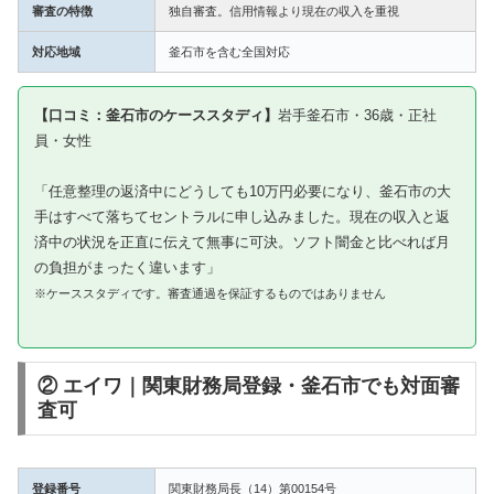
審査の特徴
独自審査。信用情報より現在の収入を重視
対応地域
釜石市を含む全国対応
【口コミ：釜石市のケーススタディ】
岩手釜石市・36歳・正社
員・女性
「任意整理の返済中にどうしても10万円必要になり、釜石市の大
手はすべて落ちてセントラルに申し込みました。現在の収入と返
済中の状況を正直に伝えて無事に可決。ソフト闇金と比べれば月
の負担がまったく違います」
※ケーススタディです。審査通過を保証するものではありません
② エイワ｜関東財務局登録・釜石市でも対面審
査可
登録番号
関東財務局長（14）第00154号