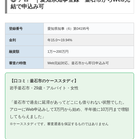
結で申込み可
登録番号
愛知県知事（6）第04195号
金利
年15.0〜19.94%
融資額
1万〜200万円
審査の特徴
Web完結対応。釜石市から即日申込み可
【口コミ：釜石市のケーススタディ】
岩手釜石市・29歳・アルバイト・女性
「釜石市で過去に延滞があってどこにも借りれない状態でした。
アローにWeb申込みして3万円から始め、半年後に10万円まで増額
してもらえました」
※ケーススタディです。審査通過を保証するものではありません