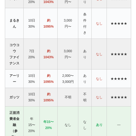
20%
1043%
円〜
り
条
まるき
10日
約
3,000
件
なし
★★★★★
ん
30%
1095%
円〜
付
き
コウコ
ウ
7日
約
3,000
あ
なし
★★★★★
ファイ
20%
1043%
円〜
り
ナンス
アーリ
10日
約
2,000〜
あ
なし
★★★★★
ー
30%
1095%
3,000円
り
10日
約
不
ガッツ
不明
なし
★★★★★
30%
1095%
明
正規消
費者金
年
年15〜
な
融
15〜
なし
あり
—
20%
し
（参
20%