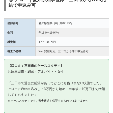
結で申込み可
登録番号
愛知県知事（6）第04195号
金利
年15.0〜19.94%
融資額
1万〜200万円
審査の特徴
Web完結対応。三田市から即日申込み可
【口コミ：三田市のケーススタディ】
兵庫三田市・29歳・アルバイト・女性
「三田市で過去に延滞があってどこにも借りれない状態でした。
アローにWeb申込みして3万円から始め、半年後に10万円まで増額
してもらえました」
※ケーススタディです。審査通過を保証するものではありません