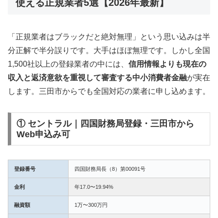
使える正規業者5選【2026年最新】
「正規業者はブラックだと絶対無理」という思い込みは半
分正解で半分誤りです。大手はほぼ無理です。しかし全国
1,500社以上の登録業者の中には、
信用情報よりも現在の
収入と返済意欲を重視して審査する中小消費者金融
が実在
します。三田市からでも全国対応の業者に申し込めます。
① セントラル｜四国財務局登録・三田市から
Web申込み可
登録番号
四国財務局長（8）第00091号
金利
年17.0〜19.94%
融資額
1万〜300万円