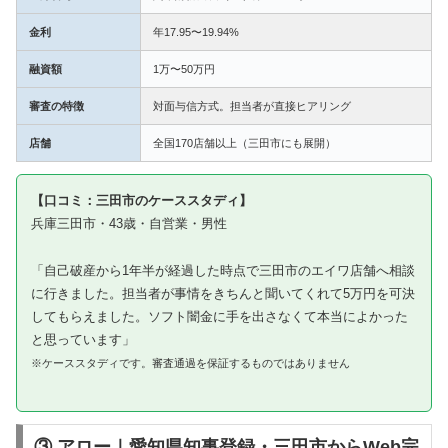
金利
年17.95〜19.94%
融資額
1万〜50万円
審査の特徴
対面与信方式。担当者が直接ヒアリング
店舗
全国170店舗以上（三田市にも展開）
【口コミ：三田市のケーススタディ】
兵庫三田市・43歳・自営業・男性
「自己破産から1年半が経過した時点で三田市のエイワ店舗へ相談
に行きました。担当者が事情をきちんと聞いてくれて5万円を可決
してもらえました。ソフト闇金に手を出さなくて本当によかった
と思っています」
※ケーススタディです。審査通過を保証するものではありません
③ アロー｜愛知県知事登録・三田市からWeb完