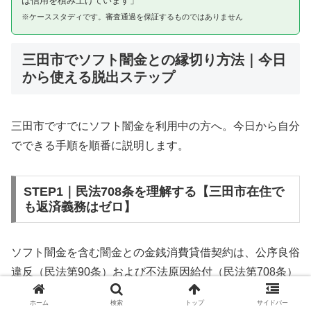
は信用を積み上げています」
※ケーススタディです。審査通過を保証するものではありません
三田市でソフト闇金との縁切り方法｜今日
から使える脱出ステップ
三田市ですでにソフト闇金を利用中の方へ。今日から自分
でできる手順を順番に説明します。
STEP1｜民法708条を理解する【三田市在住で
も返済義務はゼロ】
ソフト闇金を含む闇金との金銭消費貸借契約は、公序良俗
違反（民法第90条）および不法原因給付（民法第708条）
に該当するため、法的には無効です。三田市在住であって
ホーム
検索
トップ
サイドバー
も同様です。