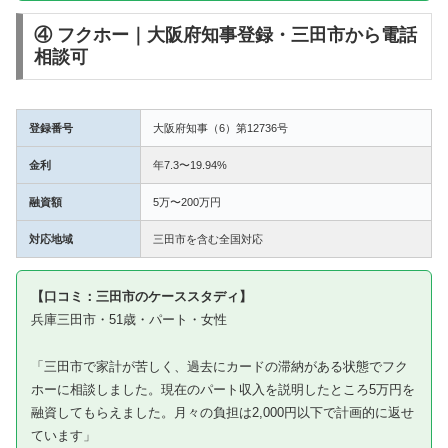
④ フクホー｜大阪府知事登録・三田市から電話
相談可
登録番号
大阪府知事（6）第12736号
金利
年7.3〜19.94%
融資額
5万〜200万円
対応地域
三田市を含む全国対応
【口コミ：三田市のケーススタディ】
兵庫三田市・51歳・パート・女性
「三田市で家計が苦しく、過去にカードの滞納がある状態でフク
ホーに相談しました。現在のパート収入を説明したところ5万円を
融資してもらえました。月々の負担は2,000円以下で計画的に返せ
ています」