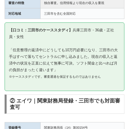
審査の特徴
独自審査。信用情報より現在の収入を重視
対応地域
三田市を含む全国対応
【口コミ：三田市のケーススタディ】
兵庫三田市・36歳・正社
員・女性
「任意整理の返済中にどうしても10万円必要になり、三田市の大
手はすべて落ちてセントラルに申し込みました。現在の収入と返
済中の状況を正直に伝えて無事に可決。ソフト闇金と比べれば月
の負担がまったく違います」
※ケーススタディです。審査通過を保証するものではありません
② エイワ｜関東財務局登録・三田市でも対面審
査可
登録番号
関東財務局長（14）第00154号