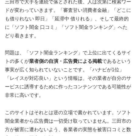
三田市で大手を連続で落とされた後、人は次第に検索ワー
ドが変わっていきます。「審査甘い消費者金融」「どこに
も借りれない 即日」「延滞中 借りれる」、そして最終的
に「ソフト闇金 口コミ」「ソフト闇金ランキング」へた
どり着きます。
問題は、「ソフト闇金ランキング」で上位に出てくるサイ
トの多くが
業者側の自演・広告費による掲載
であるという
事実が広く知られていないことです。「ハナビが1位」
「レイスが対応良い」という情報は、その業者が自分のサ
ービスに誘導するために作ったコンテンツである可能性が
非常に高いです。
このサイトはそれとは逆の立場で書かれています。ソフト
闇金業者から広告費は一切受け取っていません。三田市の
方が被害に遭わないよう、各業者の実態を被害口コミと数