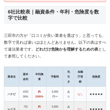
6社比較表｜融資条件・年利・危険度を数
字で比較
三田市の方が「口コミが良い業者を選ぼう」と思っても、
数字で見れば違いはほとんどありません。以下の表はすべ
て違法業者です。
どれだけ危険かを理解するための表
とし
て参照してください。
先
金融
基本
年利換
業者名
手数料
引
庁登
危険度
金利
算
き
録
10日
約
3,000
あ
ハナビ
なし
★★★★★
30%
1095%
円〜
り
7日
約
3,000
あ
レイス
なし
★★★★★