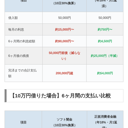
項目
（年18%・月1返
（10日30%換算）
済）
借入額
50,000円
50,000円
毎月の利息
約15,000円〜
約750円〜
6ヶ月間の利息総額
約90,000円〜
約4,500円
50,000円前後（減らな
6ヶ月後の残債
約25,000円（半減）
い）
完済までの合計支払
200,000円超
約54,000円
額
【10万円借りた場合】6ヶ月間の支払い比較
正規消費者金融
ソフト闇金
項目
（年18%・月1返
（10日30%換算）
済）