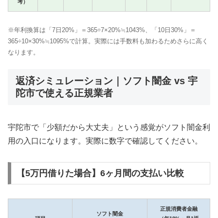
考）
※年利換算は「7日20%」＝365÷7×20%≒1043%、「10日30%」＝
365÷10×30%≒1095%で計算。実際には手数料も加わるためさらに高く
なります。
返済シミュレーション｜ソフト闇金 vs 宇
陀市で使える正規業者
宇陀市で「少額だから大丈夫」という感覚がソフト闇金利
用の入口になります。実際に数字で確認してください。
【5万円借りた場合】6ヶ月間の支払い比較
正規消費者金融
ソフト闇金