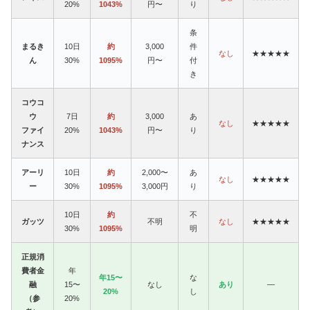
20%
1043%
円〜
り
条
まるき
10日
約
3,000
件
なし
★★★★★
ん
30%
1095%
円〜
付
き
コウコ
ウ
7日
約
3,000
あ
なし
★★★★★
ファイ
20%
1043%
円〜
り
ナンス
アーリ
10日
約
2,000〜
あ
なし
★★★★★
ー
30%
1095%
3,000円
り
10日
約
不
ガッツ
不明
なし
★★★★★
30%
1095%
明
正規消
費者金
年
年15〜
な
融
15〜
なし
あり
—
20%
し
（参
20%