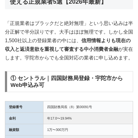
使える正規業者5選【2026年最新】
「正規業者はブラックだと絶対無理」という思い込みは半
分正解で半分誤りです。大手はほぼ無理です。しかし全国
1,500社以上の登録業者の中には、
信用情報よりも現在の
収入と返済意欲を重視して審査する中小消費者金融
が実在
します。宇陀市からでも全国対応の業者に申し込めます。
① セントラル｜四国財務局登録・宇陀市から
Web申込み可
登録番号
四国財務局長（8）第00091号
金利
年17.0〜19.94%
融資額
1万〜300万円