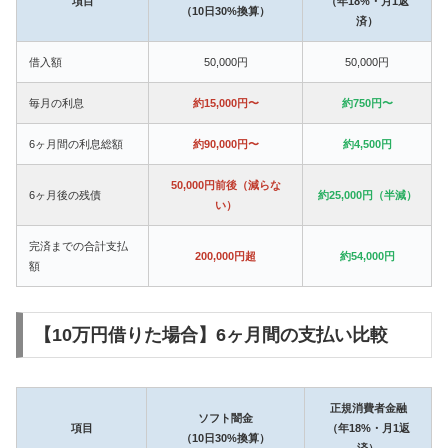
項目
（年18%・月1返
（10日30%換算）
済）
借入額
50,000円
50,000円
毎月の利息
約15,000円〜
約750円〜
6ヶ月間の利息総額
約90,000円〜
約4,500円
50,000円前後（減らな
6ヶ月後の残債
約25,000円（半減）
い）
完済までの合計支払
200,000円超
約54,000円
額
【10万円借りた場合】6ヶ月間の支払い比較
正規消費者金融
ソフト闇金
項目
（年18%・月1返
（10日30%換算）
済）