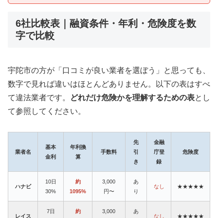
6社比較表｜融資条件・年利・危険度を数
字で比較
宇陀市の方が「口コミが良い業者を選ぼう」と思っても、
数字で見れば違いはほとんどありません。以下の表はすべ
て違法業者です。
どれだけ危険かを理解するための表
とし
て参照してください。
先
金融
基本
年利換
業者名
手数料
引
庁登
危険度
金利
算
き
録
10日
約
3,000
あ
ハナビ
なし
★★★★★
30%
1095%
円〜
り
7日
約
3,000
あ
レイス
なし
★★★★★