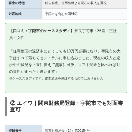
審査の特徴
独自審査。信用情報より現在の収入を重視
対応地域
宇陀市を含む全国対応
【口コミ：宇陀市のケーススタディ】
奈良宇陀市・36歳・正社
員・女性
「任意整理の返済中にどうしても10万円必要になり、宇陀市の大
手はすべて落ちてセントラルに申し込みました。現在の収入と返
済中の状況を正直に伝えて無事に可決。ソフト闇金と比べれば月
の負担がまったく違います」
※ケーススタディです。審査通過を保証するものではありません
② エイワ｜関東財務局登録・宇陀市でも対面審
査可
登録番号
関東財務局長（14）第00154号