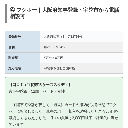
④ フクホー｜大阪府知事登録・宇陀市から電話
相談可
登録番号
大阪府知事（6）第12736号
金利
年7.3〜19.94%
融資額
5万〜200万円
対応地域
宇陀市を含む全国対応
【口コミ：宇陀市のケーススタディ】
奈良宇陀市・51歳・パート・女性
「宇陀市で家計が苦しく、過去にカードの滞納がある状態でフク
ホーに相談しました。現在のパート収入を説明したところ5万円を
融資してもらえました。月々の負担は2,000円以下で計画的に返せ
ています」