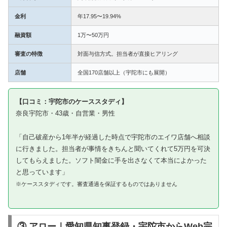
金利
年17.95〜19.94%
融資額
1万〜50万円
審査の特徴
対面与信方式。担当者が直接ヒアリング
店舗
全国170店舗以上（宇陀市にも展開）
【口コミ：宇陀市のケーススタディ】
奈良宇陀市・43歳・自営業・男性
「自己破産から1年半が経過した時点で宇陀市のエイワ店舗へ相談
に行きました。担当者が事情をきちんと聞いてくれて5万円を可決
してもらえました。ソフト闇金に手を出さなくて本当によかった
と思っています」
※ケーススタディです。審査通過を保証するものではありません
③ アロー｜愛知県知事登録・宇陀市からWeb完