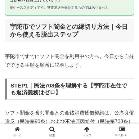
は信用を積み上げています」
※ケーススタディです。審査通過を保証するものではありません
宇陀市でソフト闇金との縁切り方法｜今日
から使える脱出ステップ
宇陀市ですでにソフト闇金を利用中の方へ。今日から自分
でできる手順を順番に説明します。
STEP1｜民法708条を理解する【宇陀市在住で
も返済義務はゼロ】
ソフト闇金を含む闇金との金銭消費貸借契約は、公序良俗
違反（民法第90条）および不法原因給付（民法第708条）
に該当するため、法的には無効です。宇陀市在住であって
ホーム
検索
トップ
サイドバー
も同様です。