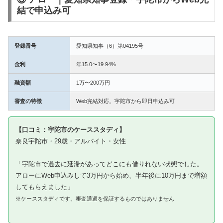
結で申込み可
登録番号
愛知県知事（6）第04195号
金利
年15.0〜19.94%
融資額
1万〜200万円
審査の特徴
Web完結対応。宇陀市から即日申込み可
【口コミ：宇陀市のケーススタディ】
奈良宇陀市・29歳・アルバイト・女性
「宇陀市で過去に延滞があってどこにも借りれない状態でした。
アローにWeb申込みして3万円から始め、半年後に10万円まで増額
してもらえました」
※ケーススタディです。審査通過を保証するものではありません