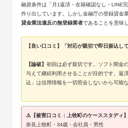
融資条件は「月1返済・在籍確認なし・LIN
作り出しています。しかし金融庁の登録貸金
貸金業法違反の無登録業者
であることを意味
【良い口コミ】「対応が親切で即日振込し
【論破】
初回は必ず親切です。ソフト闇金
与えて継続利用させることが目的です。返済
込」は信用情報を一切照会しないから可能
⚠️【被害口コミ：上牧町のケーススタディ
奈良上牧町・34歳・会社員・男性