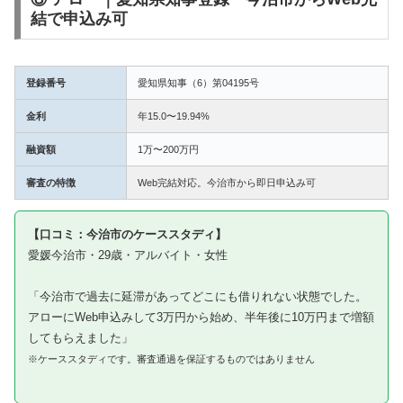
結で申込み可
登録番号
愛知県知事（6）第04195号
金利
年15.0〜19.94%
融資額
1万〜200万円
審査の特徴
Web完結対応。今治市から即日申込み可
【口コミ：今治市のケーススタディ】
愛媛今治市・29歳・アルバイト・女性
「今治市で過去に延滞があってどこにも借りれない状態でした。
アローにWeb申込みして3万円から始め、半年後に10万円まで増額
してもらえました」
※ケーススタディです。審査通過を保証するものではありません