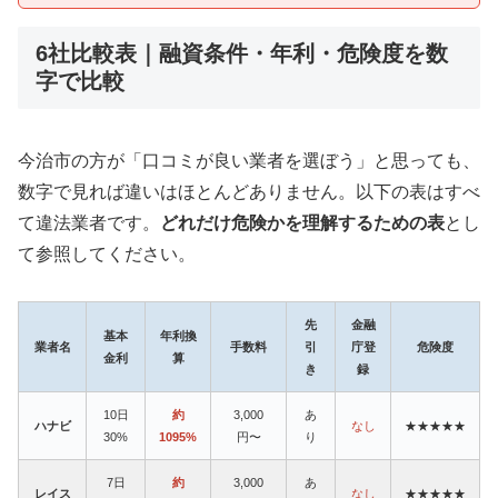
6社比較表｜融資条件・年利・危険度を数
字で比較
今治市の方が「口コミが良い業者を選ぼう」と思っても、
数字で見れば違いはほとんどありません。以下の表はすべ
て違法業者です。
どれだけ危険かを理解するための表
とし
て参照してください。
先
金融
基本
年利換
業者名
手数料
引
庁登
危険度
金利
算
き
録
10日
約
3,000
あ
ハナビ
なし
★★★★★
30%
1095%
円〜
り
7日
約
3,000
あ
レイス
なし
★★★★★