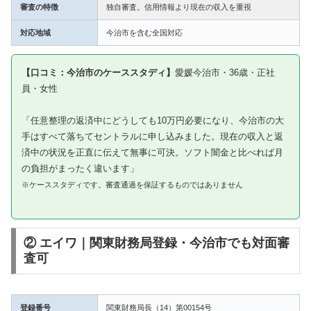
審査の特徴
独自審査。信用情報より現在の収入を重視
対応地域
今治市を含む全国対応
【口コミ：今治市のケーススタディ】
愛媛今治市・36歳・正社
員・女性
「任意整理の返済中にどうしても10万円必要になり、今治市の大
手はすべて落ちてセントラルに申し込みました。現在の収入と返
済中の状況を正直に伝えて無事に可決。ソフト闇金と比べれば月
の負担がまったく違います」
※ケーススタディです。審査通過を保証するものではありません
② エイワ｜関東財務局登録・今治市でも対面審
査可
登録番号
関東財務局長（14）第00154号