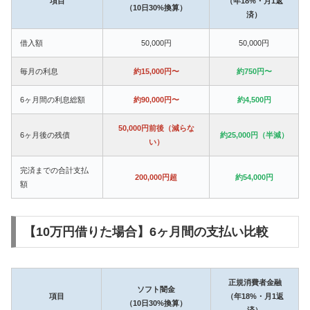
項目
（年18%・月1返
（10日30%換算）
済）
借入額
50,000円
50,000円
毎月の利息
約15,000円〜
約750円〜
6ヶ月間の利息総額
約90,000円〜
約4,500円
50,000円前後（減らな
6ヶ月後の残債
約25,000円（半減）
い）
完済までの合計支払
200,000円超
約54,000円
額
【10万円借りた場合】6ヶ月間の支払い比較
正規消費者金融
ソフト闇金
項目
（年18%・月1返
（10日30%換算）
済）