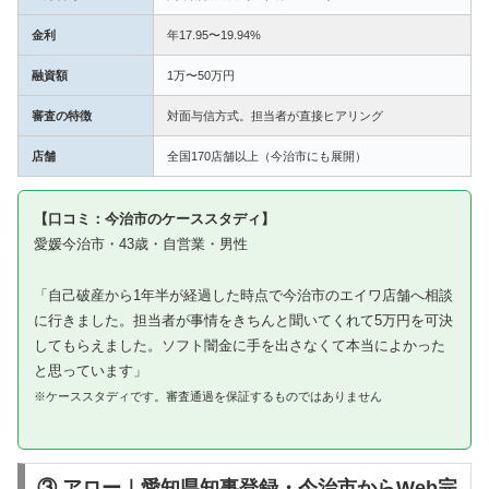
金利
年17.95〜19.94%
融資額
1万〜50万円
審査の特徴
対面与信方式。担当者が直接ヒアリング
店舗
全国170店舗以上（今治市にも展開）
【口コミ：今治市のケーススタディ】
愛媛今治市・43歳・自営業・男性
「自己破産から1年半が経過した時点で今治市のエイワ店舗へ相談
に行きました。担当者が事情をきちんと聞いてくれて5万円を可決
してもらえました。ソフト闇金に手を出さなくて本当によかった
と思っています」
※ケーススタディです。審査通過を保証するものではありません
③ アロー｜愛知県知事登録・今治市からWeb完