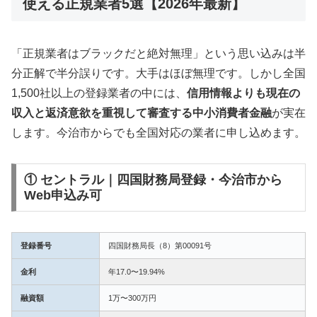
使える正規業者5選【2026年最新】
「正規業者はブラックだと絶対無理」という思い込みは半
分正解で半分誤りです。大手はほぼ無理です。しかし全国
1,500社以上の登録業者の中には、
信用情報よりも現在の
収入と返済意欲を重視して審査する中小消費者金融
が実在
します。今治市からでも全国対応の業者に申し込めます。
① セントラル｜四国財務局登録・今治市から
Web申込み可
登録番号
四国財務局長（8）第00091号
金利
年17.0〜19.94%
融資額
1万〜300万円