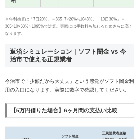
考）
※年利換算は「7日20%」＝365÷7×20%≒1043%、「10日30%」＝
365÷10×30%≒1095%で計算。実際には手数料も加わるためさらに高く
なります。
返済シミュレーション｜ソフト闇金 vs 今
治市で使える正規業者
今治市で「少額だから大丈夫」という感覚がソフト闇金利
用の入口になります。実際に数字で確認してください。
【5万円借りた場合】6ヶ月間の支払い比較
正規消費者金融
ソフト闇金