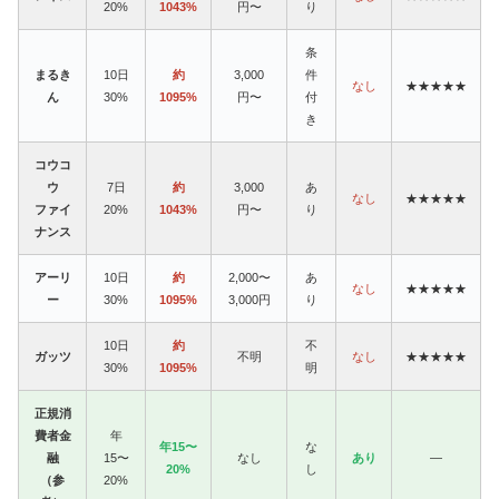
20%
1043%
円〜
り
条
まるき
10日
約
3,000
件
なし
★★★★★
ん
30%
1095%
円〜
付
き
コウコ
ウ
7日
約
3,000
あ
なし
★★★★★
ファイ
20%
1043%
円〜
り
ナンス
アーリ
10日
約
2,000〜
あ
なし
★★★★★
ー
30%
1095%
3,000円
り
10日
約
不
ガッツ
不明
なし
★★★★★
30%
1095%
明
正規消
費者金
年
年15〜
な
融
15〜
なし
あり
—
20%
し
（参
20%