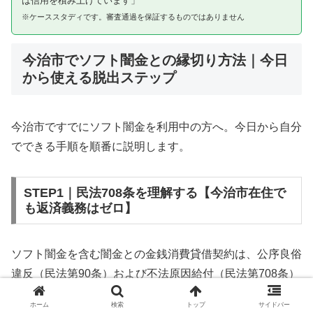
は信用を積み上げています」
※ケーススタディです。審査通過を保証するものではありません
今治市でソフト闇金との縁切り方法｜今日
から使える脱出ステップ
今治市ですでにソフト闇金を利用中の方へ。今日から自分
でできる手順を順番に説明します。
STEP1｜民法708条を理解する【今治市在住で
も返済義務はゼロ】
ソフト闇金を含む闇金との金銭消費貸借契約は、公序良俗
違反（民法第90条）および不法原因給付（民法第708条）
に該当するため、法的には無効です。今治市在住であって
ホーム
検索
トップ
サイドバー
も同様です。