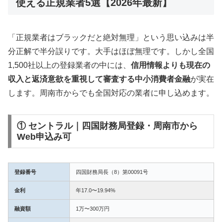
使える正規業者5選【2026年最新】
「正規業者はブラックだと絶対無理」という思い込みは半
分正解で半分誤りです。大手はほぼ無理です。しかし全国
1,500社以上の登録業者の中には、
信用情報よりも現在の
収入と返済意欲を重視して審査する中小消費者金融
が実在
します。周南市からでも全国対応の業者に申し込めます。
① セントラル｜四国財務局登録・周南市から
Web申込み可
登録番号
四国財務局長（8）第00091号
金利
年17.0〜19.94%
融資額
1万〜300万円