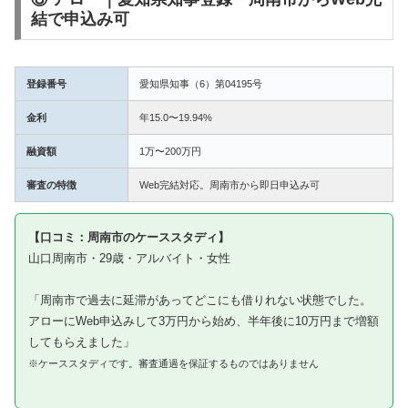
結で申込み可
登録番号
愛知県知事（6）第04195号
金利
年15.0〜19.94%
融資額
1万〜200万円
審査の特徴
Web完結対応。周南市から即日申込み可
【口コミ：周南市のケーススタディ】
山口周南市・29歳・アルバイト・女性
「周南市で過去に延滞があってどこにも借りれない状態でした。
アローにWeb申込みして3万円から始め、半年後に10万円まで増額
してもらえました」
※ケーススタディです。審査通過を保証するものではありません