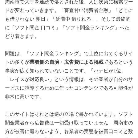
周南市で大手を連続で落とされた後、人は次第に検索ワー
ドが変わっていきます。「審査甘い消費者金融」「どこに
も借りれない 即日」「延滞中 借りれる」、そして最終的
に「ソフト闇金 口コミ」「ソフト闇金ランキング」へた
どり着きます。
問題は、「ソフト闇金ランキング」で上位に出てくるサイ
トの多くが
業者側の自演・広告費による掲載
であるという
事実が広く知られていないことです。「ハナビが1位」
「レイスが対応良い」という情報は、その業者が自分のサ
ービスに誘導するために作ったコンテンツである可能性が
非常に高いです。
このサイトはそれとは逆の立場で書かれています。ソフト
闇金業者から広告費は一切受け取っていません。周南市の
方が被害に遭わないよう、各業者の実態を被害口コミと数