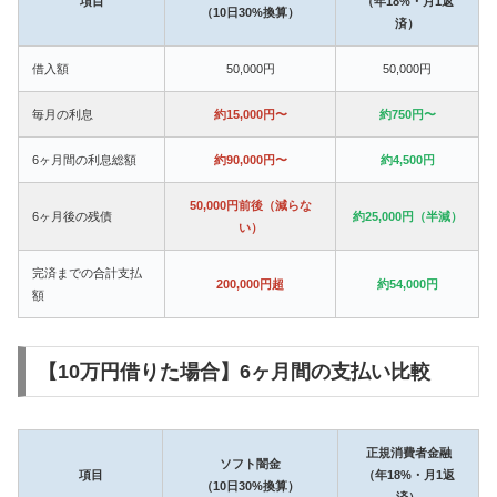
項目
（年18%・月1返
（10日30%換算）
済）
借入額
50,000円
50,000円
毎月の利息
約15,000円〜
約750円〜
6ヶ月間の利息総額
約90,000円〜
約4,500円
50,000円前後（減らな
6ヶ月後の残債
約25,000円（半減）
い）
完済までの合計支払
200,000円超
約54,000円
額
【10万円借りた場合】6ヶ月間の支払い比較
正規消費者金融
ソフト闇金
項目
（年18%・月1返
（10日30%換算）
済）