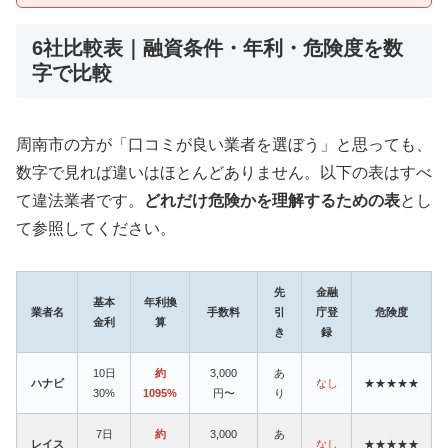
6社比較表｜融資条件・年利・危険度を数
字で比較
周南市の方が「口コミが良い業者を選ぼう」と思っても、
数字で見れば違いはほとんどありません。以下の表はすべ
て違法業者です。
どれだけ危険かを理解するための表
とし
て参照してください。
先
金融
基本
年利換
業者名
手数料
引
庁登
危険度
金利
算
き
録
10日
約
3,000
あ
ハナビ
なし
★★★★★
30%
1095%
円〜
り
7日
約
3,000
あ
レイス
なし
★★★★★