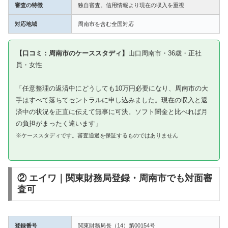
審査の特徴
独自審査。信用情報より現在の収入を重視
対応地域
周南市を含む全国対応
【口コミ：周南市のケーススタディ】
山口周南市・36歳・正社
員・女性
「任意整理の返済中にどうしても10万円必要になり、周南市の大
手はすべて落ちてセントラルに申し込みました。現在の収入と返
済中の状況を正直に伝えて無事に可決。ソフト闇金と比べれば月
の負担がまったく違います」
※ケーススタディです。審査通過を保証するものではありません
② エイワ｜関東財務局登録・周南市でも対面審
査可
登録番号
関東財務局長（14）第00154号