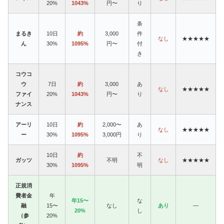
20%
1043%
円〜
り
条
まるき
10日
約
3,000
件
なし
★★★★★
ん
30%
1095%
円〜
付
き
コウコ
ウ
7日
約
3,000
あ
なし
★★★★★
ファイ
20%
1043%
円〜
り
ナンス
アーリ
10日
約
2,000〜
あ
なし
★★★★★
ー
30%
1095%
3,000円
り
10日
約
不
ガッツ
不明
なし
★★★★★
30%
1095%
明
正規消
費者金
年
年15〜
な
融
15〜
なし
あり
—
20%
し
（参
20%