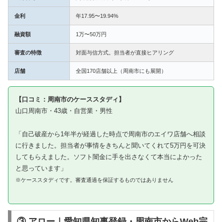
金利
年17.95〜19.94%
融資額
1万〜50万円
審査の特徴
対面与信方式。担当者が直接ヒアリング
店舗
全国170店舗以上（周南市にも展開）
【口コミ：周南市のケーススタディ】
山口周南市・43歳・自営業・男性
「自己破産から1年半が経過した時点で周南市のエイワ店舗へ相談
に行きました。担当者が事情をきちんと聞いてくれて5万円を可決
してもらえました。ソフト闇金に手を出さなくて本当によかった
と思っています」
※ケーススタディです。審査通過を保証するものではありません
③ アロー｜愛知県知事登録・周南市からWeb完