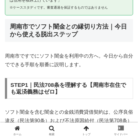
は信用を積み上げています」
※ケーススタディです。審査通過を保証するものではありません
周南市でソフト闇金との縁切り方法｜今日
から使える脱出ステップ
周南市ですでにソフト闇金を利用中の方へ。今日から自分
でできる手順を順番に説明します。
STEP1｜民法708条を理解する【周南市在住で
も返済義務はゼロ】
ソフト闇金を含む闇金との金銭消費貸借契約は、公序良俗
違反（民法第90条）および不法原因給付（民法第708条）
に該当するため、法的には無効です。周南市在住であって
ホーム
検索
トップ
サイドバー
も同様です。