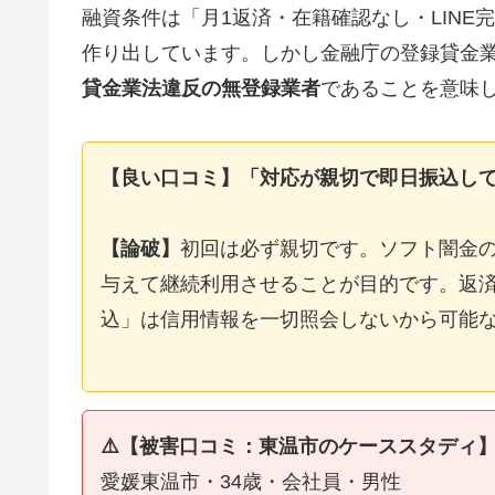
融資条件は「月1返済・在籍確認なし・LIN
作り出しています。しかし金融庁の登録貸金
貸金業法違反の無登録業者
であることを意味
【良い口コミ】「対応が親切で即日振込し
【論破】
初回は必ず親切です。ソフト闇金
与えて継続利用させることが目的です。返済
込」は信用情報を一切照会しないから可能
⚠️【被害口コミ：東温市のケーススタディ
愛媛東温市・34歳・会社員・男性