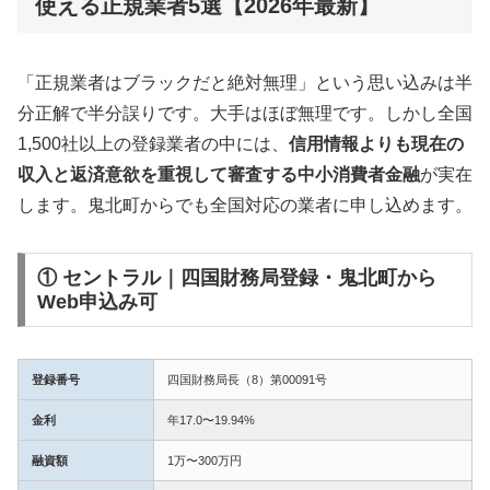
使える正規業者5選【2026年最新】
「正規業者はブラックだと絶対無理」という思い込みは半
分正解で半分誤りです。大手はほぼ無理です。しかし全国
1,500社以上の登録業者の中には、
信用情報よりも現在の
収入と返済意欲を重視して審査する中小消費者金融
が実在
します。鬼北町からでも全国対応の業者に申し込めます。
① セントラル｜四国財務局登録・鬼北町から
Web申込み可
登録番号
四国財務局長（8）第00091号
金利
年17.0〜19.94%
融資額
1万〜300万円