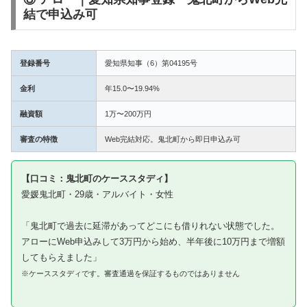
結で申込み可
登録番号
愛知県知事（6）第04195号
金利
年15.0〜19.94%
融資額
1万〜200万円
審査の特徴
Web完結対応。鬼北町から即日申込み可
【口コミ：鬼北町のケーススタディ】
愛媛鬼北町・29歳・アルバイト・女性
「鬼北町で過去に延滞があってどこにも借りれない状態でした。
アローにWeb申込みして3万円から始め、半年後に10万円まで増額
してもらえました」
※ケーススタディです。審査通過を保証するものではありません