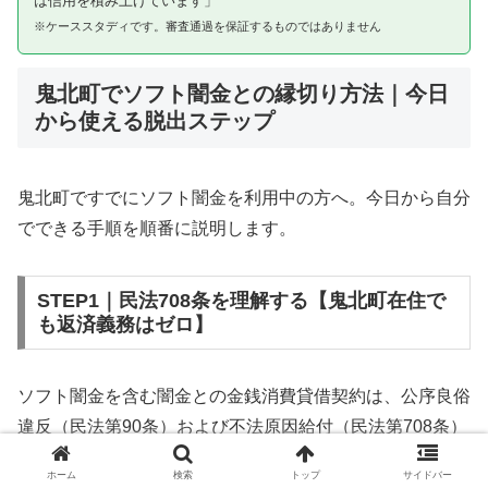
は信用を積み上げています」
※ケーススタディです。審査通過を保証するものではありません
鬼北町でソフト闇金との縁切り方法｜今日
から使える脱出ステップ
鬼北町ですでにソフト闇金を利用中の方へ。今日から自分
でできる手順を順番に説明します。
STEP1｜民法708条を理解する【鬼北町在住で
も返済義務はゼロ】
ソフト闇金を含む闇金との金銭消費貸借契約は、公序良俗
違反（民法第90条）および不法原因給付（民法第708条）
に該当するため、法的には無効です。鬼北町在住であって
ホーム
検索
トップ
サイドバー
も同様です。