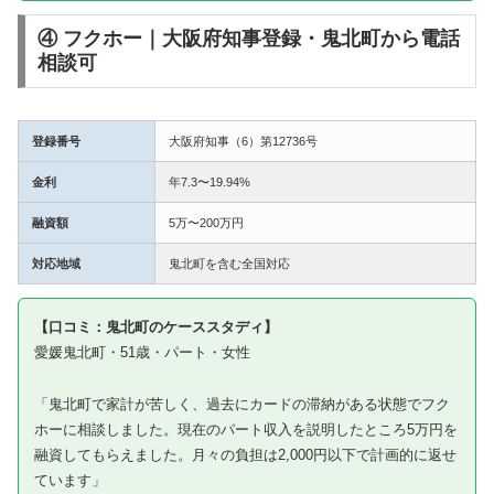
④ フクホー｜大阪府知事登録・鬼北町から電話
相談可
登録番号
大阪府知事（6）第12736号
金利
年7.3〜19.94%
融資額
5万〜200万円
対応地域
鬼北町を含む全国対応
【口コミ：鬼北町のケーススタディ】
愛媛鬼北町・51歳・パート・女性
「鬼北町で家計が苦しく、過去にカードの滞納がある状態でフク
ホーに相談しました。現在のパート収入を説明したところ5万円を
融資してもらえました。月々の負担は2,000円以下で計画的に返せ
ています」