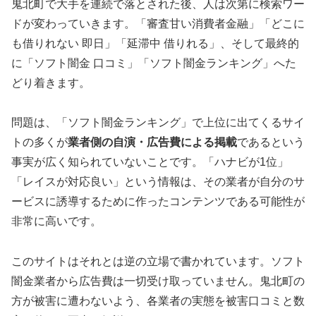
鬼北町で大手を連続で落とされた後、人は次第に検索ワー
ドが変わっていきます。「審査甘い消費者金融」「どこに
も借りれない 即日」「延滞中 借りれる」、そして最終的
に「ソフト闇金 口コミ」「ソフト闇金ランキング」へた
どり着きます。
問題は、「ソフト闇金ランキング」で上位に出てくるサイ
トの多くが
業者側の自演・広告費による掲載
であるという
事実が広く知られていないことです。「ハナビが1位」
「レイスが対応良い」という情報は、その業者が自分のサ
ービスに誘導するために作ったコンテンツである可能性が
非常に高いです。
このサイトはそれとは逆の立場で書かれています。ソフト
闇金業者から広告費は一切受け取っていません。鬼北町の
方が被害に遭わないよう、各業者の実態を被害口コミと数