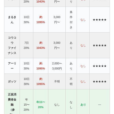
20%
1043%
円〜
り
条
まるき
10日
約
3,000
件
なし
★★★★★
ん
30%
1095%
円〜
付
き
コウコ
ウ
7日
約
3,000
あ
なし
★★★★★
ファイ
20%
1043%
円〜
り
ナンス
アーリ
10日
約
2,000〜
あ
なし
★★★★★
ー
30%
1095%
3,000円
り
10日
約
不
ガッツ
不明
なし
★★★★★
30%
1095%
明
正規消
費者金
年
年15〜
な
融
15〜
なし
あり
—
20%
し
（参
20%