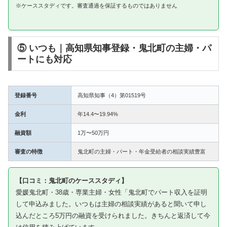
※ケーススタディです。審査通過を保証するものではありません
⑤ いつも｜高知県知事登録・鬼北町の主婦・パ
ートにも対応
登録番号
高知県知事（4）第01519号
金利
年14.4〜19.94%
融資額
1万〜50万円
審査の特徴
鬼北町の主婦・パート・年金受給者の相談実績豊富
【口コミ：鬼北町のケーススタディ】
愛媛鬼北町・38歳・専業主婦・女性「鬼北町でパート収入を証明
して申込みました。いつもは主婦の相談実績があると聞いて申し
込んだところ5万円の融資を受けられました。きちんと返済して今