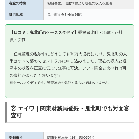
審査の特徴
独自審査。信用情報より現在の収入を重視
対応地域
鬼北町を含む全国対応
【口コミ：鬼北町のケーススタディ】
愛媛鬼北町・36歳・正社
員・女性
「任意整理の返済中にどうしても10万円必要になり、鬼北町の大
手はすべて落ちてセントラルに申し込みました。現在の収入と返
済中の状況を正直に伝えて無事に可決。ソフト闇金と比べれば月
の負担がまったく違います」
※ケーススタディです。審査通過を保証するものではありません
② エイワ｜関東財務局登録・鬼北町でも対面審
査可
登録番号
関東財務局長（14）第00154号