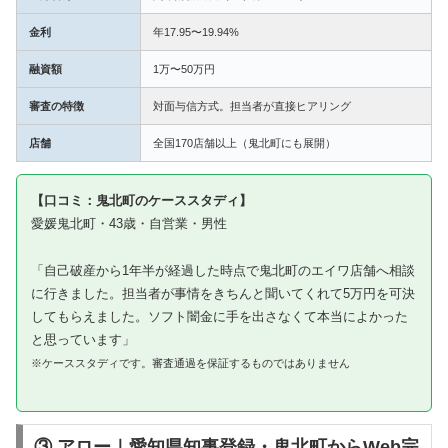
金利
年17.95〜19.94%
融資額
1万〜50万円
審査の特徴
対面与信方式。担当者が直接ヒアリング
店舗
全国170店舗以上（鬼北町にも展開）
【口コミ：鬼北町のケーススタディ】
愛媛鬼北町・43歳・自営業・男性
「自己破産から1年半が経過した時点で鬼北町のエイワ店舗へ相談
に行きました。担当者が事情をきちんと聞いてくれて5万円を可決
してもらえました。ソフト闇金に手を出さなくて本当によかった
と思っています」
※ケーススタディです。審査通過を保証するものではありません
③ アロー｜愛知県知事登録・鬼北町からWeb完