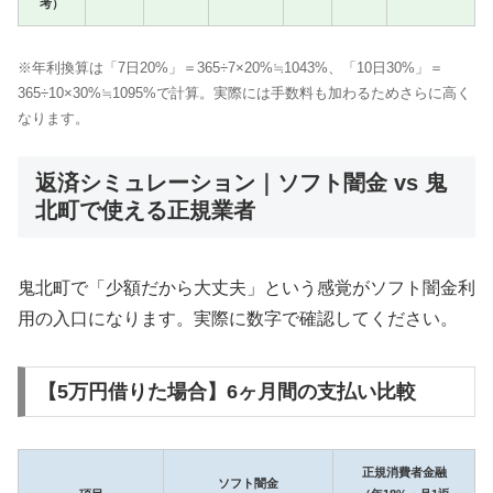
考）
※年利換算は「7日20%」＝365÷7×20%≒1043%、「10日30%」＝
365÷10×30%≒1095%で計算。実際には手数料も加わるためさらに高く
なります。
返済シミュレーション｜ソフト闇金 vs 鬼
北町で使える正規業者
鬼北町で「少額だから大丈夫」という感覚がソフト闇金利
用の入口になります。実際に数字で確認してください。
【5万円借りた場合】6ヶ月間の支払い比較
正規消費者金融
ソフト闇金