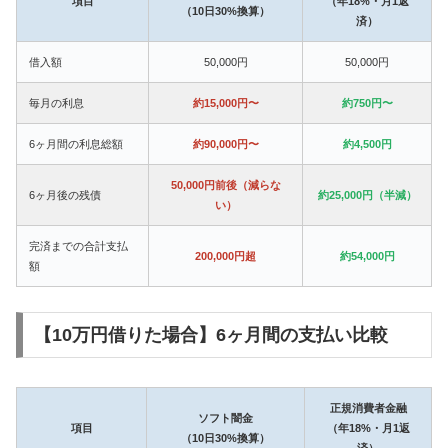
項目
（年18%・月1返
（10日30%換算）
済）
借入額
50,000円
50,000円
毎月の利息
約15,000円〜
約750円〜
6ヶ月間の利息総額
約90,000円〜
約4,500円
50,000円前後（減らな
6ヶ月後の残債
約25,000円（半減）
い）
完済までの合計支払
200,000円超
約54,000円
額
【10万円借りた場合】6ヶ月間の支払い比較
正規消費者金融
ソフト闇金
項目
（年18%・月1返
（10日30%換算）
済）