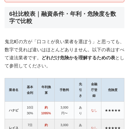
6社比較表｜融資条件・年利・危険度を数
字で比較
鬼北町の方が「口コミが良い業者を選ぼう」と思っても、
数字で見れば違いはほとんどありません。以下の表はすべ
て違法業者です。
どれだけ危険かを理解するための表
とし
て参照してください。
先
金融
基本
年利換
業者名
手数料
引
庁登
危険度
金利
算
き
録
10日
約
3,000
あ
ハナビ
なし
★★★★★
30%
1095%
円〜
り
7日
約
3,000
あ
レイス
なし
★★★★★