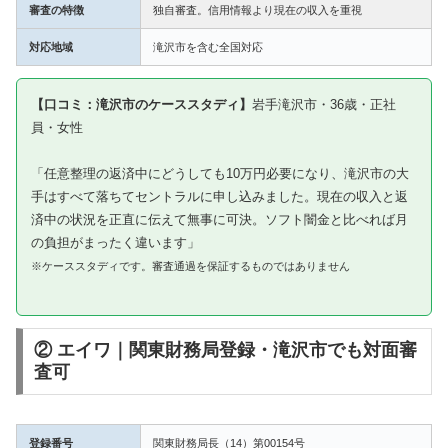
審査の特徴
独自審査。信用情報より現在の収入を重視
対応地域
滝沢市を含む全国対応
【口コミ：滝沢市のケーススタディ】
岩手滝沢市・36歳・正社
員・女性
「任意整理の返済中にどうしても10万円必要になり、滝沢市の大
手はすべて落ちてセントラルに申し込みました。現在の収入と返
済中の状況を正直に伝えて無事に可決。ソフト闇金と比べれば月
の負担がまったく違います」
※ケーススタディです。審査通過を保証するものではありません
② エイワ｜関東財務局登録・滝沢市でも対面審
査可
登録番号
関東財務局長（14）第00154号