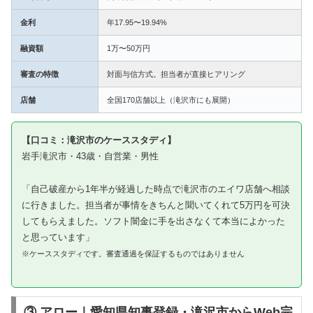
金利
年17.95〜19.94%
融資額
1万〜50万円
審査の特徴
対面与信方式。担当者が直接ヒアリング
店舗
全国170店舗以上（滝沢市にも展開）
【口コミ：滝沢市のケーススタディ】
岩手滝沢市・43歳・自営業・男性
「自己破産から1年半が経過した時点で滝沢市のエイワ店舗へ相談
に行きました。担当者が事情をきちんと聞いてくれて5万円を可決
してもらえました。ソフト闇金に手を出さなくて本当によかった
と思っています」
※ケーススタディです。審査通過を保証するものではありません
③ アロー｜愛知県知事登録・滝沢市からWeb完