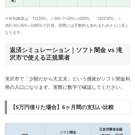
考）
※年利換算は「7日20%」＝365÷7×20%≒1043%、「10日30%」＝
365÷10×30%≒1095%で計算。実際には手数料も加わるためさらに高く
なります。
返済シミュレーション｜ソフト闇金 vs 滝
沢市で使える正規業者
滝沢市で「少額だから大丈夫」という感覚がソフト闇金利
用の入口になります。実際に数字で確認してください。
【5万円借りた場合】6ヶ月間の支払い比較
正規消費者金融
ソフト闇金