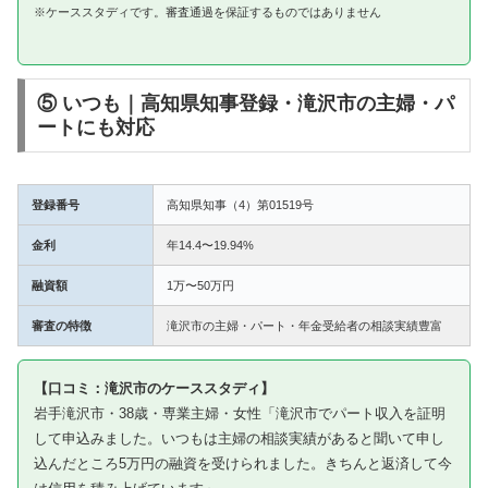
※ケーススタディです。審査通過を保証するものではありません
⑤ いつも｜高知県知事登録・滝沢市の主婦・パ
ートにも対応
登録番号
高知県知事（4）第01519号
金利
年14.4〜19.94%
融資額
1万〜50万円
審査の特徴
滝沢市の主婦・パート・年金受給者の相談実績豊富
【口コミ：滝沢市のケーススタディ】
岩手滝沢市・38歳・専業主婦・女性「滝沢市でパート収入を証明
して申込みました。いつもは主婦の相談実績があると聞いて申し
込んだところ5万円の融資を受けられました。きちんと返済して今