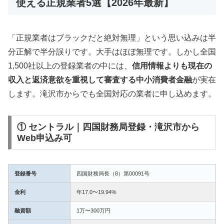
使える正規業者5選【2026年最新】
「正規業者はブラックだと絶対無理」という思い込みは半
分正解で半分誤りです。大手はほぼ無理です。しかし全国
1,500社以上の登録業者の中には、
信用情報よりも現在の
収入と返済意欲を重視して審査する中小消費者金融
が実在
します。滝沢市からでも全国対応の業者に申し込めます。
① セントラル｜四国財務局登録・滝沢市から
Web申込み可
登録番号
四国財務局長（8）第00091号
金利
年17.0〜19.94%
融資額
1万〜300万円