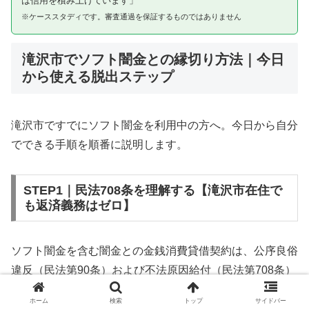
は信用を積み上げています」
※ケーススタディです。審査通過を保証するものではありません
滝沢市でソフト闇金との縁切り方法｜今日
から使える脱出ステップ
滝沢市ですでにソフト闇金を利用中の方へ。今日から自分
でできる手順を順番に説明します。
STEP1｜民法708条を理解する【滝沢市在住で
も返済義務はゼロ】
ソフト闇金を含む闇金との金銭消費貸借契約は、公序良俗
違反（民法第90条）および不法原因給付（民法第708条）
に該当するため、法的には無効です。滝沢市在住であって
ホーム
検索
トップ
サイドバー
も同様です。