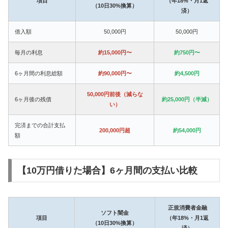
項目
（年18%・月1返
（10日30%換算）
済）
借入額
50,000円
50,000円
毎月の利息
約15,000円〜
約750円〜
6ヶ月間の利息総額
約90,000円〜
約4,500円
50,000円前後（減らな
6ヶ月後の残債
約25,000円（半減）
い）
完済までの合計支払
200,000円超
約54,000円
額
【10万円借りた場合】6ヶ月間の支払い比較
正規消費者金融
ソフト闇金
項目
（年18%・月1返
（10日30%換算）
済）