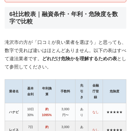
6社比較表｜融資条件・年利・危険度を数
字で比較
滝沢市の方が「口コミが良い業者を選ぼう」と思っても、
数字で見れば違いはほとんどありません。以下の表はすべ
て違法業者です。
どれだけ危険かを理解するための表
とし
て参照してください。
先
金融
基本
年利換
業者名
手数料
引
庁登
危険度
金利
算
き
録
10日
約
3,000
あ
ハナビ
なし
★★★★★
30%
1095%
円〜
り
7日
約
3,000
あ
レイス
なし
★★★★★