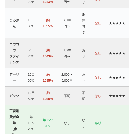
20%
1043%
円〜
り
条
まるき
10日
約
3,000
件
なし
★★★★★
ん
30%
1095%
円〜
付
き
コウコ
ウ
7日
約
3,000
あ
なし
★★★★★
ファイ
20%
1043%
円〜
り
ナンス
アーリ
10日
約
2,000〜
あ
なし
★★★★★
ー
30%
1095%
3,000円
り
10日
約
不
ガッツ
不明
なし
★★★★★
30%
1095%
明
正規消
費者金
年
年15〜
な
融
15〜
なし
あり
—
20%
し
（参
20%