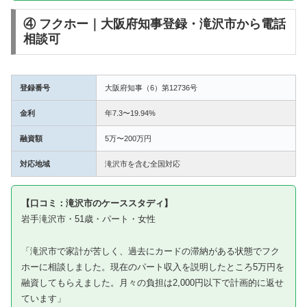
④ フクホー｜大阪府知事登録・滝沢市から電話
相談可
登録番号
大阪府知事（6）第12736号
金利
年7.3〜19.94%
融資額
5万〜200万円
対応地域
滝沢市を含む全国対応
【口コミ：滝沢市のケーススタディ】
岩手滝沢市・51歳・パート・女性
「滝沢市で家計が苦しく、過去にカードの滞納がある状態でフク
ホーに相談しました。現在のパート収入を説明したところ5万円を
融資してもらえました。月々の負担は2,000円以下で計画的に返せ
ています」