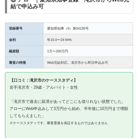
結で申込み可
登録番号
愛知県知事（6）第04195号
金利
年15.0〜19.94%
融資額
1万〜200万円
審査の特徴
Web完結対応。滝沢市から即日申込み可
【口コミ：滝沢市のケーススタディ】
岩手滝沢市・29歳・アルバイト・女性
「滝沢市で過去に延滞があってどこにも借りれない状態でした。
アローにWeb申込みして3万円から始め、半年後に10万円まで増額
してもらえました」
※ケーススタディです。審査通過を保証するものではありません