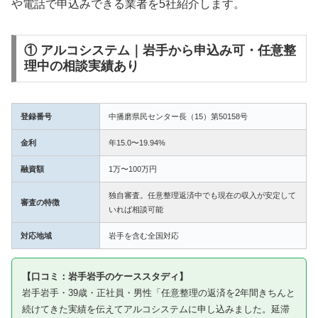
や電話で申込みできる業者を5社紹介します。
① アルコシステム｜岩手から申込み可・任意整
理中の相談実績あり
登録番号
中播磨県民センター長（15）第50158号
金利
年15.0〜19.94%
融資額
1万〜100万円
独自審査。任意整理返済中でも現在の収入が安定して
審査の特徴
いれば相談可能
対応地域
岩手を含む全国対応
【口コミ：岩手岩手のケーススタディ】
岩手岩手・39歳・正社員・男性「任意整理の返済を2年間きちんと
続けてきた実績を伝えてアルコシステムに申し込みました。延滞