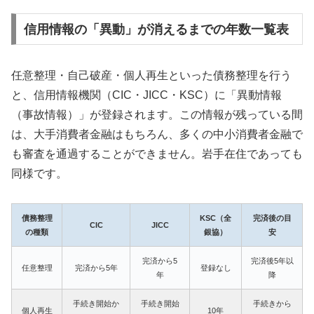
信用情報の「異動」が消えるまでの年数一覧表
任意整理・自己破産・個人再生といった債務整理を行う
と、信用情報機関（CIC・JICC・KSC）に「異動情報
（事故情報）」が登録されます。この情報が残っている間
は、大手消費者金融はもちろん、多くの中小消費者金融で
も審査を通過することができません。岩手在住であっても
同様です。
債務整理
KSC（全
完済後の目
CIC
JICC
の種類
銀協）
安
完済から5
完済後5年以
任意整理
完済から5年
登録なし
年
降
手続き開始か
手続き開始
手続きから
個人再生
10年