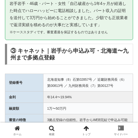
岩手岩手・46歳・パート・女性「自己破産から1年4ヶ月が経過し
た時点でハローハッピーに電話相談しました。パート収入の証明
を送付して3万円から始めることができました。少額でも正規業者
で返済実績を積めるのが大事だと実感しています」
※ケーススタディです。審査通過を保証するものではありません
③ キャネット｜岩手から申込み可・北海道〜九
州まで多拠点登録
北海道知事（8）石第02857号 ／ 近畿財務局長（6）
登録番号
第00813号 ／ 九州財務局長（7）第00127号
金利
年14.4〜19.94%
融資額
1万〜50万円
審査の特徴
3拠点登録の信頼性。岩手からWEB完結で申込み可能
ホーム
検索
トップ
サイドバー
【口コミ：岩手岩手のケーススタディ】