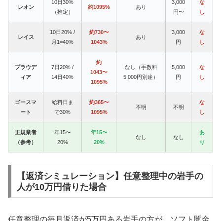
10日30%
3,000
な
レオン
約1095%
あり
（推定）
円〜
し
10日20% /
約730〜
3,000
な
レイス
あり
月1=40%
1043%
円
し
約
プラウデ
7日20% /
なし（手数料
5,000
な
1043〜
ィア
14日40%
5,000円別途）
円
し
1095%
ゴースマ
給料日ま
約365〜
な
不明
不明
ート
で30%
1095%
し
正規業者
年15〜
年15〜
あ
なし
なし
（参考）
20%
20%
り
【返済シミュレーション】任意整理中の岩手の
人が10万円借りた場合
任意整理の毎月返済が5万円ある岩手の方が、ソフト闇金