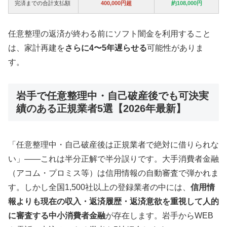
完済までの合計支払額
400,000円超
約108,000円
任意整理の返済が終わる前にソフト闇金を利用すること
は、家計再建を
さらに4〜5年遅らせる
可能性がありま
す。
岩手で任意整理中・自己破産後でも可決実
績のある正規業者5選【2026年最新】
「任意整理中・自己破産後は正規業者で絶対に借りられな
い」——これは半分正解で半分誤りです。大手消費者金融
（アコム・プロミス等）は信用情報の自動審査で弾かれま
す。しかし全国1,500社以上の登録業者の中には、
信用情
報よりも現在の収入・返済履歴・返済意欲を重視して人的
に審査する中小消費者金融
が存在します。岩手からWEB