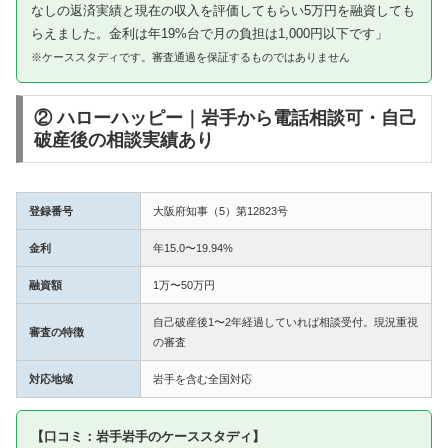
なしの返済実績と現在の収入を評価してもらい5万円を融資しても
らえました。金利は年19%台で月の負担は1,000円以下です」
※ケーススタディです。審査通過を保証するものではありません
② ハローハッピー｜岩手から電話相談可・自己
破産後の相談実績あり
登録番号
大阪府知事（5）第12823号
金利
年15.0〜19.94%
融資額
1万〜50万円
自己破産後1〜2年経過していれば相談受付。現況重視
審査の特徴
の審査
対応地域
岩手を含む全国対応
【口コミ：岩手岩手のケーススタディ】