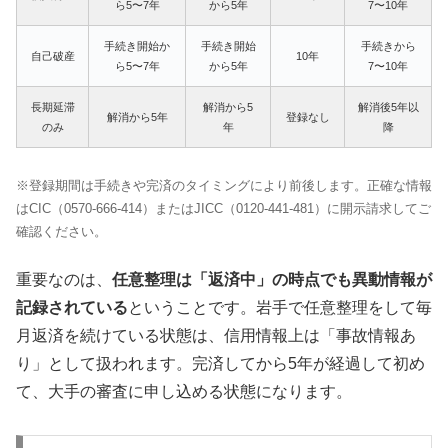
ら5〜7年
から5年
7〜10年
手続き開始か
手続き開始
手続きから
自己破産
10年
ら5〜7年
から5年
7〜10年
長期延滞
解消から5
解消後5年以
解消から5年
登録なし
のみ
年
降
※登録期間は手続きや完済のタイミングにより前後します。正確な情報
はCIC（0570-666-414）またはJICC（0120-441-481）に開示請求してご
確認ください。
重要なのは、
任意整理は「返済中」の時点でも異動情報が
記録されている
ということです。岩手で任意整理をして毎
月返済を続けている状態は、信用情報上は「事故情報あ
り」として扱われます。完済してから5年が経過して初め
て、大手の審査に申し込める状態になります。