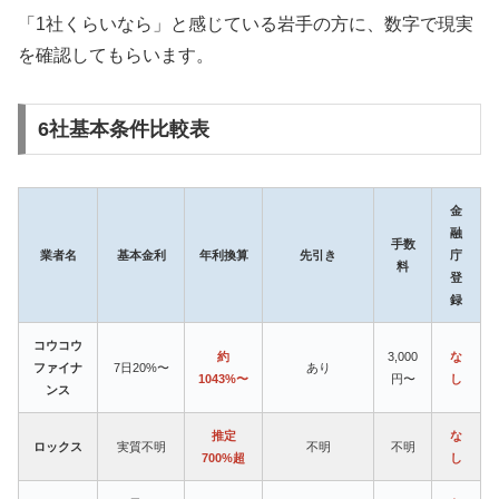
「1社くらいなら」と感じている岩手の方に、数字で現実
を確認してもらいます。
6社基本条件比較表
金
融
手数
業者名
基本金利
年利換算
先引き
庁
料
登
録
コウコウ
約
3,000
な
ファイナ
7日20%〜
あり
1043%〜
円〜
し
ンス
推定
な
ロックス
実質不明
不明
不明
700%超
し