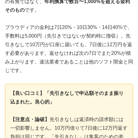
の有無ではなく、
年利換算で数百〜1,000%を超える金利
そのもの
です。
プラウディアの金利は7日20%・10日30%・14日40%で、
手数料は5,000円（先引きではないが契約時に徴収）。先
引きなしで10万円が口座に届いても、7日後に12万円を返
す必要があります。返せなければ次の7日でまた20%が積
み上がります。違法業者であることは他のソフト闇金と同
じです。
【良い口コミ】「先引きなしで申込額そのまま振り
込まれた。良心的」
【注意点・論破】
先引きなしは返済時の請求額には
一切影響しません。10万円借りて7日後に12万円返す
負担は同じです。「先引きなし」は集客のための差