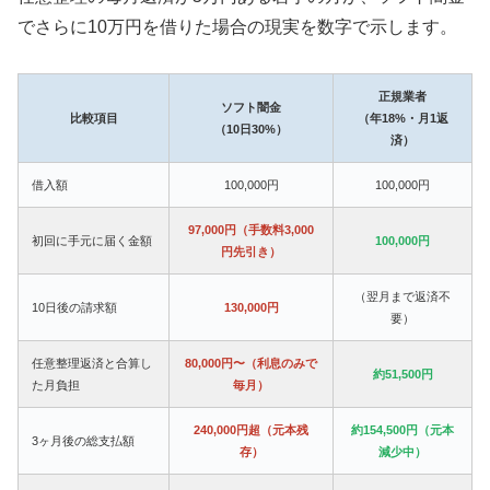
でさらに10万円を借りた場合の現実を数字で示します。
正規業者
ソフト闇金
比較項目
（年18%・月1返
（10日30%）
済）
借入額
100,000円
100,000円
97,000円（手数料3,000
初回に手元に届く金額
100,000円
円先引き）
（翌月まで返済不
10日後の請求額
130,000円
要）
任意整理返済と合算し
80,000円〜（利息のみで
約51,500円
た月負担
毎月）
240,000円超（元本残
約154,500円（元本
3ヶ月後の総支払額
存）
減少中）