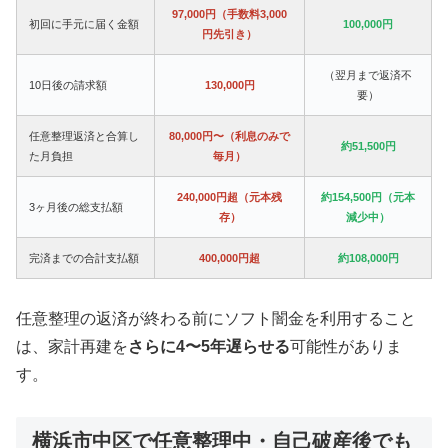
97,000円（手数料3,000
初回に手元に届く金額
100,000円
円先引き）
（翌月まで返済不
10日後の請求額
130,000円
要）
任意整理返済と合算し
80,000円〜（利息のみで
約51,500円
た月負担
毎月）
240,000円超（元本残
約154,500円（元本
3ヶ月後の総支払額
存）
減少中）
完済までの合計支払額
400,000円超
約108,000円
任意整理の返済が終わる前にソフト闇金を利用すること
は、家計再建を
さらに4〜5年遅らせる
可能性がありま
す。
横浜市中区で任意整理中・自己破産後でも