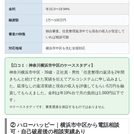
金利
年15.0〜19.94%
融資額
1万〜100万円
独自審査。任意整理返済中でも現在の収入が安定して
審査の特徴
いれば相談可能
対応地域
横浜市中区を含む全国対応
【口コミ：神奈川横浜市中区のケーススタディ】
神奈川横浜市中区・39歳・正社員・男性「任意整理の返済を2年間
きちんと続けてきた実績を伝えてアルコシステムに申し込みまし
た。延滞なしの返済実績と現在の収入を評価してもらい5万円を融
資してもらえました。金利は年19%台で月の負担は1,000円以下で
す」
※ケーススタディです。審査通過を保証するものではありません
② ハローハッピー｜横浜市中区から電話相談
可・自己破産後の相談実績あり