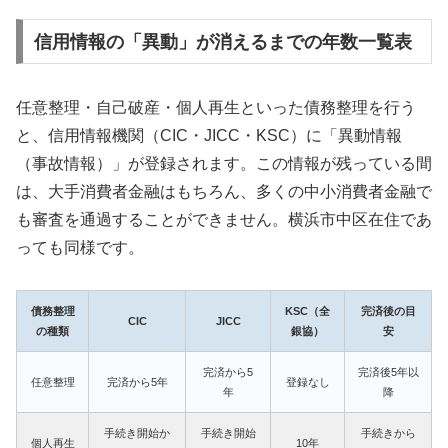
信用情報の「異動」が消えるまでの年数一覧表
任意整理・自己破産・個人再生といった債務整理を行う
と、信用情報機関（CIC・JICC・KSC）に「異動情報
（事故情報）」が登録されます。この情報が残っている間
は、大手消費者金融はもちろん、多くの中小消費者金融で
も審査を通過することができません。横浜市中区在住であ
っても同様です。
債務整理
KSC（全
完済後の目
CIC
JICC
の種類
銀協）
安
完済から5
完済後5年以
任意整理
完済から5年
登録なし
年
降
手続き開始か
手続き開始
手続きから
個人再生
10年