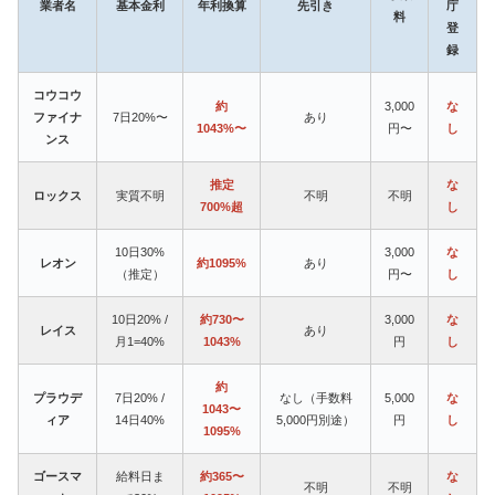
業者名
基本金利
年利換算
先引き
庁
料
登
録
コウコウ
約
3,000
な
ファイナ
7日20%〜
あり
1043%〜
円〜
し
ンス
推定
な
ロックス
実質不明
不明
不明
700%超
し
10日30%
3,000
な
レオン
約1095%
あり
（推定）
円〜
し
10日20% /
約730〜
3,000
な
レイス
あり
月1=40%
1043%
円
し
約
プラウデ
7日20% /
なし（手数料
5,000
な
1043〜
ィア
14日40%
5,000円別途）
円
し
1095%
ゴースマ
給料日ま
約365〜
な
不明
不明