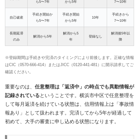
ら5〜7年
から5年
7〜10年
手続き開始か
手続き開始
手続きから
自己破産
10年
ら5〜7年
から5年
7〜10年
長期延滞
解消から5
解消後5年以
解消から5年
登録なし
のみ
年
降
※登録期間は手続きや完済のタイミングにより前後します。正確な情報
はCIC（0570-666-414）またはJICC（0120-441-481）に開示請求してご
確認ください。
重要なのは、
任意整理は「返済中」の時点でも異動情報が
記録されている
ということです。横浜市中区で任意整理を
して毎月返済を続けている状態は、信用情報上は「事故情
報あり」として扱われます。完済してから5年が経過して
初めて、大手の審査に申し込める状態になります。