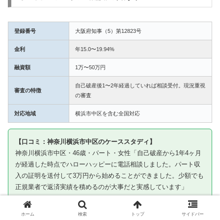
登録番号
大阪府知事（5）第12823号
金利
年15.0〜19.94%
融資額
1万〜50万円
自己破産後1〜2年経過していれば相談受付。現況重視
審査の特徴
の審査
対応地域
横浜市中区を含む全国対応
【口コミ：神奈川横浜市中区のケーススタディ】
神奈川横浜市中区・46歳・パート・女性「自己破産から1年4ヶ月
が経過した時点でハローハッピーに電話相談しました。パート収
入の証明を送付して3万円から始めることができました。少額でも
正規業者で返済実績を積めるのが大事だと実感しています」
※ケーススタディです。審査通過を保証するものではありません
ホーム
検索
トップ
サイドバー