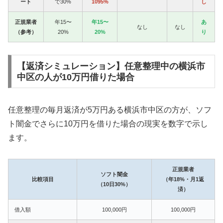
ート
で30%
1095%
し
正規業者
年15〜
年15〜
あ
なし
なし
（参考）
20%
20%
り
【返済シミュレーション】任意整理中の横浜市
中区の人が10万円借りた場合
任意整理の毎月返済が5万円ある横浜市中区の方が、ソフ
ト闇金でさらに10万円を借りた場合の現実を数字で示し
ます。
正規業者
ソフト闇金
比較項目
（年18%・月1返
（10日30%）
済）
借入額
100,000円
100,000円