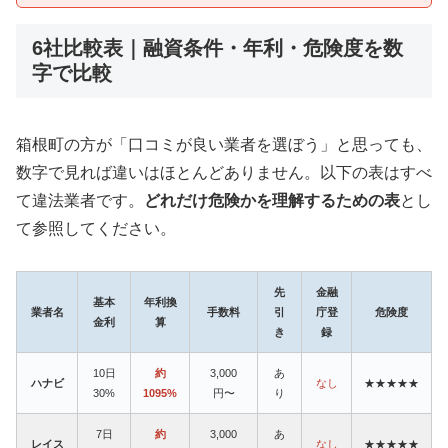
6社比較表｜融資条件・年利・危険度を数
字で比較
箱根町の方が「口コミが良い業者を選ぼう」と思っても、
数字で見れば違いはほとんどありません。以下の表はすべ
て違法業者です。
どれだけ危険かを理解するための表
とし
て参照してください。
先
金融
基本
年利換
業者名
手数料
引
庁登
危険度
金利
算
き
録
10日
約
3,000
あ
ハナビ
なし
★★★★★
30%
1095%
円〜
り
7日
約
3,000
あ
レイス
なし
★★★★★