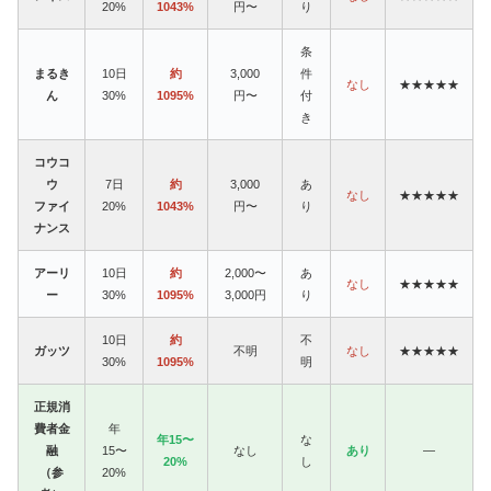
20%
1043%
円〜
り
条
まるき
10日
約
3,000
件
なし
★★★★★
ん
30%
1095%
円〜
付
き
コウコ
ウ
7日
約
3,000
あ
なし
★★★★★
ファイ
20%
1043%
円〜
り
ナンス
アーリ
10日
約
2,000〜
あ
なし
★★★★★
ー
30%
1095%
3,000円
り
10日
約
不
ガッツ
不明
なし
★★★★★
30%
1095%
明
正規消
費者金
年
年15〜
な
融
15〜
なし
あり
—
20%
し
（参
20%