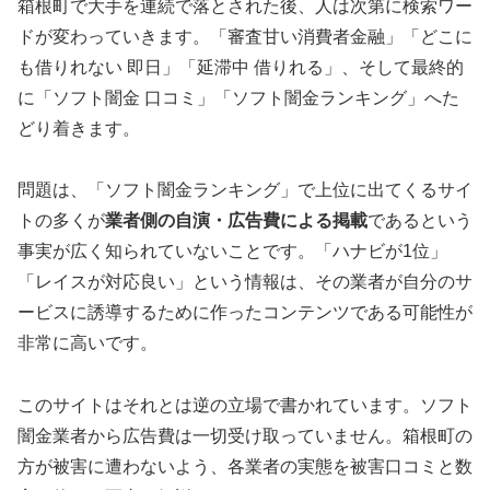
箱根町で大手を連続で落とされた後、人は次第に検索ワー
ドが変わっていきます。「審査甘い消費者金融」「どこに
も借りれない 即日」「延滞中 借りれる」、そして最終的
に「ソフト闇金 口コミ」「ソフト闇金ランキング」へた
どり着きます。
問題は、「ソフト闇金ランキング」で上位に出てくるサイ
トの多くが
業者側の自演・広告費による掲載
であるという
事実が広く知られていないことです。「ハナビが1位」
「レイスが対応良い」という情報は、その業者が自分のサ
ービスに誘導するために作ったコンテンツである可能性が
非常に高いです。
このサイトはそれとは逆の立場で書かれています。ソフト
闇金業者から広告費は一切受け取っていません。箱根町の
方が被害に遭わないよう、各業者の実態を被害口コミと数