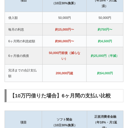
項目
（年18%・月1返
（10日30%換算）
済）
借入額
50,000円
50,000円
毎月の利息
約15,000円〜
約750円〜
6ヶ月間の利息総額
約90,000円〜
約4,500円
50,000円前後（減らな
6ヶ月後の残債
約25,000円（半減）
い）
完済までの合計支払
200,000円超
約54,000円
額
【10万円借りた場合】6ヶ月間の支払い比較
正規消費者金融
ソフト闇金
項目
（年18%・月1返
（10日30%換算）
済）