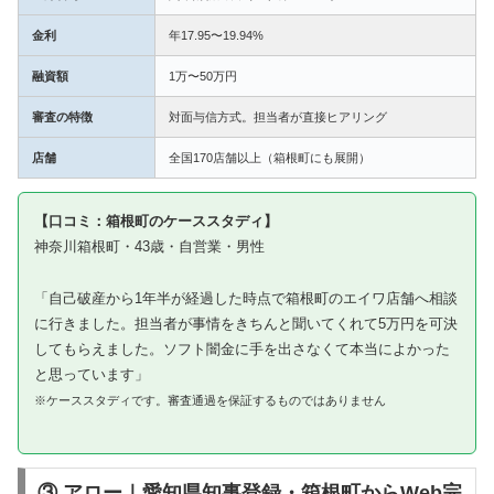
金利
年17.95〜19.94%
融資額
1万〜50万円
審査の特徴
対面与信方式。担当者が直接ヒアリング
店舗
全国170店舗以上（箱根町にも展開）
【口コミ：箱根町のケーススタディ】
神奈川箱根町・43歳・自営業・男性
「自己破産から1年半が経過した時点で箱根町のエイワ店舗へ相談
に行きました。担当者が事情をきちんと聞いてくれて5万円を可決
してもらえました。ソフト闇金に手を出さなくて本当によかった
と思っています」
※ケーススタディです。審査通過を保証するものではありません
③ アロー｜愛知県知事登録・箱根町からWeb完