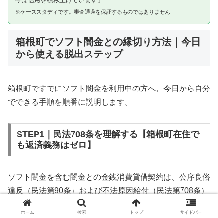
今は信用を積み上げています」
※ケーススタディです。審査通過を保証するものではありません
箱根町でソフト闇金との縁切り方法｜今日
から使える脱出ステップ
箱根町ですでにソフト闇金を利用中の方へ。今日から自分
でできる手順を順番に説明します。
STEP1｜民法708条を理解する【箱根町在住で
も返済義務はゼロ】
ソフト闇金を含む闇金との金銭消費貸借契約は、公序良俗
違反（民法第90条）および不法原因給付（民法第708条）
に該当するため、法的には無効です。箱根町在住であって
ホーム
検索
トップ
サイドバー
も同様です。