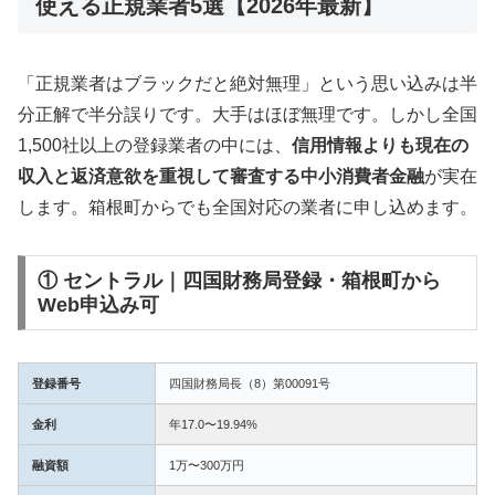
使える正規業者5選【2026年最新】
「正規業者はブラックだと絶対無理」という思い込みは半
分正解で半分誤りです。大手はほぼ無理です。しかし全国
1,500社以上の登録業者の中には、
信用情報よりも現在の
収入と返済意欲を重視して審査する中小消費者金融
が実在
します。箱根町からでも全国対応の業者に申し込めます。
① セントラル｜四国財務局登録・箱根町から
Web申込み可
登録番号
四国財務局長（8）第00091号
金利
年17.0〜19.94%
融資額
1万〜300万円