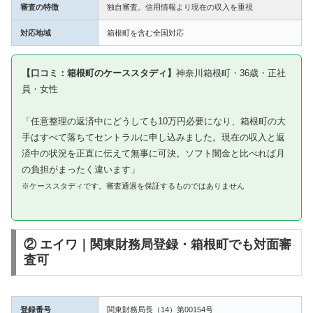
審査の特徴
独自審査。信用情報より現在の収入を重視
対応地域
箱根町を含む全国対応
【口コミ：箱根町のケーススタディ】
神奈川箱根町・36歳・正社
員・女性
「任意整理の返済中にどうしても10万円必要になり、箱根町の大
手はすべて落ちてセントラルに申し込みました。現在の収入と返
済中の状況を正直に伝えて無事に可決。ソフト闇金と比べれば月
の負担がまったく違います」
※ケーススタディです。審査通過を保証するものではありません
② エイワ｜関東財務局登録・箱根町でも対面審
査可
登録番号
関東財務局長（14）第00154号