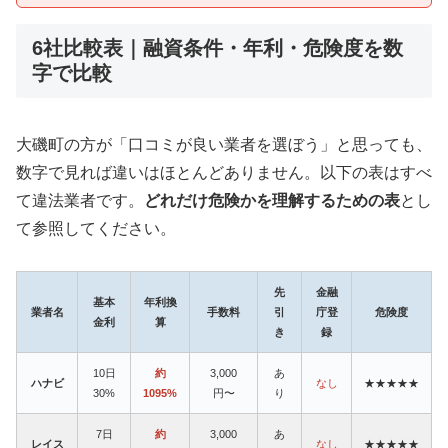
6社比較表｜融資条件・年利・危険度を数
字で比較
大磯町の方が「口コミが良い業者を選ぼう」と思っても、
数字で見れば違いはほとんどありません。以下の表はすべ
て違法業者です。
どれだけ危険かを理解するための表
とし
て参照してください。
先
金融
基本
年利換
業者名
手数料
引
庁登
危険度
金利
算
き
録
10日
約
3,000
あ
ハナビ
なし
★★★★★
30%
1095%
円〜
り
7日
約
3,000
あ
レイス
なし
★★★★★