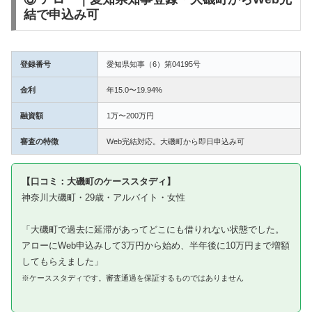
結で申込み可
登録番号
愛知県知事（6）第04195号
金利
年15.0〜19.94%
融資額
1万〜200万円
審査の特徴
Web完結対応。大磯町から即日申込み可
【口コミ：大磯町のケーススタディ】
神奈川大磯町・29歳・アルバイト・女性
「大磯町で過去に延滞があってどこにも借りれない状態でした。
アローにWeb申込みして3万円から始め、半年後に10万円まで増額
してもらえました」
※ケーススタディです。審査通過を保証するものではありません