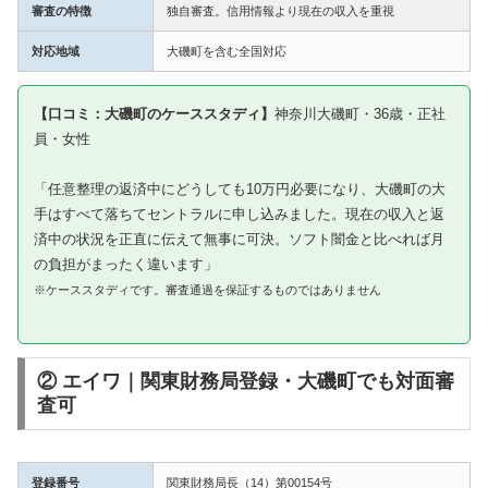
審査の特徴
独自審査。信用情報より現在の収入を重視
対応地域
大磯町を含む全国対応
【口コミ：大磯町のケーススタディ】
神奈川大磯町・36歳・正社
員・女性
「任意整理の返済中にどうしても10万円必要になり、大磯町の大
手はすべて落ちてセントラルに申し込みました。現在の収入と返
済中の状況を正直に伝えて無事に可決。ソフト闇金と比べれば月
の負担がまったく違います」
※ケーススタディです。審査通過を保証するものではありません
② エイワ｜関東財務局登録・大磯町でも対面審
査可
登録番号
関東財務局長（14）第00154号