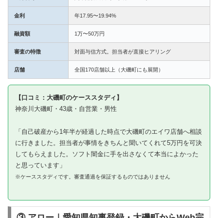
金利
年17.95〜19.94%
融資額
1万〜50万円
審査の特徴
対面与信方式。担当者が直接ヒアリング
店舗
全国170店舗以上（大磯町にも展開）
【口コミ：大磯町のケーススタディ】
神奈川大磯町・43歳・自営業・男性
「自己破産から1年半が経過した時点で大磯町のエイワ店舗へ相談
に行きました。担当者が事情をきちんと聞いてくれて5万円を可決
してもらえました。ソフト闇金に手を出さなくて本当によかった
と思っています」
※ケーススタディです。審査通過を保証するものではありません
③ アロー｜愛知県知事登録・大磯町からWeb完