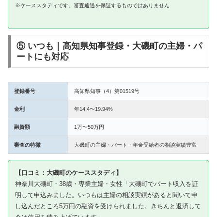
※ケーススタディです。審査通過を保証するものではありません
⑤ いつも｜高知県知事登録・大磯町の主婦・パ
ートにも対応
登録番号
高知県知事（4）第01519号
金利
年14.4〜19.94%
融資額
1万〜50万円
審査の特徴
大磯町の主婦・パート・年金受給者の相談実績豊富
【口コミ：大磯町のケーススタディ】
神奈川大磯町・38歳・専業主婦・女性「大磯町でパート収入を証
明して申込みました。いつもは主婦の相談実績があると聞いて申
し込んだところ5万円の融資を受けられました。きちんと返済して