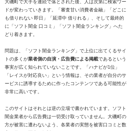
大磯町で大手を連続で落とされた後、人は次第に検索ワー
ドが変わっていきます。「審査甘い消費者金融」「どこに
も借りれない 即日」「延滞中 借りれる」、そして最終的
に「ソフト闇金 口コミ」「ソフト闇金ランキング」へた
どり着きます。
問題は、「ソフト闇金ランキング」で上位に出てくるサイ
トの多くが
業者側の自演・広告費による掲載
であるという
事実が広く知られていないことです。「ハナビが1位」
「レイスが対応良い」という情報は、その業者が自分のサ
ービスに誘導するために作ったコンテンツである可能性が
非常に高いです。
このサイトはそれとは逆の立場で書かれています。ソフト
闇金業者から広告費は一切受け取っていません。大磯町の
方が被害に遭わないよう、各業者の実態を被害口コミと数