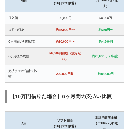
項目
（年18%・月1返
（10日30%換算）
済）
借入額
50,000円
50,000円
毎月の利息
約15,000円〜
約750円〜
6ヶ月間の利息総額
約90,000円〜
約4,500円
50,000円前後（減らな
6ヶ月後の残債
約25,000円（半減）
い）
完済までの合計支払
200,000円超
約54,000円
額
【10万円借りた場合】6ヶ月間の支払い比較
正規消費者金融
ソフト闇金
項目
（年18%・月1返
（10日30%換算）
済）