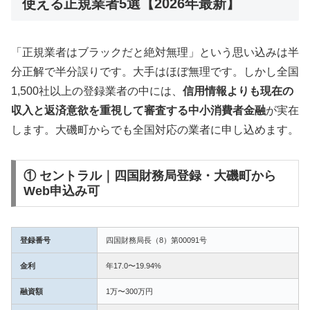
使える正規業者5選【2026年最新】
「正規業者はブラックだと絶対無理」という思い込みは半
分正解で半分誤りです。大手はほぼ無理です。しかし全国
1,500社以上の登録業者の中には、
信用情報よりも現在の
収入と返済意欲を重視して審査する中小消費者金融
が実在
します。大磯町からでも全国対応の業者に申し込めます。
① セントラル｜四国財務局登録・大磯町から
Web申込み可
登録番号
四国財務局長（8）第00091号
金利
年17.0〜19.94%
融資額
1万〜300万円