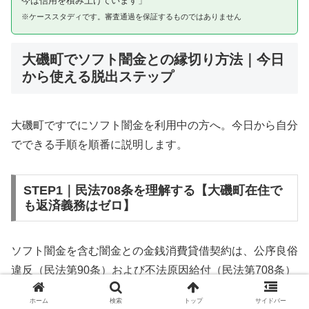
今は信用を積み上げています」
※ケーススタディです。審査通過を保証するものではありません
大磯町でソフト闇金との縁切り方法｜今日
から使える脱出ステップ
大磯町ですでにソフト闇金を利用中の方へ。今日から自分
でできる手順を順番に説明します。
STEP1｜民法708条を理解する【大磯町在住で
も返済義務はゼロ】
ソフト闇金を含む闇金との金銭消費貸借契約は、公序良俗
違反（民法第90条）および不法原因給付（民法第708条）
に該当するため、法的には無効です。大磯町在住であって
ホーム
検索
トップ
サイドバー
も同様です。