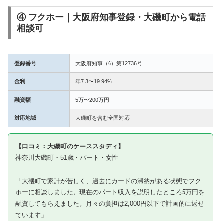
④ フクホー｜大阪府知事登録・大磯町から電話
相談可
登録番号
大阪府知事（6）第12736号
金利
年7.3〜19.94%
融資額
5万〜200万円
対応地域
大磯町を含む全国対応
【口コミ：大磯町のケーススタディ】
神奈川大磯町・51歳・パート・女性
「大磯町で家計が苦しく、過去にカードの滞納がある状態でフク
ホーに相談しました。現在のパート収入を説明したところ5万円を
融資してもらえました。月々の負担は2,000円以下で計画的に返せ
ています」