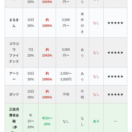
20%
1043%
円〜
り
条
まるき
10日
約
3,000
件
なし
★★★★★
ん
30%
1095%
円〜
付
き
コウコ
ウ
7日
約
3,000
あ
なし
★★★★★
ファイ
20%
1043%
円〜
り
ナンス
アーリ
10日
約
2,000〜
あ
なし
★★★★★
ー
30%
1095%
3,000円
り
10日
約
不
ガッツ
不明
なし
★★★★★
30%
1095%
明
正規消
費者金
年
年15〜
な
融
15〜
なし
あり
—
20%
し
（参
20%