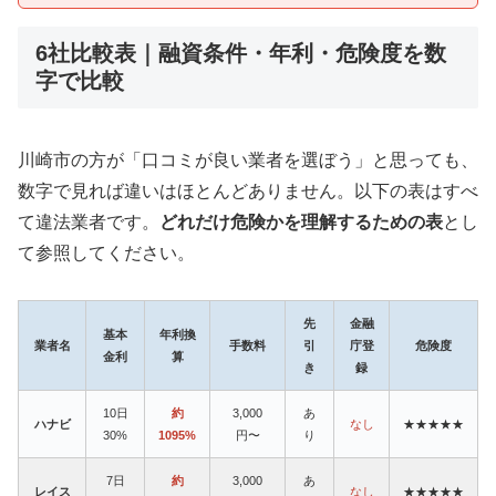
6社比較表｜融資条件・年利・危険度を数
字で比較
川崎市の方が「口コミが良い業者を選ぼう」と思っても、
数字で見れば違いはほとんどありません。以下の表はすべ
て違法業者です。
どれだけ危険かを理解するための表
とし
て参照してください。
先
金融
基本
年利換
業者名
手数料
引
庁登
危険度
金利
算
き
録
10日
約
3,000
あ
ハナビ
なし
★★★★★
30%
1095%
円〜
り
7日
約
3,000
あ
レイス
なし
★★★★★