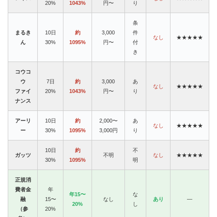
20%
1043%
円〜
り
条
まるき
10日
約
3,000
件
なし
★★★★★
ん
30%
1095%
円〜
付
き
コウコ
ウ
7日
約
3,000
あ
なし
★★★★★
ファイ
20%
1043%
円〜
り
ナンス
アーリ
10日
約
2,000〜
あ
なし
★★★★★
ー
30%
1095%
3,000円
り
10日
約
不
ガッツ
不明
なし
★★★★★
30%
1095%
明
正規消
費者金
年
年15〜
な
融
15〜
なし
あり
—
20%
し
（参
20%