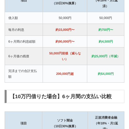
項目
（年18%・月1返
（10日30%換算）
済）
借入額
50,000円
50,000円
毎月の利息
約15,000円〜
約750円〜
6ヶ月間の利息総額
約90,000円〜
約4,500円
50,000円前後（減らな
6ヶ月後の残債
約25,000円（半減）
い）
完済までの合計支払
200,000円超
約54,000円
額
【10万円借りた場合】6ヶ月間の支払い比較
正規消費者金融
ソフト闇金
項目
（年18%・月1返
（10日30%換算）
済）