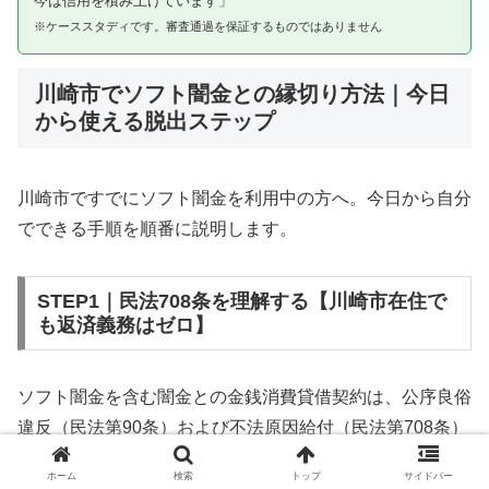
今は信用を積み上げています」
※ケーススタディです。審査通過を保証するものではありません
川崎市でソフト闇金との縁切り方法｜今日
から使える脱出ステップ
川崎市ですでにソフト闇金を利用中の方へ。今日から自分
でできる手順を順番に説明します。
STEP1｜民法708条を理解する【川崎市在住で
も返済義務はゼロ】
ソフト闇金を含む闇金との金銭消費貸借契約は、公序良俗
違反（民法第90条）および不法原因給付（民法第708条）
に該当するため、法的には無効です。川崎市在住であって
ホーム
検索
トップ
サイドバー
も同様です。