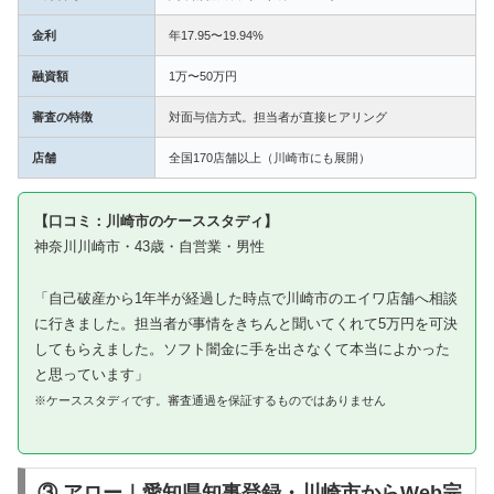
金利
年17.95〜19.94%
融資額
1万〜50万円
審査の特徴
対面与信方式。担当者が直接ヒアリング
店舗
全国170店舗以上（川崎市にも展開）
【口コミ：川崎市のケーススタディ】
神奈川川崎市・43歳・自営業・男性
「自己破産から1年半が経過した時点で川崎市のエイワ店舗へ相談
に行きました。担当者が事情をきちんと聞いてくれて5万円を可決
してもらえました。ソフト闇金に手を出さなくて本当によかった
と思っています」
※ケーススタディです。審査通過を保証するものではありません
③ アロー｜愛知県知事登録・川崎市からWeb完