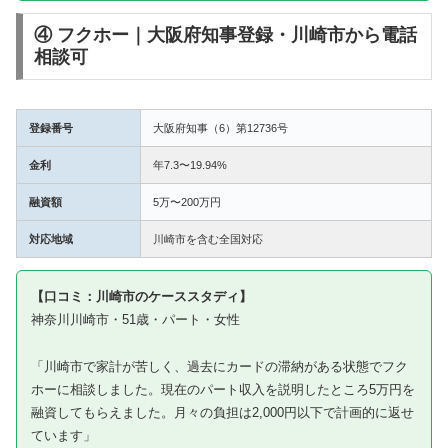
④ フクホー｜大阪府知事登録・川崎市から電話
相談可
登録番号
大阪府知事（6）第12736号
金利
年7.3〜19.94%
融資額
5万〜200万円
対応地域
川崎市を含む全国対応
【口コミ：川崎市のケーススタディ】
神奈川川崎市・51歳・パート・女性
「川崎市で家計が苦しく、過去にカードの滞納がある状態でフク
ホーに相談しました。現在のパート収入を説明したところ5万円を
融資してもらえました。月々の負担は2,000円以下で計画的に返せ
ています」