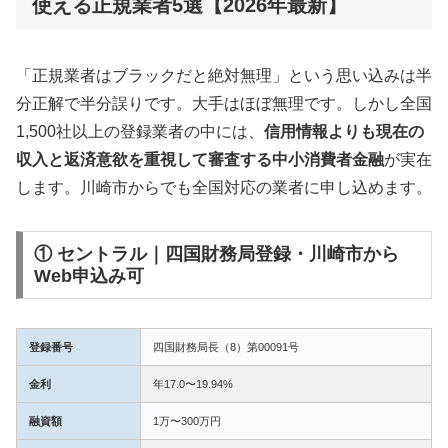
使える正規業者5選【2026年最新】
「正規業者はブラックだと絶対無理」という思い込みは半
分正解で半分誤りです。大手はほぼ無理です。しかし全国
1,500社以上の登録業者の中には、
信用情報よりも現在の
収入と返済意欲を重視して審査する中小消費者金融
が実在
します。川崎市からでも全国対応の業者に申し込めます。
① セントラル｜四国財務局登録・川崎市から
Web申込み可
登録番号
四国財務局長（8）第00091号
金利
年17.0〜19.94%
融資額
1万〜300万円