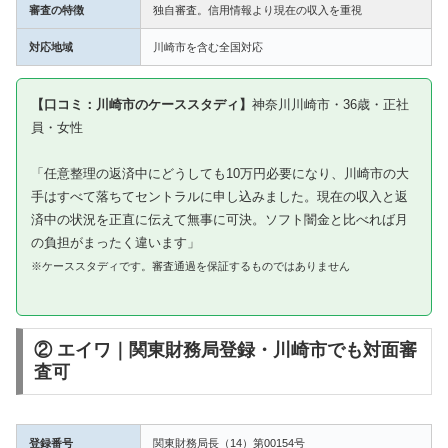
審査の特徴
独自審査。信用情報より現在の収入を重視
対応地域
川崎市を含む全国対応
【口コミ：川崎市のケーススタディ】
神奈川川崎市・36歳・正社
員・女性
「任意整理の返済中にどうしても10万円必要になり、川崎市の大
手はすべて落ちてセントラルに申し込みました。現在の収入と返
済中の状況を正直に伝えて無事に可決。ソフト闇金と比べれば月
の負担がまったく違います」
※ケーススタディです。審査通過を保証するものではありません
② エイワ｜関東財務局登録・川崎市でも対面審
査可
登録番号
関東財務局長（14）第00154号