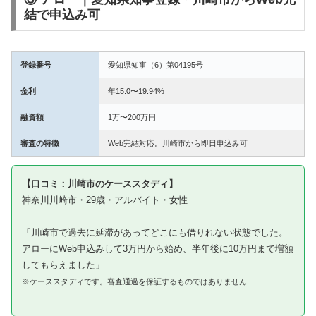
結で申込み可
登録番号
愛知県知事（6）第04195号
金利
年15.0〜19.94%
融資額
1万〜200万円
審査の特徴
Web完結対応。川崎市から即日申込み可
【口コミ：川崎市のケーススタディ】
神奈川川崎市・29歳・アルバイト・女性
「川崎市で過去に延滞があってどこにも借りれない状態でした。
アローにWeb申込みして3万円から始め、半年後に10万円まで増額
してもらえました」
※ケーススタディです。審査通過を保証するものではありません