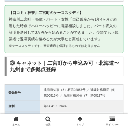
【口コミ：神奈川二宮町のケーススタディ】
神奈川二宮町・46歳・パート・女性「自己破産から1年4ヶ月が経
過した時点でハローハッピーに電話相談しました。パート収入の
証明を送付して3万円から始めることができました。少額でも正規
業者で返済実績を積めるのが大事だと実感しています」
※ケーススタディです。審査通過を保証するものではありません
③ キャネット｜二宮町から申込み可・北海道〜
九州まで多拠点登録
北海道知事（8）石第02857号 ／ 近畿財務局長（6）
登録番号
第00813号 ／ 九州財務局長（7）第00127号
金利
年14.4〜19.94%
融資額
1万〜50万円
ホーム
検索
トップ
サイドバー
3拠点登録の信頼性。二宮町からWEB完結で申込み可