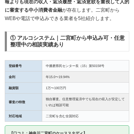
報よりも現在の収入・返済履歴・返済意欲を重視して人的
に審査する中小消費者金融
が存在します。二宮町から
WEBや電話で申込みできる業者を5社紹介します。
① アルコシステム｜二宮町から申込み可・任意
整理中の相談実績あり
登録番号
中播磨県民センター長（15）第50158号
金利
年15.0〜19.94%
融資額
1万〜100万円
独自審査。任意整理返済中でも現在の収入が安定して
審査の特徴
いれば相談可能
対応地域
二宮町を含む全国対応
【口コミ：神奈川二宮町のケーススタディ】