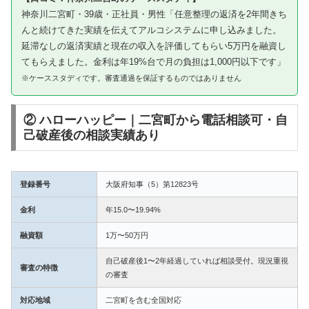
神奈川二宮町・39歳・正社員・男性「任意整理の返済を2年間きち
んと続けてきた実績を伝えてアルコシステムに申し込みました。
延滞なしの返済実績と現在の収入を評価してもらい5万円を融資し
てもらえました。金利は年19%台で月の負担は1,000円以下です」
※ケーススタディです。審査通過を保証するものではありません
② ハローハッピー｜二宮町から電話相談可・自
己破産後の相談実績あり
登録番号
大阪府知事（5）第12823号
金利
年15.0〜19.94%
融資額
1万〜50万円
自己破産後1〜2年経過していれば相談受付。現況重視
審査の特徴
の審査
対応地域
二宮町を含む全国対応