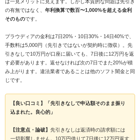
は一見メリットに見えます。しかし本質的な問題は先引き
の有無ではなく、
年利換算で数百〜1,000%を超える金利
そのもの
です。
プラウディアの金利は7日20%・10日30%・14日40%で、
手数料は5,000円（先引きではないが契約時に徴収）。先
引きなしで10万円が口座に届いても、7日後に12万円を返
す必要があります。返せなければ次の7日でまた20%が積
み上がります。違法業者であることは他のソフト闇金と同
じです。
【良い口コミ】「先引きなしで申込額そのまま振り
込まれた。良心的」
【注意点・論破】
先引きなしは返済時の請求額には
一切影響しません。10万円借りて7日後に12万円返す