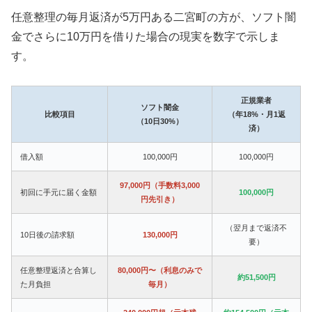
任意整理の毎月返済が5万円ある二宮町の方が、ソフト闇
金でさらに10万円を借りた場合の現実を数字で示しま
す。
正規業者
ソフト闇金
比較項目
（年18%・月1返
（10日30%）
済）
借入額
100,000円
100,000円
97,000円（手数料3,000
初回に手元に届く金額
100,000円
円先引き）
（翌月まで返済不
10日後の請求額
130,000円
要）
任意整理返済と合算し
80,000円〜（利息のみで
約51,500円
た月負担
毎月）