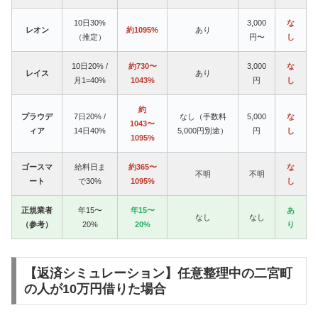
10日30%
3,000
な
レオン
約1095%
あり
（推定）
円〜
し
10日20% /
約730〜
3,000
な
レイス
あり
月1=40%
1043%
円
し
約
プラウデ
7日20% /
なし（手数料
5,000
な
1043〜
ィア
14日40%
5,000円別途）
円
し
1095%
ゴースマ
給料日ま
約365〜
な
不明
不明
ート
で30%
1095%
し
正規業者
年15〜
年15〜
あ
なし
なし
（参考）
20%
20%
り
【返済シミュレーション】任意整理中の二宮町
の人が10万円借りた場合