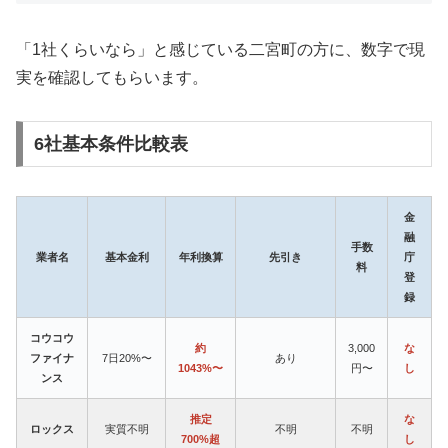
「1社くらいなら」と感じている二宮町の方に、数字で現
実を確認してもらいます。
6社基本条件比較表
金
融
手数
業者名
基本金利
年利換算
先引き
庁
料
登
録
コウコウ
約
3,000
な
ファイナ
7日20%〜
あり
1043%〜
円〜
し
ンス
推定
な
ロックス
実質不明
不明
不明
700%超
し