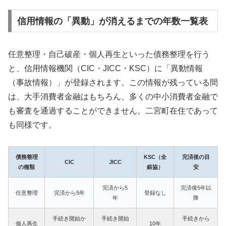
信用情報の「異動」が消えるまでの年数一覧表
任意整理・自己破産・個人再生といった債務整理を行う
と、信用情報機関（CIC・JICC・KSC）に「異動情報
（事故情報）」が登録されます。この情報が残っている間
は、大手消費者金融はもちろん、多くの中小消費者金融で
も審査を通過することができません。二宮町在住であって
も同様です。
債務整理
KSC（全
完済後の目
CIC
JICC
の種類
銀協）
安
完済から5
完済後5年以
任意整理
完済から5年
登録なし
年
降
手続き開始か
手続き開始
手続きから
個人再生
10年