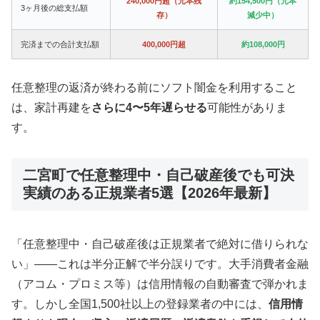
240,000円超（元本残
約154,500円（元本
3ヶ月後の総支払額
存）
減少中）
完済までの合計支払額
400,000円超
約108,000円
任意整理の返済が終わる前にソフト闇金を利用すること
は、家計再建を
さらに4〜5年遅らせる
可能性がありま
す。
二宮町で任意整理中・自己破産後でも可決
実績のある正規業者5選【2026年最新】
「任意整理中・自己破産後は正規業者で絶対に借りられな
い」——これは半分正解で半分誤りです。大手消費者金融
（アコム・プロミス等）は信用情報の自動審査で弾かれま
す。しかし全国1,500社以上の登録業者の中には、
信用情