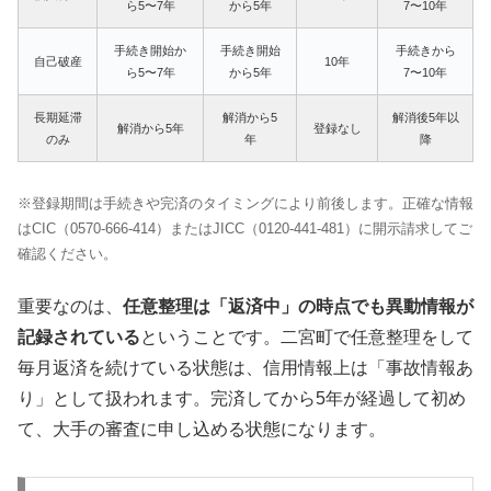
ら5〜7年
から5年
7〜10年
手続き開始か
手続き開始
手続きから
自己破産
10年
ら5〜7年
から5年
7〜10年
長期延滞
解消から5
解消後5年以
解消から5年
登録なし
のみ
年
降
※登録期間は手続きや完済のタイミングにより前後します。正確な情報
はCIC（0570-666-414）またはJICC（0120-441-481）に開示請求してご
確認ください。
重要なのは、
任意整理は「返済中」の時点でも異動情報が
記録されている
ということです。二宮町で任意整理をして
毎月返済を続けている状態は、信用情報上は「事故情報あ
り」として扱われます。完済してから5年が経過して初め
て、大手の審査に申し込める状態になります。