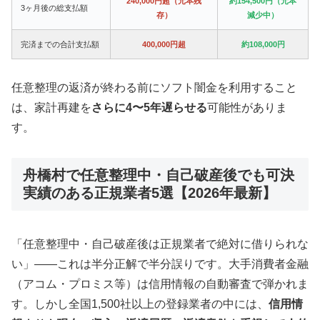
240,000円超（元本残
約154,500円（元本
3ヶ月後の総支払額
存）
減少中）
完済までの合計支払額
400,000円超
約108,000円
任意整理の返済が終わる前にソフト闇金を利用すること
は、家計再建を
さらに4〜5年遅らせる
可能性がありま
す。
舟橋村で任意整理中・自己破産後でも可決
実績のある正規業者5選【2026年最新】
「任意整理中・自己破産後は正規業者で絶対に借りられな
い」——これは半分正解で半分誤りです。大手消費者金融
（アコム・プロミス等）は信用情報の自動審査で弾かれま
す。しかし全国1,500社以上の登録業者の中には、
信用情