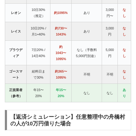
10日30%
3,000
な
レオン
約1095%
あり
（推定）
円〜
し
10日20% /
約730〜
3,000
な
レイス
あり
月1=40%
1043%
円
し
約
プラウデ
7日20% /
なし（手数料
5,000
な
1043〜
ィア
14日40%
5,000円別途）
円
し
1095%
ゴースマ
給料日ま
約365〜
な
不明
不明
ート
で30%
1095%
し
正規業者
年15〜
年15〜
あ
なし
なし
（参考）
20%
20%
り
【返済シミュレーション】任意整理中の舟橋村
の人が10万円借りた場合