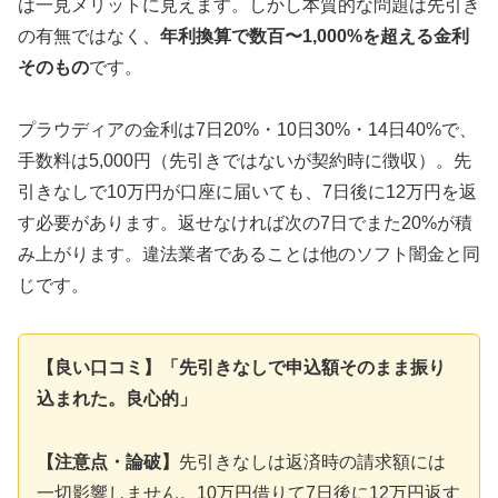
は一見メリットに見えます。しかし本質的な問題は先引き
の有無ではなく、
年利換算で数百〜1,000%を超える金利
そのもの
です。
プラウディアの金利は7日20%・10日30%・14日40%で、
手数料は5,000円（先引きではないが契約時に徴収）。先
引きなしで10万円が口座に届いても、7日後に12万円を返
す必要があります。返せなければ次の7日でまた20%が積
み上がります。違法業者であることは他のソフト闇金と同
じです。
【良い口コミ】「先引きなしで申込額そのまま振り
込まれた。良心的」
【注意点・論破】
先引きなしは返済時の請求額には
一切影響しません。10万円借りて7日後に12万円返す