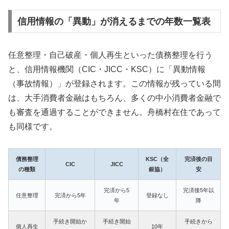
信用情報の「異動」が消えるまでの年数一覧表
任意整理・自己破産・個人再生といった債務整理を行う
と、信用情報機関（CIC・JICC・KSC）に「異動情報
（事故情報）」が登録されます。この情報が残っている間
は、大手消費者金融はもちろん、多くの中小消費者金融で
も審査を通過することができません。舟橋村在住であって
も同様です。
債務整理
KSC（全
完済後の目
CIC
JICC
の種類
銀協）
安
完済から5
完済後5年以
任意整理
完済から5年
登録なし
年
降
手続き開始か
手続き開始
手続きから
個人再生
10年