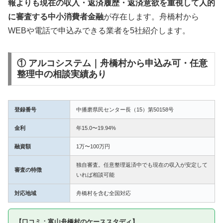
報よりも現在の収入・返済履歴・返済意欲を重視して人的
に審査する中小消費者金融
が存在します。舟橋村から
WEBや電話で申込みできる業者を5社紹介します。
① アルコシステム｜舟橋村から申込み可・任意
整理中の相談実績あり
登録番号
中播磨県民センター長（15）第50158号
金利
年15.0〜19.94%
融資額
1万〜100万円
独自審査。任意整理返済中でも現在の収入が安定して
審査の特徴
いれば相談可能
対応地域
舟橋村を含む全国対応
【口コミ：富山舟橋村のケーススタディ】