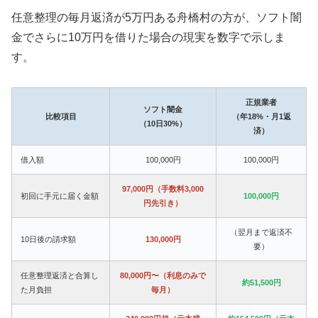
任意整理の毎月返済が5万円ある舟橋村の方が、ソフト闇
金でさらに10万円を借りた場合の現実を数字で示しま
す。
正規業者
ソフト闇金
比較項目
（年18%・月1返
（10日30%）
済）
借入額
100,000円
100,000円
97,000円（手数料3,000
初回に手元に届く金額
100,000円
円先引き）
（翌月まで返済不
10日後の請求額
130,000円
要）
任意整理返済と合算し
80,000円〜（利息のみで
約51,500円
た月負担
毎月）