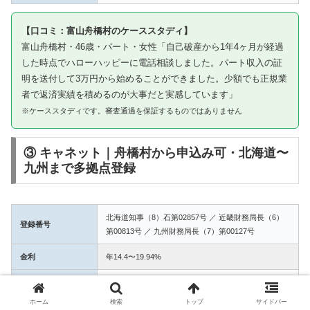
【口コミ：富山舟橋村のケーススタディ】
富山舟橋村・46歳・パート・女性「自己破産から1年4ヶ月が経過
した時点でハローハッピーに電話相談しました。パート収入の証
明を送付して3万円から始めることができました。少額でも正規業
者で返済実績を積めるのが大事だと実感しています」
※ケーススタディです。審査通過を保証するものではありません
③ キャネット｜舟橋村から申込み可・北海道〜
九州まで多拠点登録
北海道知事（8）石第02857号 ／ 近畿財務局長（6）
登録番号
第00813号 ／ 九州財務局長（7）第00127号
金利
年14.4〜19.94%
融資額
1万〜50万円
ホーム
検索
トップ
サイドバー
3拠点登録の信頼性。舟橋村からWEB完結で申込み可