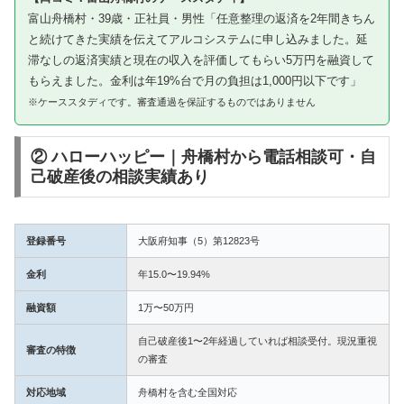
富山舟橋村・39歳・正社員・男性「任意整理の返済を2年間きちん
と続けてきた実績を伝えてアルコシステムに申し込みました。延
滞なしの返済実績と現在の収入を評価してもらい5万円を融資して
もらえました。金利は年19%台で月の負担は1,000円以下です」
※ケーススタディです。審査通過を保証するものではありません
② ハローハッピー｜舟橋村から電話相談可・自
己破産後の相談実績あり
登録番号
大阪府知事（5）第12823号
金利
年15.0〜19.94%
融資額
1万〜50万円
自己破産後1〜2年経過していれば相談受付。現況重視
審査の特徴
の審査
対応地域
舟橋村を含む全国対応