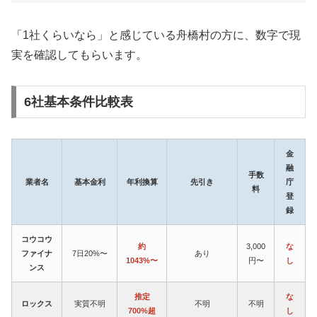
「1社くらいなら」と感じている舟橋村の方に、数字で現
実を確認してもらいます。
6社基本条件比較表
金
融
手数
業者名
基本金利
年利換算
先引き
庁
料
登
録
コウコウ
約
3,000
な
ファイナ
7日20%〜
あり
1043%〜
円〜
し
ンス
推定
な
ロックス
実質不明
不明
不明
700%超
し