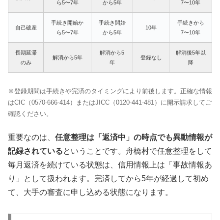
ら5〜7年
から5年
7〜10年
手続き開始か
手続き開始
手続きから
自己破産
10年
ら5〜7年
から5年
7〜10年
長期延滞
解消から5
解消後5年以
解消から5年
登録なし
のみ
年
降
※登録期間は手続きや完済のタイミングにより前後します。正確な情報
はCIC（0570-666-414）またはJICC（0120-441-481）に開示請求してご
確認ください。
重要なのは、
任意整理は「返済中」の時点でも異動情報が
記録されている
ということです。舟橋村で任意整理をして
毎月返済を続けている状態は、信用情報上は「事故情報あ
り」として扱われます。完済してから5年が経過して初め
て、大手の審査に申し込める状態になります。