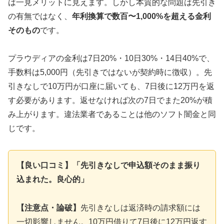
は一見メリットに見えます。しかし本質的な問題は先引き
の有無ではなく、
年利換算で数百〜1,000%を超える金利
そのもの
です。
プラウディアの金利は7日20%・10日30%・14日40%で、
手数料は5,000円（先引きではないが契約時に徴収）。先
引きなしで10万円が口座に届いても、7日後に12万円を返
す必要があります。返せなければ次の7日でまた20%が積
み上がります。違法業者であることは他のソフト闇金と同
じです。
【良い口コミ】「先引きなしで申込額そのまま振り
込まれた。良心的」
【注意点・論破】
先引きなしは返済時の請求額には
一切影響しません。10万円借りて7日後に12万円返す