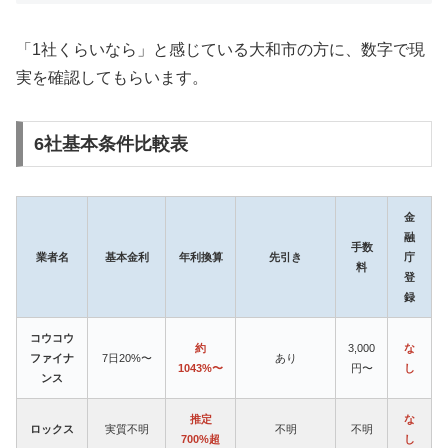
「1社くらいなら」と感じている大和市の方に、数字で現
実を確認してもらいます。
6社基本条件比較表
金
融
手数
業者名
基本金利
年利換算
先引き
庁
料
登
録
コウコウ
約
3,000
な
ファイナ
7日20%〜
あり
1043%〜
円〜
し
ンス
推定
な
ロックス
実質不明
不明
不明
700%超
し