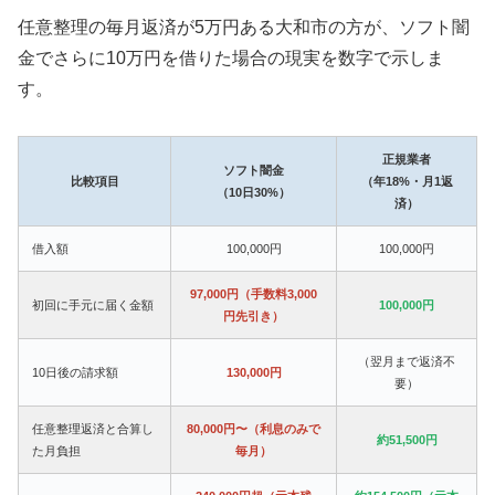
任意整理の毎月返済が5万円ある大和市の方が、ソフト闇
金でさらに10万円を借りた場合の現実を数字で示しま
す。
正規業者
ソフト闇金
比較項目
（年18%・月1返
（10日30%）
済）
借入額
100,000円
100,000円
97,000円（手数料3,000
初回に手元に届く金額
100,000円
円先引き）
（翌月まで返済不
10日後の請求額
130,000円
要）
任意整理返済と合算し
80,000円〜（利息のみで
約51,500円
た月負担
毎月）