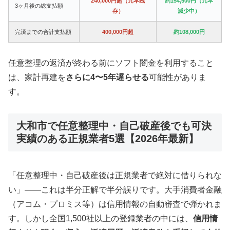
240,000円超（元本残
約154,500円（元本
3ヶ月後の総支払額
存）
減少中）
完済までの合計支払額
400,000円超
約108,000円
任意整理の返済が終わる前にソフト闇金を利用すること
は、家計再建を
さらに4〜5年遅らせる
可能性がありま
す。
大和市で任意整理中・自己破産後でも可決
実績のある正規業者5選【2026年最新】
「任意整理中・自己破産後は正規業者で絶対に借りられな
い」——これは半分正解で半分誤りです。大手消費者金融
（アコム・プロミス等）は信用情報の自動審査で弾かれま
す。しかし全国1,500社以上の登録業者の中には、
信用情