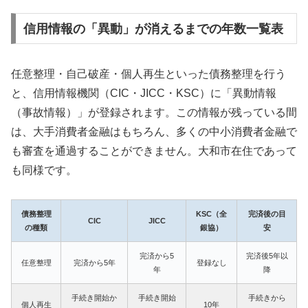
信用情報の「異動」が消えるまでの年数一覧表
任意整理・自己破産・個人再生といった債務整理を行う
と、信用情報機関（CIC・JICC・KSC）に「異動情報
（事故情報）」が登録されます。この情報が残っている間
は、大手消費者金融はもちろん、多くの中小消費者金融で
も審査を通過することができません。大和市在住であって
も同様です。
債務整理
KSC（全
完済後の目
CIC
JICC
の種類
銀協）
安
完済から5
完済後5年以
任意整理
完済から5年
登録なし
年
降
手続き開始か
手続き開始
手続きから
個人再生
10年