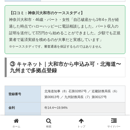
【口コミ：神奈川大和市のケーススタディ】
神奈川大和市・46歳・パート・女性「自己破産から1年4ヶ月が経
過した時点でハローハッピーに電話相談しました。パート収入の
証明を送付して3万円から始めることができました。少額でも正規
業者で返済実績を積めるのが大事だと実感しています」
※ケーススタディです。審査通過を保証するものではありません
③ キャネット｜大和市から申込み可・北海道〜
九州まで多拠点登録
北海道知事（8）石第02857号 ／ 近畿財務局長（6）
登録番号
第00813号 ／ 九州財務局長（7）第00127号
金利
年14.4〜19.94%
融資額
1万〜50万円
ホーム
検索
トップ
サイドバー
3拠点登録の信頼性。大和市からWEB完結で申込み可