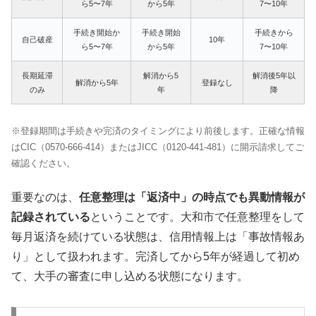
ら5〜7年
から5年
7〜10年
手続き開始か
手続き開始
手続きから
自己破産
10年
ら5〜7年
から5年
7〜10年
長期延滞
解消から5
解消後5年以
解消から5年
登録なし
のみ
年
降
※登録期間は手続きや完済のタイミングにより前後します。正確な情報
はCIC（0570-666-414）またはJICC（0120-441-481）に開示請求してご
確認ください。
重要なのは、
任意整理は「返済中」の時点でも異動情報が
記録されている
ということです。大和市で任意整理をして
毎月返済を続けている状態は、信用情報上は「事故情報あ
り」として扱われます。完済してから5年が経過して初め
て、大手の審査に申し込める状態になります。