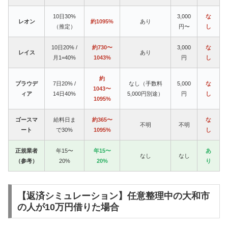
10日30%
3,000
な
レオン
約1095%
あり
（推定）
円〜
し
10日20% /
約730〜
3,000
な
レイス
あり
月1=40%
1043%
円
し
約
プラウデ
7日20% /
なし（手数料
5,000
な
1043〜
ィア
14日40%
5,000円別途）
円
し
1095%
ゴースマ
給料日ま
約365〜
な
不明
不明
ート
で30%
1095%
し
正規業者
年15〜
年15〜
あ
なし
なし
（参考）
20%
20%
り
【返済シミュレーション】任意整理中の大和市
の人が10万円借りた場合