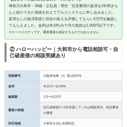
神奈川大和市・39歳・正社員・男性「任意整理の返済を2年間きち
んと続けてきた実績を伝えてアルコシステムに申し込みました。
延滞なしの返済実績と現在の収入を評価してもらい5万円を融資し
てもらえました。金利は年19%台で月の負担は1,000円以下です」
※ケーススタディです。審査通過を保証するものではありません
② ハローハッピー｜大和市から電話相談可・自
己破産後の相談実績あり
登録番号
大阪府知事（5）第12823号
金利
年15.0〜19.94%
融資額
1万〜50万円
自己破産後1〜2年経過していれば相談受付。現況重視
審査の特徴
の審査
対応地域
大和市を含む全国対応