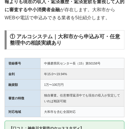
報よりも現在の収入・返済履歴・返済意欲を重視して人的
に審査する中小消費者金融
が存在します。大和市から
WEBや電話で申込みできる業者を5社紹介します。
① アルコシステム｜大和市から申込み可・任意
整理中の相談実績あり
登録番号
中播磨県民センター長（15）第50158号
金利
年15.0〜19.94%
融資額
1万〜100万円
独自審査。任意整理返済中でも現在の収入が安定して
審査の特徴
いれば相談可能
対応地域
大和市を含む全国対応
【口コミ：神奈川大和市のケーススタディ】