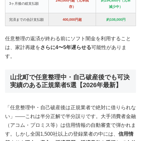
240,000円超（元本残
約154,500円（元本
3ヶ月後の総支払額
存）
減少中）
完済までの合計支払額
400,000円超
約108,000円
任意整理の返済が終わる前にソフト闇金を利用すること
は、家計再建を
さらに4〜5年遅らせる
可能性がありま
す。
山北町で任意整理中・自己破産後でも可決
実績のある正規業者5選【2026年最新】
「任意整理中・自己破産後は正規業者で絶対に借りられな
い」——これは半分正解で半分誤りです。大手消費者金融
（アコム・プロミス等）は信用情報の自動審査で弾かれま
す。しかし全国1,500社以上の登録業者の中には、
信用情