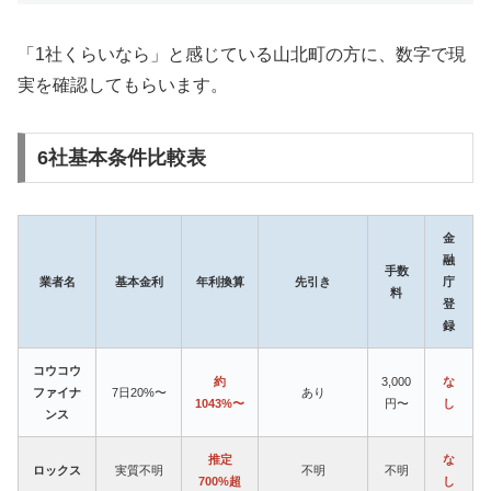
「1社くらいなら」と感じている山北町の方に、数字で現
実を確認してもらいます。
6社基本条件比較表
金
融
手数
業者名
基本金利
年利換算
先引き
庁
料
登
録
コウコウ
約
3,000
な
ファイナ
7日20%〜
あり
1043%〜
円〜
し
ンス
推定
な
ロックス
実質不明
不明
不明
700%超
し