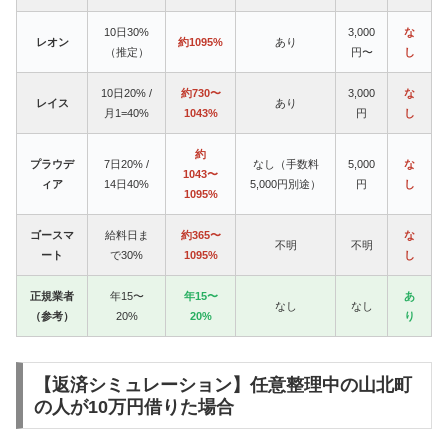
10日30%
3,000
な
レオン
約1095%
あり
（推定）
円〜
し
10日20% /
約730〜
3,000
な
レイス
あり
月1=40%
1043%
円
し
約
プラウデ
7日20% /
なし（手数料
5,000
な
1043〜
ィア
14日40%
5,000円別途）
円
し
1095%
ゴースマ
給料日ま
約365〜
な
不明
不明
ート
で30%
1095%
し
正規業者
年15〜
年15〜
あ
なし
なし
（参考）
20%
20%
り
【返済シミュレーション】任意整理中の山北町
の人が10万円借りた場合