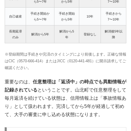
ら5〜7年
から5年
7〜10年
手続き開始か
手続き開始
手続きから
自己破産
10年
ら5〜7年
から5年
7〜10年
長期延滞
解消から5
解消後5年以
解消から5年
登録なし
のみ
年
降
※登録期間は手続きや完済のタイミングにより前後します。正確な情報
はCIC（0570-666-414）またはJICC（0120-441-481）に開示請求してご
確認ください。
重要なのは、
任意整理は「返済中」の時点でも異動情報が
記録されている
ということです。山北町で任意整理をして
毎月返済を続けている状態は、信用情報上は「事故情報あ
り」として扱われます。完済してから5年が経過して初め
て、大手の審査に申し込める状態になります。