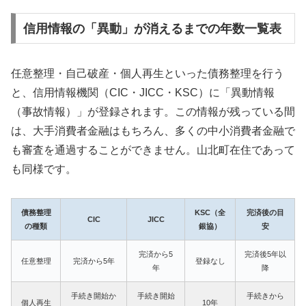
信用情報の「異動」が消えるまでの年数一覧表
任意整理・自己破産・個人再生といった債務整理を行う
と、信用情報機関（CIC・JICC・KSC）に「異動情報
（事故情報）」が登録されます。この情報が残っている間
は、大手消費者金融はもちろん、多くの中小消費者金融で
も審査を通過することができません。山北町在住であって
も同様です。
債務整理
KSC（全
完済後の目
CIC
JICC
の種類
銀協）
安
完済から5
完済後5年以
任意整理
完済から5年
登録なし
年
降
手続き開始か
手続き開始
手続きから
個人再生
10年