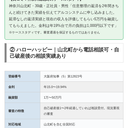
神奈川山北町・39歳・正社員・男性「任意整理の返済を2年間きち
んと続けてきた実績を伝えてアルコシステムに申し込みました。
延滞なしの返済実績と現在の収入を評価してもらい5万円を融資し
てもらえました。金利は年19%台で月の負担は1,000円以下です」
※ケーススタディです。審査通過を保証するものではありません
② ハローハッピー｜山北町から電話相談可・自
己破産後の相談実績あり
登録番号
大阪府知事（5）第12823号
金利
年15.0〜19.94%
融資額
1万〜50万円
自己破産後1〜2年経過していれば相談受付。現況重視
審査の特徴
の審査
対応地域
山北町を含む全国対応