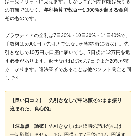
は一見メリットに見えます。しかし本質的な問題は先引き
の有無ではなく、
年利換算で数百〜1,000%を超える金利
そのもの
です。
プラウディアの金利は7日20%・10日30%・14日40%で、
手数料は5,000円（先引きではないが契約時に徴収）。先
引きなしで10万円が口座に届いても、7日後に12万円を返
す必要があります。返せなければ次の7日でまた20%が積
み上がります。違法業者であることは他のソフト闇金と同
じです。
【良い口コミ】「先引きなしで申込額そのまま振り
込まれた。良心的」
【注意点・論破】
先引きなしは返済時の請求額には
一切影響しません。10万円借りて7日後に12万円返す