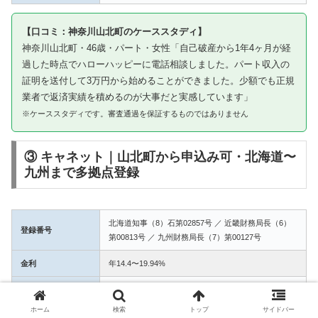
【口コミ：神奈川山北町のケーススタディ】
神奈川山北町・46歳・パート・女性「自己破産から1年4ヶ月が経
過した時点でハローハッピーに電話相談しました。パート収入の
証明を送付して3万円から始めることができました。少額でも正規
業者で返済実績を積めるのが大事だと実感しています」
※ケーススタディです。審査通過を保証するものではありません
③ キャネット｜山北町から申込み可・北海道〜
九州まで多拠点登録
北海道知事（8）石第02857号 ／ 近畿財務局長（6）
登録番号
第00813号 ／ 九州財務局長（7）第00127号
金利
年14.4〜19.94%
融資額
1万〜50万円
ホーム
検索
トップ
サイドバー
3拠点登録の信頼性。山北町からWEB完結で申込み可