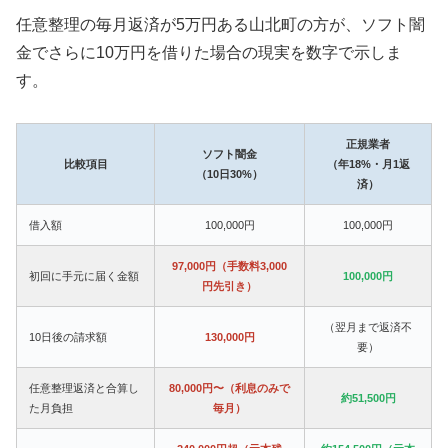
任意整理の毎月返済が5万円ある山北町の方が、ソフト闇
金でさらに10万円を借りた場合の現実を数字で示しま
す。
正規業者
ソフト闇金
比較項目
（年18%・月1返
（10日30%）
済）
借入額
100,000円
100,000円
97,000円（手数料3,000
初回に手元に届く金額
100,000円
円先引き）
（翌月まで返済不
10日後の請求額
130,000円
要）
任意整理返済と合算し
80,000円〜（利息のみで
約51,500円
た月負担
毎月）