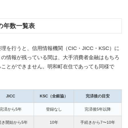
の年数一覧表
を行うと、信用情報機関（CIC・JICC・KSC）に
この情報が残っている間は、大手消費者金融はもちろ
ることができません。明和町在住であっても同様で
JICC
KSC（全銀協）
完済後の目安
完済から5年
登録なし
完済後5年以降
続き開始から5年
10年
手続きから7〜10年