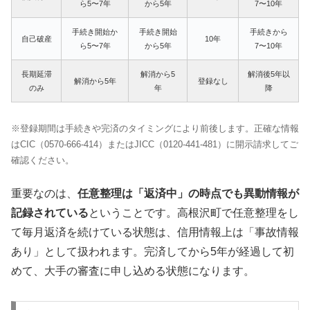
ら5〜7年
から5年
7〜10年
手続き開始か
手続き開始
手続きから
自己破産
10年
ら5〜7年
から5年
7〜10年
長期延滞
解消から5
解消後5年以
解消から5年
登録なし
のみ
年
降
※登録期間は手続きや完済のタイミングにより前後します。正確な情報
はCIC（0570-666-414）またはJICC（0120-441-481）に開示請求してご
確認ください。
重要なのは、
任意整理は「返済中」の時点でも異動情報が
記録されている
ということです。高根沢町で任意整理をし
て毎月返済を続けている状態は、信用情報上は「事故情報
あり」として扱われます。完済してから5年が経過して初
めて、大手の審査に申し込める状態になります。