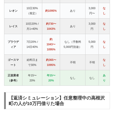
10日30%
3,000
な
レオン
約1095%
あり
（推定）
円〜
し
10日20% /
約730〜
3,000
な
レイス
あり
月1=40%
1043%
円
し
約
プラウデ
7日20% /
なし（手数料
5,000
な
1043〜
ィア
14日40%
5,000円別途）
円
し
1095%
ゴースマ
給料日ま
約365〜
な
不明
不明
ート
で30%
1095%
し
正規業者
年15〜
年15〜
あ
なし
なし
（参考）
20%
20%
り
【返済シミュレーション】任意整理中の高根沢
町の人が10万円借りた場合