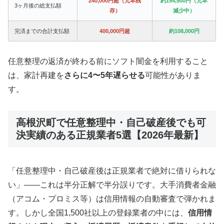
240,000円超（元本残
約154,500円（元本
3ヶ月後の総支払額
存）
減少中）
完済までの合計支払額
400,000円超
約108,000円
任意整理の返済が終わる前にソフト闇金を利用すること
は、家計再建を
さらに4〜5年遅らせる
可能性がありま
す。
高根沢町で任意整理中・自己破産後でも可
決実績のある正規業者5選【2026年最新】
「任意整理中・自己破産後は正規業者で絶対に借りられな
い」——これは半分正解で半分誤りです。大手消費者金融
（アコム・プロミス等）は信用情報の自動審査で弾かれま
す。しかし全国1,500社以上の登録業者の中には、
信用情