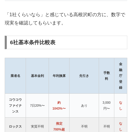
「1社くらいなら」と感じている高根沢町の方に、数字で
現実を確認してもらいます。
6社基本条件比較表
金
融
手数
業者名
基本金利
年利換算
先引き
庁
料
登
録
コウコウ
約
3,000
な
ファイナ
7日20%〜
あり
1043%〜
円〜
し
ンス
推定
な
ロックス
実質不明
不明
不明
700%超
し