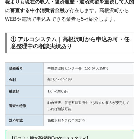
報よりも現在の収入・返済履歴・返済意欲を重視して人的
に審査する中小消費者金融
が存在します。高根沢町から
WEBや電話で申込みできる業者を5社紹介します。
① アルコシステム｜高根沢町から申込み可・任
意整理中の相談実績あり
登録番号
中播磨県民センター長（15）第50158号
金利
年15.0〜19.94%
融資額
1万〜100万円
独自審査。任意整理返済中でも現在の収入が安定して
審査の特徴
いれば相談可能
対応地域
高根沢町を含む全国対応
【口コミ：栃木高根沢町のケーススタディ】