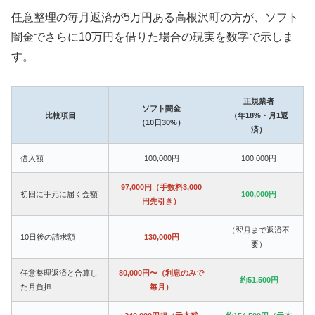
任意整理の毎月返済が5万円ある高根沢町の方が、ソフト
闇金でさらに10万円を借りた場合の現実を数字で示しま
す。
正規業者
ソフト闇金
比較項目
（年18%・月1返
（10日30%）
済）
借入額
100,000円
100,000円
97,000円（手数料3,000
初回に手元に届く金額
100,000円
円先引き）
（翌月まで返済不
10日後の請求額
130,000円
要）
任意整理返済と合算し
80,000円〜（利息のみで
約51,500円
た月負担
毎月）