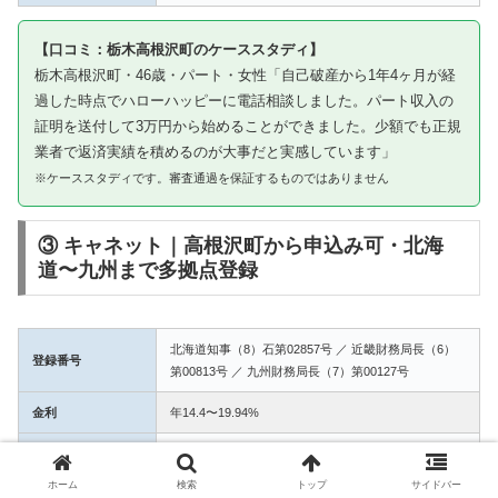
【口コミ：栃木高根沢町のケーススタディ】
栃木高根沢町・46歳・パート・女性「自己破産から1年4ヶ月が経
過した時点でハローハッピーに電話相談しました。パート収入の
証明を送付して3万円から始めることができました。少額でも正規
業者で返済実績を積めるのが大事だと実感しています」
※ケーススタディです。審査通過を保証するものではありません
③ キャネット｜高根沢町から申込み可・北海
道〜九州まで多拠点登録
北海道知事（8）石第02857号 ／ 近畿財務局長（6）
登録番号
第00813号 ／ 九州財務局長（7）第00127号
金利
年14.4〜19.94%
融資額
1万〜50万円
ホーム
検索
トップ
サイドバー
3拠点登録の信頼性。高根沢町からWEB完結で申込み