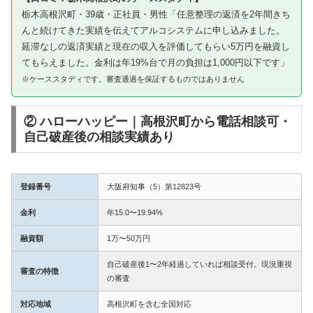
栃木高根沢町・39歳・正社員・男性「任意整理の返済を2年間きち
んと続けてきた実績を伝えてアルコシステムに申し込みました。
延滞なしの返済実績と現在の収入を評価してもらい5万円を融資し
てもらえました。金利は年19%台で月の負担は1,000円以下です」
※ケーススタディです。審査通過を保証するものではありません
② ハローハッピー｜高根沢町から電話相談可・
自己破産後の相談実績あり
登録番号
大阪府知事（5）第12823号
金利
年15.0〜19.94%
融資額
1万〜50万円
自己破産後1〜2年経過していれば相談受付。現況重視
審査の特徴
の審査
対応地域
高根沢町を含む全国対応