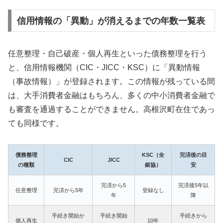
信用情報の「異動」が消えるまでの年数一覧表
任意整理・自己破産・個人再生といった債務整理を行う
と、信用情報機関（CIC・JICC・KSC）に「異動情報
（事故情報）」が登録されます。この情報が残っている間
は、大手消費者金融はもちろん、多くの中小消費者金融で
も審査を通過することができません。高根沢町在住であっ
ても同様です。
債務整理
KSC（全
完済後の目
CIC
JICC
の種類
銀協）
安
完済から5
完済後5年以
任意整理
完済から5年
登録なし
年
降
手続き開始か
手続き開始
手続きから
個人再生
10年