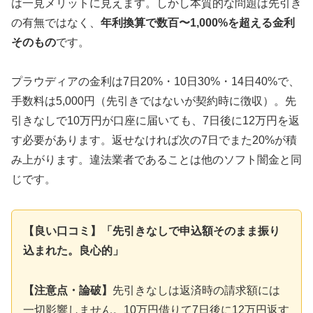
は一見メリットに見えます。しかし本質的な問題は先引き
の有無ではなく、
年利換算で数百〜1,000%を超える金利
そのもの
です。
プラウディアの金利は7日20%・10日30%・14日40%で、
手数料は5,000円（先引きではないが契約時に徴収）。先
引きなしで10万円が口座に届いても、7日後に12万円を返
す必要があります。返せなければ次の7日でまた20%が積
み上がります。違法業者であることは他のソフト闇金と同
じです。
【良い口コミ】「先引きなしで申込額そのまま振り
込まれた。良心的」
【注意点・論破】
先引きなしは返済時の請求額には
一切影響しません。10万円借りて7日後に12万円返す