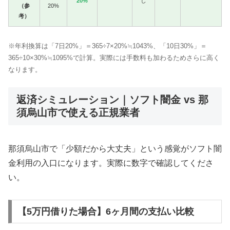
20%
し
（参
20%
考）
※年利換算は「7日20%」＝365÷7×20%≒1043%、「10日30%」＝
365÷10×30%≒1095%で計算。実際には手数料も加わるためさらに高く
なります。
返済シミュレーション｜ソフト闇金 vs 那
須烏山市で使える正規業者
那須烏山市で「少額だから大丈夫」という感覚がソフト闇
金利用の入口になります。実際に数字で確認してくださ
い。
【5万円借りた場合】6ヶ月間の支払い比較