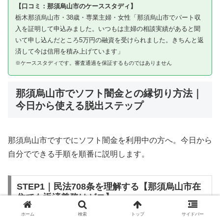
【口コミ：那須烏山市のケーススタディ】
栃木那須烏山市・38歳・専業主婦・女性「那須烏山市でパート収
入を証明して申込みました。いつもは主婦の相談実績があると聞
いて申し込んだところ5万円の融資を受けられました。きちんと返
済して今は信用を積み上げています」
※ケーススタディです。審査通過を保証するものではありません
那須烏山市でソフト闇金との縁切り方法｜
今日から使える脱出ステップ
那須烏山市ですでにソフト闇金を利用中の方へ。今日から
自分でできる手順を順番に説明します。
STEP1｜民法708条を理解する【那須烏山市在
住でも返済義務はゼロ】
ホーム
検索
トップ
サイドバー