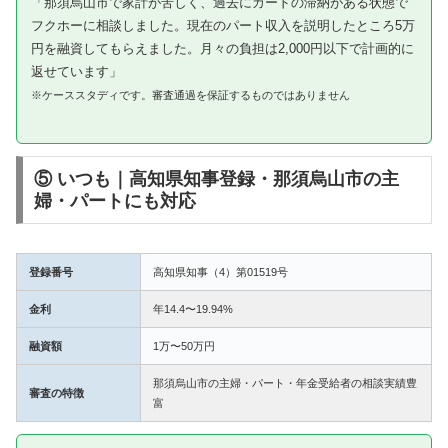
「那須烏山市で家計が苦しく、過去にカードの滞納がある状態で
フクホーに相談しました。現在のパート収入を説明したところ5万
円を融資してもらえました。月々の負担は2,000円以下で計画的に
返せています」
※ケーススタディです。審査通過を保証するものではありません
⑤ いつも｜高知県知事登録・那須烏山市の主
婦・パートにも対応
登録番号
高知県知事（4）第01519号
金利
年14.4〜19.94%
融資額
1万〜50万円
那須烏山市の主婦・パート・年金受給者の相談実績豊
審査の特徴
富