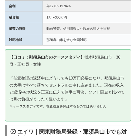
金利
年17.0〜19.94%
融資額
1万〜300万円
審査の特徴
独自審査。信用情報より現在の収入を重視
対応地域
那須烏山市を含む全国対応
【口コミ：那須烏山市のケーススタディ】
栃木那須烏山市・36
歳・正社員・女性
「任意整理の返済中にどうしても10万円必要になり、那須烏山市
の大手はすべて落ちてセントラルに申し込みました。現在の収入
と返済中の状況を正直に伝えて無事に可決。ソフト闇金と比べれ
ば月の負担がまったく違います」
※ケーススタディです。審査通過を保証するものではありません
② エイワ｜関東財務局登録・那須烏山市でも対