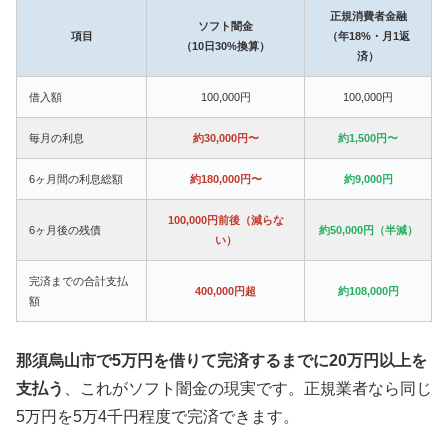
正規消費者金融
ソフト闇金
項目
（年18%・月1返
（10日30%換算）
済）
借入額
100,000円
100,000円
毎月の利息
約30,000円〜
約1,500円〜
6ヶ月間の利息総額
約180,000円〜
約9,000円
100,000円前後（減らな
6ヶ月後の残債
約50,000円（半減）
い）
完済までの合計支払
400,000円超
約108,000円
額
那須烏山市で5万円を借りて完済するまでに20万円以上を
支払う
、これがソフト闇金の現実です。正規業者なら同じ
5万円を5万4千円程度で完済できます。