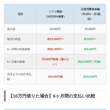
正規消費者金融
ソフト闇金
項目
（年18%・月1返
（10日30%換算）
済）
借入額
50,000円
50,000円
毎月の利息
約15,000円〜
約750円〜
6ヶ月間の利息総額
約90,000円〜
約4,500円
50,000円前後（減らな
6ヶ月後の残債
約25,000円（半減）
い）
完済までの合計支払
200,000円超
約54,000円
額
【10万円借りた場合】6ヶ月間の支払い比較