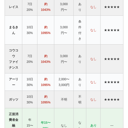
7日
約
3,000
あ
レイス
なし
★★★★★
20%
1043%
円〜
り
条
まるき
10日
約
3,000
件
なし
★★★★★
ん
30%
1095%
円〜
付
き
コウコ
ウ
7日
約
3,000
あ
なし
★★★★★
ファイ
20%
1043%
円〜
り
ナンス
アーリ
10日
約
2,000〜
あ
なし
★★★★★
ー
30%
1095%
3,000円
り
10日
約
不
ガッツ
不明
なし
★★★★★
30%
1095%
明
正規消
費者金
年
年15〜
な
融
15〜
なし
あり
—