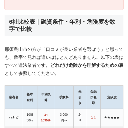
6社比較表｜融資条件・年利・危険度を数
字で比較
那須烏山市の方が「口コミが良い業者を選ぼう」と思って
も、数字で見れば違いはほとんどありません。以下の表は
すべて違法業者です。
どれだけ危険かを理解するための表
として参照してください。
先
金融
基本
年利換
業者名
手数料
引
庁登
危険度
金利
算
き
録
10日
約
3,000
あ
ハナビ
なし
★★★★★
30%
1095%
円〜
り