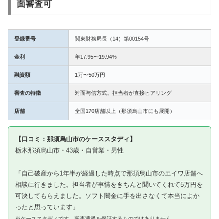
面審査可
登録番号
関東財務局長（14）第00154号
金利
年17.95〜19.94%
融資額
1万〜50万円
審査の特徴
対面与信方式。担当者が直接ヒアリング
店舗
全国170店舗以上（那須烏山市にも展開）
【口コミ：那須烏山市のケーススタディ】
栃木那須烏山市・43歳・自営業・男性
「自己破産から1年半が経過した時点で那須烏山市のエイワ店舗へ
相談に行きました。担当者が事情をきちんと聞いてくれて5万円を
可決してもらえました。ソフト闇金に手を出さなくて本当によか
ったと思っています」
※ケーススタディです。審査通過を保証するものではありません