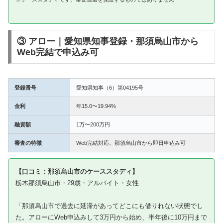
③ アロー｜愛知県知事登録・那須烏山市から
Web完結で申込み可
登録番号
愛知県知事（6）第04195号
金利
年15.0〜19.94%
融資額
1万〜200万円
審査の特徴
Web完結対応。那須烏山市から即日申込み可
【口コミ：那須烏山市のケーススタディ】
栃木那須烏山市・29歳・アルバイト・女性
「那須烏山市で過去に延滞があってどこにも借りれない状態でし
た。アローにWeb申込みして3万円から始め、半年後に10万円まで