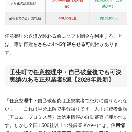
240,000円超（元本残
約154,500円（元本
3ヶ月後の総支払額
存）
減少中）
完済までの合計支払額
400,000円超
約108,000円
任意整理の返済が終わる前にソフト闇金を利用すること
は、家計再建を
さらに4〜5年遅らせる
可能性がありま
す。
壬生町で任意整理中・自己破産後でも可決
実績のある正規業者5選【2026年最新】
「任意整理中・自己破産後は正規業者で絶対に借りられな
い」——これは半分正解で半分誤りです。大手消費者金融
（アコム・プロミス等）は信用情報の自動審査で弾かれま
す。しかし全国1,500社以上の登録業者の中には、
信用情