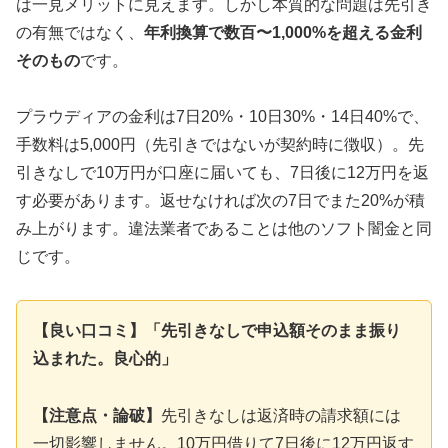
は一見メリットに見えます。しかし本質的な問題は先引き
の有無ではなく、
年利換算で数百〜1,000%を超える金利
そのもの
です。
プラウディアの金利は7日20%・10日30%・14日40%で、
手数料は5,000円（先引きではないが契約時に徴収）。先
引きなしで10万円が口座に届いても、7日後に12万円を返
す必要があります。返せなければ次の7日でまた20%が積
み上がります。違法業者であることは他のソフト闇金と同
じです。
【良い口コミ】「先引きなしで申込額そのまま振り
込まれた。良心的」
【注意点・論破】
先引きなしは返済時の請求額には
一切影響しません。10万円借りて7日後に12万円返す