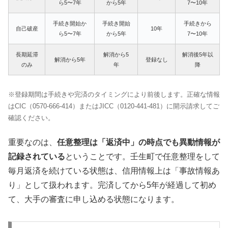
ら5〜7年
から5年
7〜10年
手続き開始か
手続き開始
手続きから
自己破産
10年
ら5〜7年
から5年
7〜10年
長期延滞
解消から5
解消後5年以
解消から5年
登録なし
のみ
年
降
※登録期間は手続きや完済のタイミングにより前後します。正確な情報
はCIC（0570-666-414）またはJICC（0120-441-481）に開示請求してご
確認ください。
重要なのは、
任意整理は「返済中」の時点でも異動情報が
記録されている
ということです。壬生町で任意整理をして
毎月返済を続けている状態は、信用情報上は「事故情報あ
り」として扱われます。完済してから5年が経過して初め
て、大手の審査に申し込める状態になります。