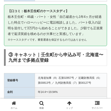
【口コミ：栃木壬生町のケーススタディ】
栃木壬生町・46歳・パート・女性「自己破産から1年4ヶ月が経過
した時点でハローハッピーに電話相談しました。パート収入の証
明を送付して3万円から始めることができました。少額でも正規業
者で返済実績を積めるのが大事だと実感しています」
※ケーススタディです。審査通過を保証するものではありません
③ キャネット｜壬生町から申込み可・北海道〜
九州まで多拠点登録
北海道知事（8）石第02857号 ／ 近畿財務局長（6）
登録番号
第00813号 ／ 九州財務局長（7）第00127号
金利
年14.4〜19.94%
融資額
1万〜50万円
ホーム
検索
トップ
サイドバー
3拠点登録の信頼性。壬生町からWEB完結で申込み可