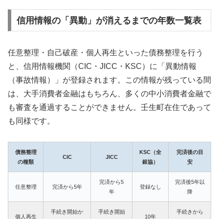
信用情報の「異動」が消えるまでの年数一覧表
任意整理・自己破産・個人再生といった債務整理を行う
と、信用情報機関（CIC・JICC・KSC）に「異動情報
（事故情報）」が登録されます。この情報が残っている間
は、大手消費者金融はもちろん、多くの中小消費者金融で
も審査を通過することができません。壬生町在住であって
も同様です。
債務整理
KSC（全
完済後の目
CIC
JICC
の種類
銀協）
安
完済から5
完済後5年以
任意整理
完済から5年
登録なし
年
降
手続き開始か
手続き開始
手続きから
個人再生
10年