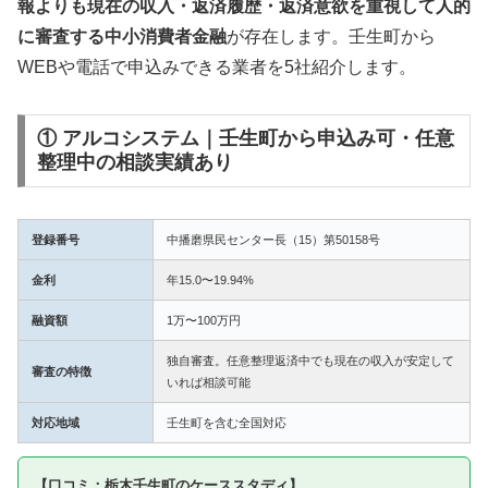
報よりも現在の収入・返済履歴・返済意欲を重視して人的
に審査する中小消費者金融
が存在します。壬生町から
WEBや電話で申込みできる業者を5社紹介します。
① アルコシステム｜壬生町から申込み可・任意
整理中の相談実績あり
登録番号
中播磨県民センター長（15）第50158号
金利
年15.0〜19.94%
融資額
1万〜100万円
独自審査。任意整理返済中でも現在の収入が安定して
審査の特徴
いれば相談可能
対応地域
壬生町を含む全国対応
【口コミ：栃木壬生町のケーススタディ】