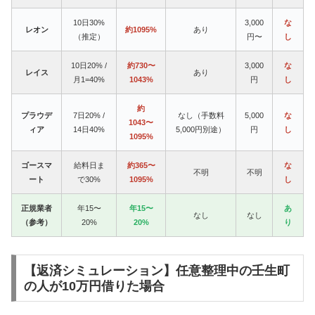
10日30%
3,000
な
レオン
約1095%
あり
（推定）
円〜
し
10日20% /
約730〜
3,000
な
レイス
あり
月1=40%
1043%
円
し
約
プラウデ
7日20% /
なし（手数料
5,000
な
1043〜
ィア
14日40%
5,000円別途）
円
し
1095%
ゴースマ
給料日ま
約365〜
な
不明
不明
ート
で30%
1095%
し
正規業者
年15〜
年15〜
あ
なし
なし
（参考）
20%
20%
り
【返済シミュレーション】任意整理中の壬生町
の人が10万円借りた場合