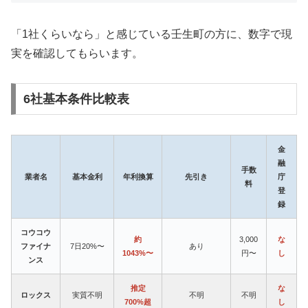
「1社くらいなら」と感じている壬生町の方に、数字で現
実を確認してもらいます。
6社基本条件比較表
金
融
手数
業者名
基本金利
年利換算
先引き
庁
料
登
録
コウコウ
約
3,000
な
ファイナ
7日20%〜
あり
1043%〜
円〜
し
ンス
推定
な
ロックス
実質不明
不明
不明
700%超
し