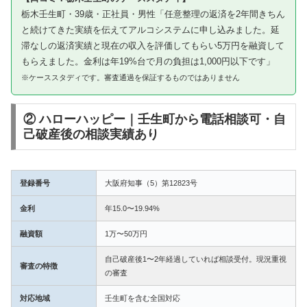
栃木壬生町・39歳・正社員・男性「任意整理の返済を2年間きちん
と続けてきた実績を伝えてアルコシステムに申し込みました。延
滞なしの返済実績と現在の収入を評価してもらい5万円を融資して
もらえました。金利は年19%台で月の負担は1,000円以下です」
※ケーススタディです。審査通過を保証するものではありません
② ハローハッピー｜壬生町から電話相談可・自
己破産後の相談実績あり
登録番号
大阪府知事（5）第12823号
金利
年15.0〜19.94%
融資額
1万〜50万円
自己破産後1〜2年経過していれば相談受付。現況重視
審査の特徴
の審査
対応地域
壬生町を含む全国対応