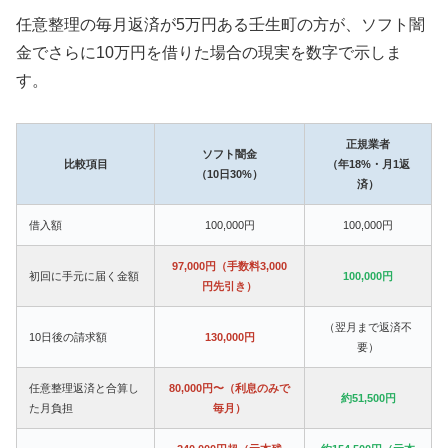
任意整理の毎月返済が5万円ある壬生町の方が、ソフト闇
金でさらに10万円を借りた場合の現実を数字で示しま
す。
正規業者
ソフト闇金
比較項目
（年18%・月1返
（10日30%）
済）
借入額
100,000円
100,000円
97,000円（手数料3,000
初回に手元に届く金額
100,000円
円先引き）
（翌月まで返済不
10日後の請求額
130,000円
要）
任意整理返済と合算し
80,000円〜（利息のみで
約51,500円
た月負担
毎月）