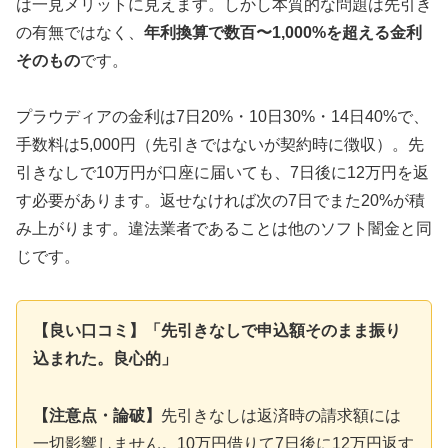
は一見メリットに見えます。しかし本質的な問題は先引き
の有無ではなく、
年利換算で数百〜1,000%を超える金利
そのもの
です。
プラウディアの金利は7日20%・10日30%・14日40%で、
手数料は5,000円（先引きではないが契約時に徴収）。先
引きなしで10万円が口座に届いても、7日後に12万円を返
す必要があります。返せなければ次の7日でまた20%が積
み上がります。違法業者であることは他のソフト闇金と同
じです。
【良い口コミ】「先引きなしで申込額そのまま振り
込まれた。良心的」
【注意点・論破】
先引きなしは返済時の請求額には
一切影響しません。10万円借りて7日後に12万円返す