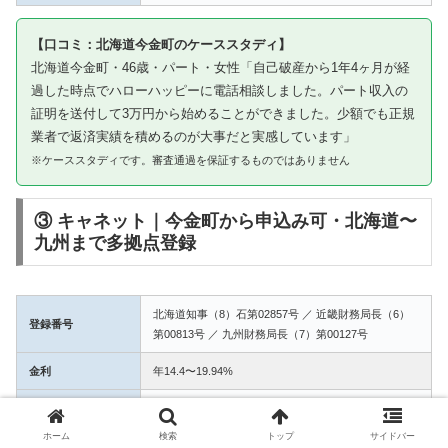
【口コミ：北海道今金町のケーススタディ】
北海道今金町・46歳・パート・女性「自己破産から1年4ヶ月が経
過した時点でハローハッピーに電話相談しました。パート収入の
証明を送付して3万円から始めることができました。少額でも正規
業者で返済実績を積めるのが大事だと実感しています」
※ケーススタディです。審査通過を保証するものではありません
③ キャネット｜今金町から申込み可・北海道〜
九州まで多拠点登録
北海道知事（8）石第02857号 ／ 近畿財務局長（6）
登録番号
第00813号 ／ 九州財務局長（7）第00127号
金利
年14.4〜19.94%
融資額
1万〜50万円
ホーム
検索
トップ
サイドバー
3拠点登録の信頼性。今金町からWEB完結で申込み可