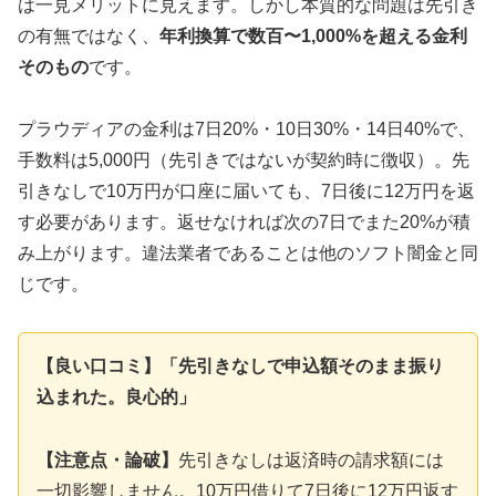
は一見メリットに見えます。しかし本質的な問題は先引き
の有無ではなく、
年利換算で数百〜1,000%を超える金利
そのもの
です。
プラウディアの金利は7日20%・10日30%・14日40%で、
手数料は5,000円（先引きではないが契約時に徴収）。先
引きなしで10万円が口座に届いても、7日後に12万円を返
す必要があります。返せなければ次の7日でまた20%が積
み上がります。違法業者であることは他のソフト闇金と同
じです。
【良い口コミ】「先引きなしで申込額そのまま振り
込まれた。良心的」
【注意点・論破】
先引きなしは返済時の請求額には
一切影響しません。10万円借りて7日後に12万円返す