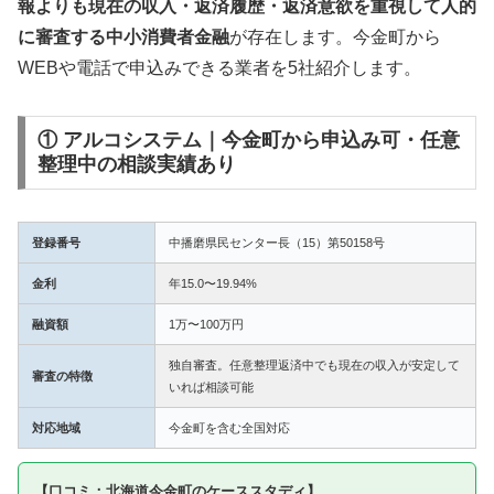
報よりも現在の収入・返済履歴・返済意欲を重視して人的
に審査する中小消費者金融
が存在します。今金町から
WEBや電話で申込みできる業者を5社紹介します。
① アルコシステム｜今金町から申込み可・任意
整理中の相談実績あり
登録番号
中播磨県民センター長（15）第50158号
金利
年15.0〜19.94%
融資額
1万〜100万円
独自審査。任意整理返済中でも現在の収入が安定して
審査の特徴
いれば相談可能
対応地域
今金町を含む全国対応
【口コミ：北海道今金町のケーススタディ】