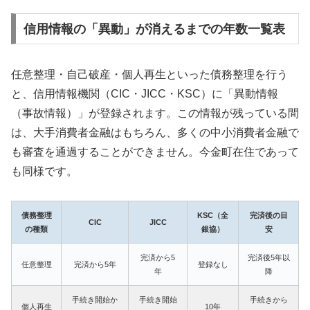
信用情報の「異動」が消えるまでの年数一覧表
任意整理・自己破産・個人再生といった債務整理を行う
と、信用情報機関（CIC・JICC・KSC）に「異動情報
（事故情報）」が登録されます。この情報が残っている間
は、大手消費者金融はもちろん、多くの中小消費者金融で
も審査を通過することができません。今金町在住であって
も同様です。
債務整理
KSC（全
完済後の目
CIC
JICC
の種類
銀協）
安
完済から5
完済後5年以
任意整理
完済から5年
登録なし
年
降
手続き開始か
手続き開始
手続きから
個人再生
10年