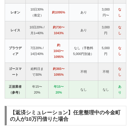
10日30%
3,000
な
レオン
約1095%
あり
（推定）
円〜
し
10日20% /
約730〜
3,000
な
レイス
あり
月1=40%
1043%
円
し
約
プラウデ
7日20% /
なし（手数料
5,000
な
1043〜
ィア
14日40%
5,000円別途）
円
し
1095%
ゴースマ
給料日ま
約365〜
な
不明
不明
ート
で30%
1095%
し
正規業者
年15〜
年15〜
あ
なし
なし
（参考）
20%
20%
り
【返済シミュレーション】任意整理中の今金町
の人が10万円借りた場合