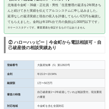
北海道今金町・39歳・正社員・男性「任意整理の返済を2年間きち
んと続けてきた実績を伝えてアルコシステムに申し込みました。
延滞なしの返済実績と現在の収入を評価してもらい5万円を融資し
てもらえました。金利は年19%台で月の負担は1,000円以下です」
※ケーススタディです。審査通過を保証するものではありません
② ハローハッピー｜今金町から電話相談可・自
己破産後の相談実績あり
登録番号
大阪府知事（5）第12823号
金利
年15.0〜19.94%
融資額
1万〜50万円
自己破産後1〜2年経過していれば相談受付。現況重視
審査の特徴
の審査
対応地域
今金町を含む全国対応