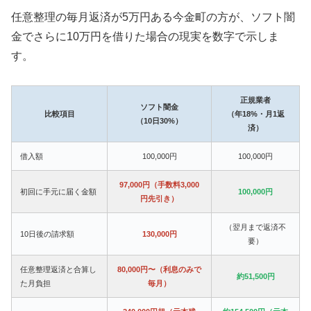
任意整理の毎月返済が5万円ある今金町の方が、ソフト闇
金でさらに10万円を借りた場合の現実を数字で示しま
す。
正規業者
ソフト闇金
比較項目
（年18%・月1返
（10日30%）
済）
借入額
100,000円
100,000円
97,000円（手数料3,000
初回に手元に届く金額
100,000円
円先引き）
（翌月まで返済不
10日後の請求額
130,000円
要）
任意整理返済と合算し
80,000円〜（利息のみで
約51,500円
た月負担
毎月）