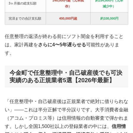
240,000円超（元本残
約154,500円（元本
3ヶ月後の総支払額
存）
減少中）
完済までの合計支払額
400,000円超
約108,000円
任意整理の返済が終わる前にソフト闇金を利用すること
は、家計再建を
さらに4〜5年遅らせる
可能性がありま
す。
今金町で任意整理中・自己破産後でも可決
実績のある正規業者5選【2026年最新】
「任意整理中・自己破産後は正規業者で絶対に借りられな
い」——これは半分正解で半分誤りです。大手消費者金融
（アコム・プロミス等）は信用情報の自動審査で弾かれま
す。しかし全国1,500社以上の登録業者の中には、
信用情