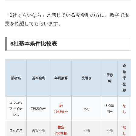
「1社くらいなら」と感じている今金町の方に、数字で現
実を確認してもらいます。
6社基本条件比較表
金
融
手数
業者名
基本金利
年利換算
先引き
庁
料
登
録
コウコウ
約
3,000
な
ファイナ
7日20%〜
あり
1043%〜
円〜
し
ンス
推定
な
ロックス
実質不明
不明
不明
700%超
し