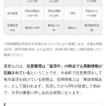
ら5〜7年
から5年
7〜10年
手続き開始か
手続き開始
手続きから
自己破産
10年
ら5〜7年
から5年
7〜10年
長期延滞
解消から5
解消後5年以
解消から5年
登録なし
のみ
年
降
※登録期間は手続きや完済のタイミングにより前後します。正確な情報
はCIC（0570-666-414）またはJICC（0120-441-481）に開示請求してご
確認ください。
重要なのは、
任意整理は「返済中」の時点でも異動情報が
記録されている
ということです。今金町で任意整理をして
毎月返済を続けている状態は、信用情報上は「事故情報あ
り」として扱われます。完済してから5年が経過して初め
て、大手の審査に申し込める状態になります。