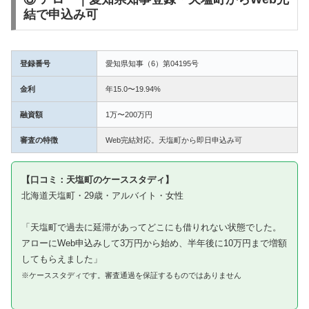
結で申込み可
登録番号
愛知県知事（6）第04195号
金利
年15.0〜19.94%
融資額
1万〜200万円
審査の特徴
Web完結対応。天塩町から即日申込み可
【口コミ：天塩町のケーススタディ】
北海道天塩町・29歳・アルバイト・女性
「天塩町で過去に延滞があってどこにも借りれない状態でした。
アローにWeb申込みして3万円から始め、半年後に10万円まで増額
してもらえました」
※ケーススタディです。審査通過を保証するものではありません