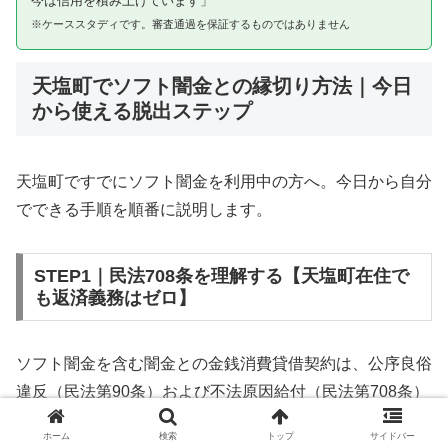
今は信用を積み上げています」
※ケーススタディです。審査通過を保証するものではありません
天塩町でソフト闇金との縁切り方法｜今日
から使える脱出ステップ
天塩町ですでにソフト闇金を利用中の方へ。今日から自分
でできる手順を順番に説明します。
STEP1｜民法708条を理解する【天塩町在住で
も返済義務はゼロ】
ソフト闇金を含む闇金との金銭消費貸借契約は、公序良俗
違反（民法第90条）および不法原因給付（民法第708条）
に該当するため、法的には無効です。天塩町在住であって
ホーム
検索
トップ
サイドバー
も同様です。