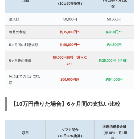
項目
（年18%・月1返
（10日30%換算）
済）
借入額
50,000円
50,000円
毎月の利息
約15,000円〜
約750円〜
6ヶ月間の利息総額
約90,000円〜
約4,500円
50,000円前後（減らな
6ヶ月後の残債
約25,000円（半減）
い）
完済までの合計支払
200,000円超
約54,000円
額
【10万円借りた場合】6ヶ月間の支払い比較
正規消費者金融
ソフト闇金
項目
（年18%・月1返
（10日30%換算）
済）