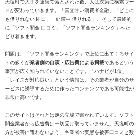
天塩町で大手を連続で落とされた後、人は次第に検索ワー
ドが変わっていきます。「審査甘い消費者金融」「どこに
も借りれない 即日」「延滞中 借りれる」、そして最終的
に「ソフト闇金 口コミ」「ソフト闇金ランキング」へた
どり着きます。
問題は、「ソフト闇金ランキング」で上位に出てくるサイ
トの多くが
業者側の自演・広告費による掲載
であるという
事実が広く知られていないことです。「ハナビが1位」
「レイスが対応良い」という情報は、その業者が自分のサ
ービスに誘導するために作ったコンテンツである可能性が
非常に高いです。
このサイトはそれとは逆の立場で書かれています。ソフト
闇金業者から広告費は一切受け取っていません。天塩町の
方が被害に遭わないよう、各業者の実態を被害口コミと数