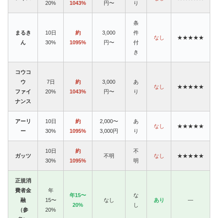
20%
1043%
円〜
り
条
まるき
10日
約
3,000
件
なし
★★★★★
ん
30%
1095%
円〜
付
き
コウコ
ウ
7日
約
3,000
あ
なし
★★★★★
ファイ
20%
1043%
円〜
り
ナンス
アーリ
10日
約
2,000〜
あ
なし
★★★★★
ー
30%
1095%
3,000円
り
10日
約
不
ガッツ
不明
なし
★★★★★
30%
1095%
明
正規消
費者金
年
年15〜
な
融
15〜
なし
あり
—
20%
し
（参
20%