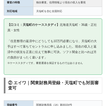
審査の特徴
独自審査。信用情報より現在の収入を重視
対応地域
天塩町を含む全国対応
【口コミ：天塩町のケーススタディ】
北海道天塩町・36歳・正社
員・女性
「任意整理の返済中にどうしても10万円必要になり、天塩町の大
手はすべて落ちてセントラルに申し込みました。現在の収入と返
済中の状況を正直に伝えて無事に可決。ソフト闇金と比べれば月
の負担がまったく違います」
※ケーススタディです。審査通過を保証するものではありません
② エイワ｜関東財務局登録・天塩町でも対面審
査可
登録番号
関東財務局長（14）第00154号