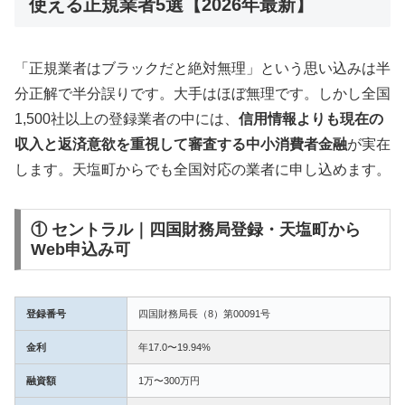
使える正規業者5選【2026年最新】
「正規業者はブラックだと絶対無理」という思い込みは半
分正解で半分誤りです。大手はほぼ無理です。しかし全国
1,500社以上の登録業者の中には、
信用情報よりも現在の
収入と返済意欲を重視して審査する中小消費者金融
が実在
します。天塩町からでも全国対応の業者に申し込めます。
① セントラル｜四国財務局登録・天塩町から
Web申込み可
登録番号
四国財務局長（8）第00091号
金利
年17.0〜19.94%
融資額
1万〜300万円