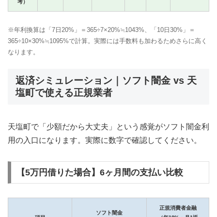
考）
※年利換算は「7日20%」＝365÷7×20%≒1043%、「10日30%」＝
365÷10×30%≒1095%で計算。実際には手数料も加わるためさらに高く
なります。
返済シミュレーション｜ソフト闇金 vs 天
塩町で使える正規業者
天塩町で「少額だから大丈夫」という感覚がソフト闇金利
用の入口になります。実際に数字で確認してください。
【5万円借りた場合】6ヶ月間の支払い比較
正規消費者金融
ソフト闇金