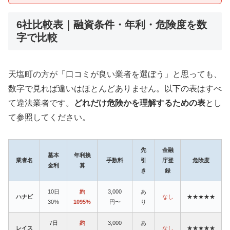
6社比較表｜融資条件・年利・危険度を数
字で比較
天塩町の方が「口コミが良い業者を選ぼう」と思っても、
数字で見れば違いはほとんどありません。以下の表はすべ
て違法業者です。
どれだけ危険かを理解するための表
とし
て参照してください。
先
金融
基本
年利換
業者名
手数料
引
庁登
危険度
金利
算
き
録
10日
約
3,000
あ
ハナビ
なし
★★★★★
30%
1095%
円〜
り
7日
約
3,000
あ
レイス
なし
★★★★★