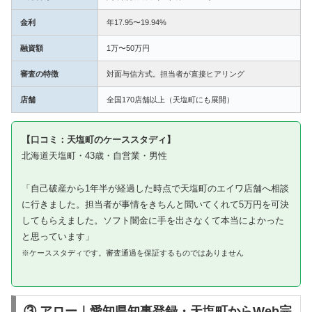
金利
年17.95〜19.94%
融資額
1万〜50万円
審査の特徴
対面与信方式。担当者が直接ヒアリング
店舗
全国170店舗以上（天塩町にも展開）
【口コミ：天塩町のケーススタディ】
北海道天塩町・43歳・自営業・男性
「自己破産から1年半が経過した時点で天塩町のエイワ店舗へ相談
に行きました。担当者が事情をきちんと聞いてくれて5万円を可決
してもらえました。ソフト闇金に手を出さなくて本当によかった
と思っています」
※ケーススタディです。審査通過を保証するものではありません
③ アロー｜愛知県知事登録・天塩町からWeb完