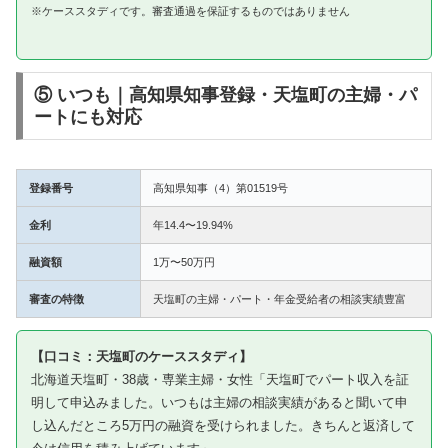
※ケーススタディです。審査通過を保証するものではありません
⑤ いつも｜高知県知事登録・天塩町の主婦・パ
ートにも対応
登録番号
高知県知事（4）第01519号
金利
年14.4〜19.94%
融資額
1万〜50万円
審査の特徴
天塩町の主婦・パート・年金受給者の相談実績豊富
【口コミ：天塩町のケーススタディ】
北海道天塩町・38歳・専業主婦・女性「天塩町でパート収入を証
明して申込みました。いつもは主婦の相談実績があると聞いて申
し込んだところ5万円の融資を受けられました。きちんと返済して