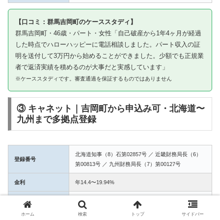
【口コミ：群馬吉岡町のケーススタディ】
群馬吉岡町・46歳・パート・女性「自己破産から1年4ヶ月が経過
した時点でハローハッピーに電話相談しました。パート収入の証
明を送付して3万円から始めることができました。少額でも正規業
者で返済実績を積めるのが大事だと実感しています」
※ケーススタディです。審査通過を保証するものではありません
③ キャネット｜吉岡町から申込み可・北海道〜
九州まで多拠点登録
北海道知事（8）石第02857号 ／ 近畿財務局長（6）
登録番号
第00813号 ／ 九州財務局長（7）第00127号
金利
年14.4〜19.94%
融資額
1万〜50万円
ホーム
検索
トップ
サイドバー
3拠点登録の信頼性。吉岡町からWEB完結で申込み可