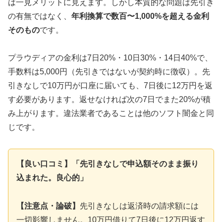
は一見メリットに見えます。しかし本質的な問題は先引き
の有無ではなく、
年利換算で数百〜1,000%を超える金利
そのもの
です。
プラウディアの金利は7日20%・10日30%・14日40%で、
手数料は5,000円（先引きではないが契約時に徴収）。先
引きなしで10万円が口座に届いても、7日後に12万円を返
す必要があります。返せなければ次の7日でまた20%が積
み上がります。違法業者であることは他のソフト闇金と同
じです。
【良い口コミ】「先引きなしで申込額そのまま振り
込まれた。良心的」
【注意点・論破】
先引きなしは返済時の請求額には
一切影響しません。10万円借りて7日後に12万円返す