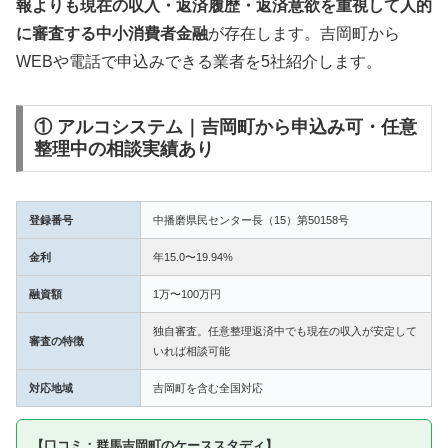
報よりも現在の収入・返済履歴・返済意欲を重視して人的
に審査する中小消費者金融
が存在します。吉岡町から
WEBや電話で申込みできる業者を5社紹介します。
① アルコシステム｜吉岡町から申込み可・任意
整理中の相談実績あり
登録番号
中播磨県民センター長（15）第50158号
金利
年15.0〜19.94%
融資額
1万〜100万円
独自審査。任意整理返済中でも現在の収入が安定して
審査の特徴
いれば相談可能
対応地域
吉岡町を含む全国対応
【口コミ：群馬吉岡町のケーススタディ】