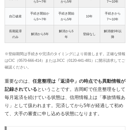
ら5〜7年
から5年
7〜10年
手続き開始か
手続き開始
手続きから
自己破産
10年
ら5〜7年
から5年
7〜10年
長期延滞
解消から5
解消後5年以
解消から5年
登録なし
のみ
年
降
※登録期間は手続きや完済のタイミングにより前後します。正確な情報
はCIC（0570-666-414）またはJICC（0120-441-481）に開示請求してご
確認ください。
重要なのは、
任意整理は「返済中」の時点でも異動情報が
記録されている
ということです。吉岡町で任意整理をして
毎月返済を続けている状態は、信用情報上は「事故情報あ
り」として扱われます。完済してから5年が経過して初め
て、大手の審査に申し込める状態になります。