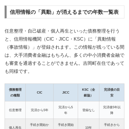
信用情報の「異動」が消えるまでの年数一覧表
任意整理・自己破産・個人再生といった債務整理を行う
と、信用情報機関（CIC・JICC・KSC）に「異動情報
（事故情報）」が登録されます。この情報が残っている間
は、大手消費者金融はもちろん、多くの中小消費者金融で
も審査を通過することができません。吉岡町在住であって
も同様です。
債務整理
KSC（全
完済後の目
CIC
JICC
の種類
銀協）
安
完済から5
完済後5年以
任意整理
完済から5年
登録なし
年
降
手続き開始か
手続き開始
手続きから
個人再生
10年