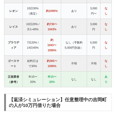
10日30%
3,000
な
レオン
約1095%
あり
（推定）
円〜
し
10日20% /
約730〜
3,000
な
レイス
あり
月1=40%
1043%
円
し
約
プラウデ
7日20% /
なし（手数料
5,000
な
1043〜
ィア
14日40%
5,000円別途）
円
し
1095%
ゴースマ
給料日ま
約365〜
な
不明
不明
ート
で30%
1095%
し
正規業者
年15〜
年15〜
あ
なし
なし
（参考）
20%
20%
り
【返済シミュレーション】任意整理中の吉岡町
の人が10万円借りた場合