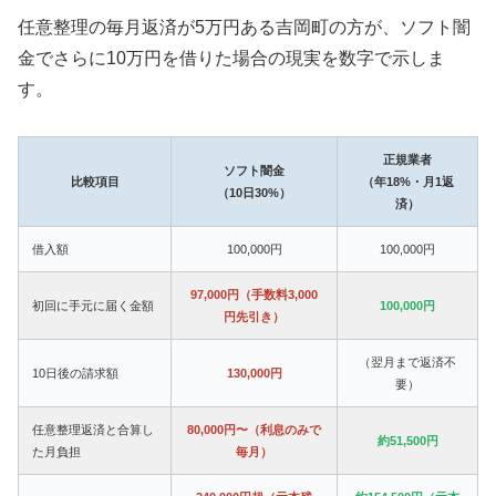
任意整理の毎月返済が5万円ある吉岡町の方が、ソフト闇
金でさらに10万円を借りた場合の現実を数字で示しま
す。
正規業者
ソフト闇金
比較項目
（年18%・月1返
（10日30%）
済）
借入額
100,000円
100,000円
97,000円（手数料3,000
初回に手元に届く金額
100,000円
円先引き）
（翌月まで返済不
10日後の請求額
130,000円
要）
任意整理返済と合算し
80,000円〜（利息のみで
約51,500円
た月負担
毎月）