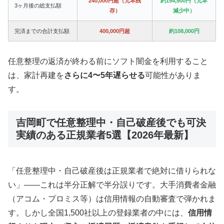
240,000円超（元本残
約154,500円（元本
3ヶ月後の総支払額
存）
減少中）
完済までの合計支払額
400,000円超
約108,000円
任意整理の返済が終わる前にソフト闇金を利用すること
は、家計再建を
さらに4〜5年遅らせる
可能性がありま
す。
吉岡町で任意整理中・自己破産後でも可決
実績のある正規業者5選【2026年最新】
「任意整理中・自己破産後は正規業者で絶対に借りられな
い」——これは半分正解で半分誤りです。大手消費者金融
（アコム・プロミス等）は信用情報の自動審査で弾かれま
す。しかし全国1,500社以上の登録業者の中には、
信用情