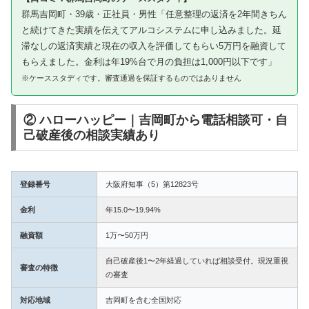
群馬吉岡町・39歳・正社員・男性「任意整理の返済を2年間きちん
と続けてきた実績を伝えてアルコシステムに申し込みました。延
滞なしの返済実績と現在の収入を評価してもらい5万円を融資して
もらえました。金利は年19%台で月の負担は1,000円以下です」
※ケーススタディです。審査通過を保証するものではありません
② ハローハッピー｜吉岡町から電話相談可・自
己破産後の相談実績あり
登録番号
大阪府知事（5）第12823号
金利
年15.0〜19.94%
融資額
1万〜50万円
自己破産後1〜2年経過していれば相談受付。現況重視
審査の特徴
の審査
対応地域
吉岡町を含む全国対応