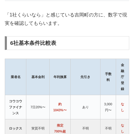
「1社くらいなら」と感じている吉岡町の方に、数字で現
実を確認してもらいます。
6社基本条件比較表
金
融
手数
業者名
基本金利
年利換算
先引き
庁
料
登
録
コウコウ
約
3,000
な
ファイナ
7日20%〜
あり
1043%〜
円〜
し
ンス
推定
な
ロックス
実質不明
不明
不明
700%超
し