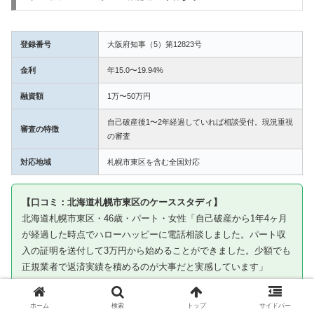
登録番号
大阪府知事（5）第12823号
金利
年15.0〜19.94%
融資額
1万〜50万円
自己破産後1〜2年経過していれば相談受付。現況重視
審査の特徴
の審査
対応地域
札幌市東区を含む全国対応
【口コミ：北海道札幌市東区のケーススタディ】
北海道札幌市東区・46歳・パート・女性「自己破産から1年4ヶ月
が経過した時点でハローハッピーに電話相談しました。パート収
入の証明を送付して3万円から始めることができました。少額でも
正規業者で返済実績を積めるのが大事だと実感しています」
※ケーススタディです。審査通過を保証するものではありません
ホーム
検索
トップ
サイドバー