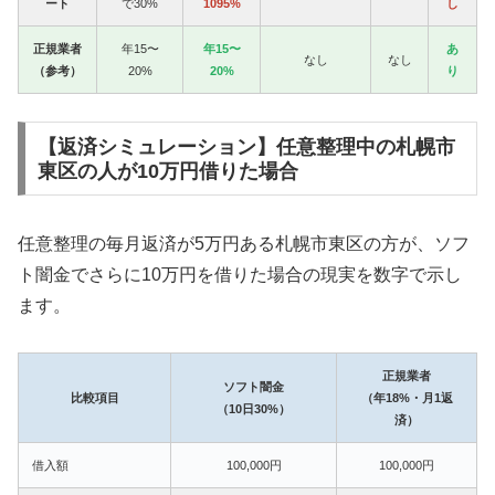
ート
で30%
1095%
し
正規業者
年15〜
年15〜
あ
なし
なし
（参考）
20%
20%
り
【返済シミュレーション】任意整理中の札幌市
東区の人が10万円借りた場合
任意整理の毎月返済が5万円ある札幌市東区の方が、ソフ
ト闇金でさらに10万円を借りた場合の現実を数字で示し
ます。
正規業者
ソフト闇金
比較項目
（年18%・月1返
（10日30%）
済）
借入額
100,000円
100,000円