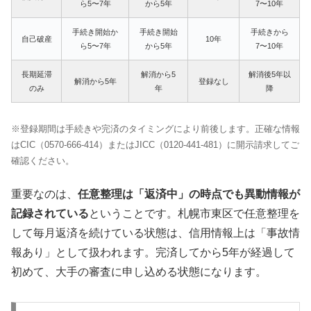
ら5〜7年
から5年
7〜10年
手続き開始か
手続き開始
手続きから
自己破産
10年
ら5〜7年
から5年
7〜10年
長期延滞
解消から5
解消後5年以
解消から5年
登録なし
のみ
年
降
※登録期間は手続きや完済のタイミングにより前後します。正確な情報
はCIC（0570-666-414）またはJICC（0120-441-481）に開示請求してご
確認ください。
重要なのは、
任意整理は「返済中」の時点でも異動情報が
記録されている
ということです。札幌市東区で任意整理を
して毎月返済を続けている状態は、信用情報上は「事故情
報あり」として扱われます。完済してから5年が経過して
初めて、大手の審査に申し込める状態になります。