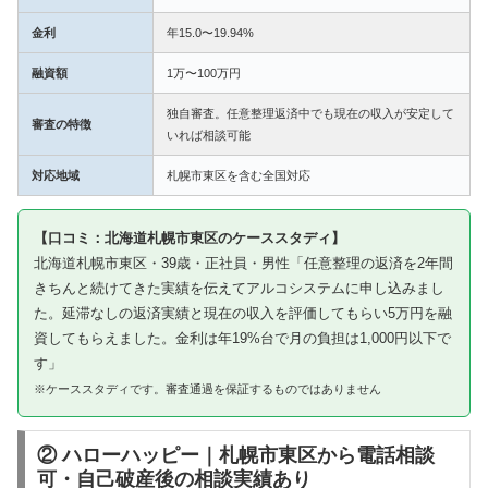
金利
年15.0〜19.94%
融資額
1万〜100万円
独自審査。任意整理返済中でも現在の収入が安定して
審査の特徴
いれば相談可能
対応地域
札幌市東区を含む全国対応
【口コミ：北海道札幌市東区のケーススタディ】
北海道札幌市東区・39歳・正社員・男性「任意整理の返済を2年間
きちんと続けてきた実績を伝えてアルコシステムに申し込みまし
た。延滞なしの返済実績と現在の収入を評価してもらい5万円を融
資してもらえました。金利は年19%台で月の負担は1,000円以下で
す」
※ケーススタディです。審査通過を保証するものではありません
② ハローハッピー｜札幌市東区から電話相談
可・自己破産後の相談実績あり