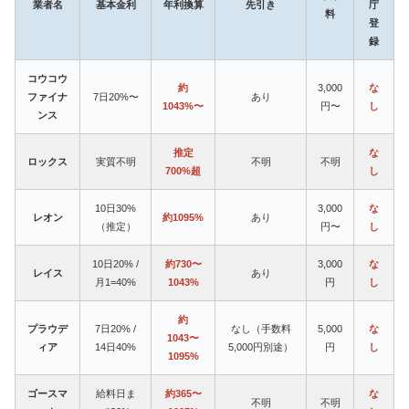
業者名
基本金利
年利換算
先引き
庁
料
登
録
コウコウ
約
3,000
な
ファイナ
7日20%〜
あり
1043%〜
円〜
し
ンス
推定
な
ロックス
実質不明
不明
不明
700%超
し
10日30%
3,000
な
レオン
約1095%
あり
（推定）
円〜
し
10日20% /
約730〜
3,000
な
レイス
あり
月1=40%
1043%
円
し
約
プラウデ
7日20% /
なし（手数料
5,000
な
1043〜
ィア
14日40%
5,000円別途）
円
し
1095%
ゴースマ
給料日ま
約365〜
な
不明
不明