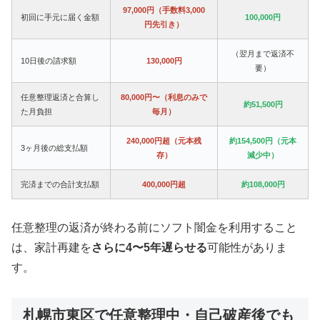
97,000円（手数料3,000
初回に手元に届く金額
100,000円
円先引き）
（翌月まで返済不
10日後の請求額
130,000円
要）
任意整理返済と合算し
80,000円〜（利息のみで
約51,500円
た月負担
毎月）
240,000円超（元本残
約154,500円（元本
3ヶ月後の総支払額
存）
減少中）
完済までの合計支払額
400,000円超
約108,000円
任意整理の返済が終わる前にソフト闇金を利用すること
は、家計再建を
さらに4〜5年遅らせる
可能性がありま
す。
札幌市東区で任意整理中・自己破産後でも