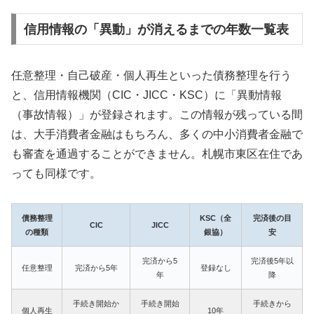
信用情報の「異動」が消えるまでの年数一覧表
任意整理・自己破産・個人再生といった債務整理を行う
と、信用情報機関（CIC・JICC・KSC）に「異動情報
（事故情報）」が登録されます。この情報が残っている間
は、大手消費者金融はもちろん、多くの中小消費者金融で
も審査を通過することができません。札幌市東区在住であ
っても同様です。
債務整理
KSC（全
完済後の目
CIC
JICC
の種類
銀協）
安
完済から5
完済後5年以
任意整理
完済から5年
登録なし
年
降
手続き開始か
手続き開始
手続きから
個人再生
10年