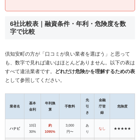
6社比較表｜融資条件・年利・危険度を数
字で比較
倶知安町の方が「口コミが良い業者を選ぼう」と思って
も、数字で見れば違いはほとんどありません。以下の表は
すべて違法業者です。
どれだけ危険かを理解するための表
として参照してください。
先
金融
基本
年利換
業者名
手数料
引
庁登
危険度
金利
算
き
録
10日
約
3,000
あ
ハナビ
なし
★★★★★
30%
1095%
円〜
り