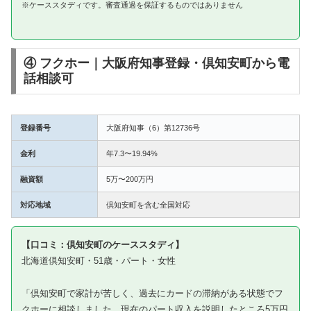
※ケーススタディです。審査通過を保証するものではありません
④ フクホー｜大阪府知事登録・倶知安町から電
話相談可
登録番号
大阪府知事（6）第12736号
金利
年7.3〜19.94%
融資額
5万〜200万円
対応地域
倶知安町を含む全国対応
【口コミ：倶知安町のケーススタディ】
北海道倶知安町・51歳・パート・女性
「倶知安町で家計が苦しく、過去にカードの滞納がある状態でフ
クホーに相談しました。現在のパート収入を説明したところ5万円