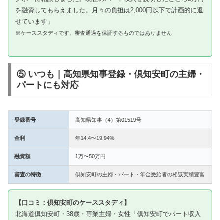
を融資してもらえました。月々の負担は2,000円以下で計画的に返
せています」
※ケーススタディです。審査通過を保証するものではありません
⑤ いつも｜高知県知事登録・倶知安町の主婦・
パートにも対応
登録番号
高知県知事（4）第01519号
金利
年14.4〜19.94%
融資額
1万〜50万円
審査の特徴
倶知安町の主婦・パート・年金受給者の相談実績豊富
【口コミ：倶知安町のケーススタディ】
北海道倶知安町・38歳・専業主婦・女性「倶知安町でパート収入