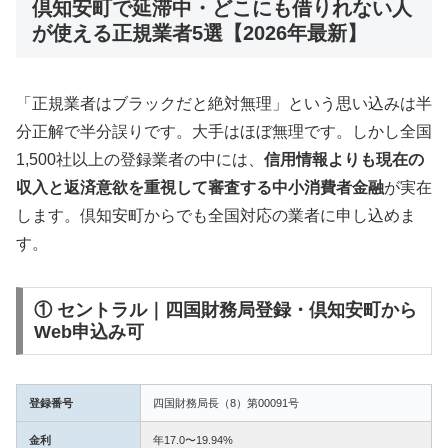
倶知安町で延滞中・どこにも借りれない人
が使える正規業者5選【2026年最新】
「正規業者はブラックだと絶対無理」という思い込みは半
分正解で半分誤りです。大手はほぼ無理です。しかし全国
1,500社以上の登録業者の中には、
信用情報よりも現在の
収入と返済意欲を重視して審査する中小消費者金融
が実在
します。倶知安町からでも全国対応の業者に申し込めま
す。
① セントラル｜四国財務局登録・倶知安町から
Web申込み可
登録番号
四国財務局長（8）第00091号
金利
年17.0〜19.94%