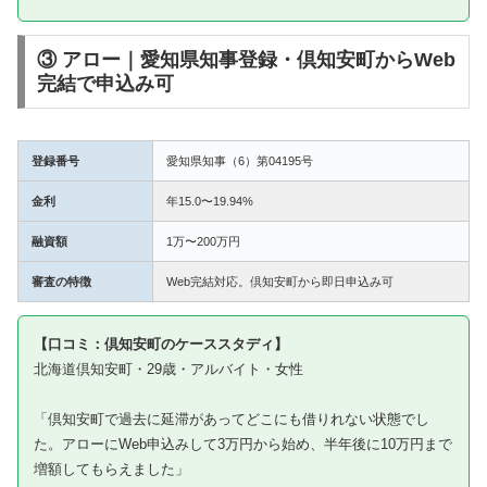
③ アロー｜愛知県知事登録・倶知安町からWeb
完結で申込み可
登録番号
愛知県知事（6）第04195号
金利
年15.0〜19.94%
融資額
1万〜200万円
審査の特徴
Web完結対応。倶知安町から即日申込み可
【口コミ：倶知安町のケーススタディ】
北海道倶知安町・29歳・アルバイト・女性
「倶知安町で過去に延滞があってどこにも借りれない状態でし
た。アローにWeb申込みして3万円から始め、半年後に10万円まで
増額してもらえました」