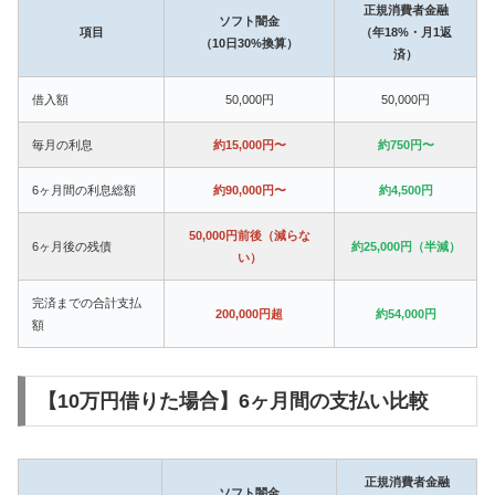
正規消費者金融
ソフト闇金
項目
（年18%・月1返
（10日30%換算）
済）
借入額
50,000円
50,000円
毎月の利息
約15,000円〜
約750円〜
6ヶ月間の利息総額
約90,000円〜
約4,500円
50,000円前後（減らな
6ヶ月後の残債
約25,000円（半減）
い）
完済までの合計支払
200,000円超
約54,000円
額
【10万円借りた場合】6ヶ月間の支払い比較
正規消費者金融
ソフト闇金