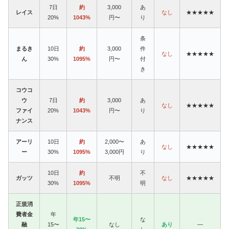
7日
約
3,000
あ
レイス
なし
★★★★★
20%
1043%
円〜
り
条
まるき
10日
約
3,000
件
なし
★★★★★
ん
30%
1095%
円〜
付
き
コウコ
ウ
7日
約
3,000
あ
なし
★★★★★
ファイ
20%
1043%
円〜
り
ナンス
アーリ
10日
約
2,000〜
あ
なし
★★★★★
ー
30%
1095%
3,000円
り
10日
約
不
ガッツ
不明
なし
★★★★★
30%
1095%
明
正規消
費者金
年
年15〜
な
融
15〜
なし
あり
—