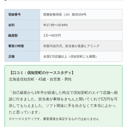
登録番号
関東財務局長（14）第00154号
金利
年17.95〜19.94%
融資額
1万〜50万円
審査の特徴
対面与信方式。担当者が直接ヒアリング
店舗
全国170店舗以上（倶知安町にも展開）
【口コミ：倶知安町のケーススタディ】
北海道倶知安町・43歳・自営業・男性
「自己破産から1年半が経過した時点で倶知安町のエイワ店舗へ相
談に行きました。担当者が事情をきちんと聞いてくれて5万円を可
決してもらえました。ソフト闇金に手を出さなくて本当によかっ
たと思っています」
※ケーススタディです。審査通過を保証するものではありません