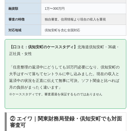
融資額
1万〜300万円
審査の特徴
独自審査。信用情報より現在の収入を重視
対応地域
倶知安町を含む全国対応
【口コミ：倶知安町のケーススタディ】
北海道倶知安町・36歳・
正社員・女性
「任意整理の返済中にどうしても10万円必要になり、倶知安町の
大手はすべて落ちてセントラルに申し込みました。現在の収入と
返済中の状況を正直に伝えて無事に可決。ソフト闇金と比べれば
月の負担がまったく違います」
※ケーススタディです。審査通過を保証するものではありません
② エイワ｜関東財務局登録・倶知安町でも対面
審査可