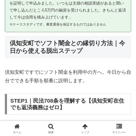
を証明して申込みました。いつもは主婦の相談実績があると聞い
て申し込んだところ5万円の融資を受けられました。きちんと返済
して今は信用を積み上げています」
※ケーススタディです。審査通過を保証するものではありません
倶知安町でソフト闇金との縁切り方法｜今
日から使える脱出ステップ
倶知安町ですでにソフト闇金を利用中の方へ。今日から自
分でできる手順を順番に説明します。
STEP1｜民法708条を理解する【倶知安町在住
でも返済義務はゼロ】
ソフト闇金を含む闇金との金銭消費貸借契約は、公序良俗
ホーム
検索
トップ
サイドバー
違反（民法第90条）および不法原因給付（民法第708条）