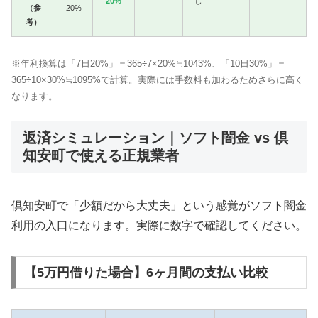
20%
し
（参
20%
考）
※年利換算は「7日20%」＝365÷7×20%≒1043%、「10日30%」＝
365÷10×30%≒1095%で計算。実際には手数料も加わるためさらに高く
なります。
返済シミュレーション｜ソフト闇金 vs 倶
知安町で使える正規業者
倶知安町で「少額だから大丈夫」という感覚がソフト闇金
利用の入口になります。実際に数字で確認してください。
【5万円借りた場合】6ヶ月間の支払い比較