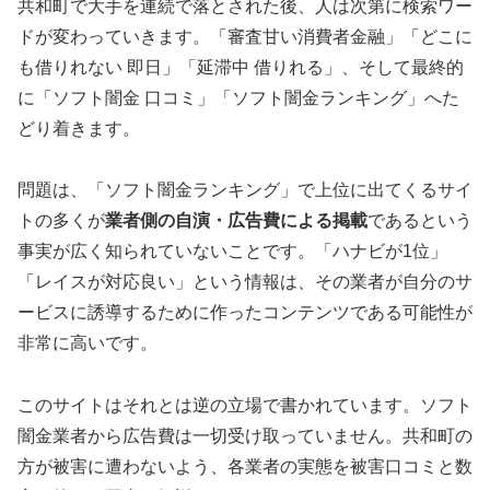
共和町で大手を連続で落とされた後、人は次第に検索ワー
ドが変わっていきます。「審査甘い消費者金融」「どこに
も借りれない 即日」「延滞中 借りれる」、そして最終的
に「ソフト闇金 口コミ」「ソフト闇金ランキング」へた
どり着きます。
問題は、「ソフト闇金ランキング」で上位に出てくるサイ
トの多くが
業者側の自演・広告費による掲載
であるという
事実が広く知られていないことです。「ハナビが1位」
「レイスが対応良い」という情報は、その業者が自分のサ
ービスに誘導するために作ったコンテンツである可能性が
非常に高いです。
このサイトはそれとは逆の立場で書かれています。ソフト
闇金業者から広告費は一切受け取っていません。共和町の
方が被害に遭わないよう、各業者の実態を被害口コミと数