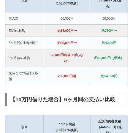
項目
（年18%・月1返
（10日30%換算）
済）
借入額
50,000円
50,000円
毎月の利息
約15,000円〜
約750円〜
6ヶ月間の利息総額
約90,000円〜
約4,500円
50,000円前後（減らな
6ヶ月後の残債
約25,000円（半減）
い）
完済までの合計支払
200,000円超
約54,000円
額
【10万円借りた場合】6ヶ月間の支払い比較
正規消費者金融
ソフト闇金
項目
（年18%・月1返
（10日30%換算）
済）