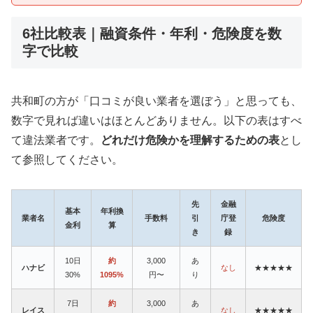
6社比較表｜融資条件・年利・危険度を数
字で比較
共和町の方が「口コミが良い業者を選ぼう」と思っても、
数字で見れば違いはほとんどありません。以下の表はすべ
て違法業者です。
どれだけ危険かを理解するための表
とし
て参照してください。
先
金融
基本
年利換
業者名
手数料
引
庁登
危険度
金利
算
き
録
10日
約
3,000
あ
ハナビ
なし
★★★★★
30%
1095%
円〜
り
7日
約
3,000
あ
レイス
なし
★★★★★