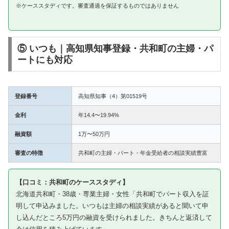
※ケーススタディです。審査通過を保証するものではありません
⑤ いつも｜高知県知事登録・共和町の主婦・パ
ートにも対応
登録番号
高知県知事（4）第01519号
金利
年14.4〜19.94%
融資額
1万〜50万円
審査の特徴
共和町の主婦・パート・年金受給者の相談実績豊富
【口コミ：共和町のケーススタディ】
北海道共和町・38歳・専業主婦・女性「共和町でパート収入を証
明して申込みました。いつもは主婦の相談実績があると聞いて申
し込んだところ5万円の融資を受けられました。きちんと返済して