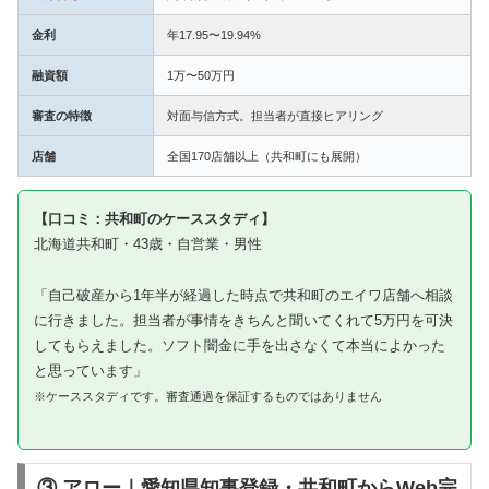
金利
年17.95〜19.94%
融資額
1万〜50万円
審査の特徴
対面与信方式。担当者が直接ヒアリング
店舗
全国170店舗以上（共和町にも展開）
【口コミ：共和町のケーススタディ】
北海道共和町・43歳・自営業・男性
「自己破産から1年半が経過した時点で共和町のエイワ店舗へ相談
に行きました。担当者が事情をきちんと聞いてくれて5万円を可決
してもらえました。ソフト闇金に手を出さなくて本当によかった
と思っています」
※ケーススタディです。審査通過を保証するものではありません
③ アロー｜愛知県知事登録・共和町からWeb完