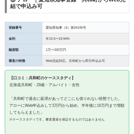
結で申込み可
登録番号
愛知県知事（6）第04195号
金利
年15.0〜19.94%
融資額
1万〜200万円
審査の特徴
Web完結対応。共和町から即日申込み可
【口コミ：共和町のケーススタディ】
北海道共和町・29歳・アルバイト・女性
「共和町で過去に延滞があってどこにも借りれない状態でした。
アローにWeb申込みして3万円から始め、半年後に10万円まで増額
してもらえました」
※ケーススタディです。審査通過を保証するものではありません