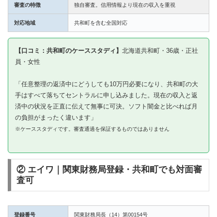
審査の特徴
独自審査。信用情報より現在の収入を重視
対応地域
共和町を含む全国対応
【口コミ：共和町のケーススタディ】
北海道共和町・36歳・正社
員・女性
「任意整理の返済中にどうしても10万円必要になり、共和町の大
手はすべて落ちてセントラルに申し込みました。現在の収入と返
済中の状況を正直に伝えて無事に可決。ソフト闇金と比べれば月
の負担がまったく違います」
※ケーススタディです。審査通過を保証するものではありません
② エイワ｜関東財務局登録・共和町でも対面審
査可
登録番号
関東財務局長（14）第00154号