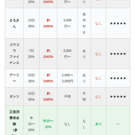
20%
1043%
円〜
り
条
まるき
10日
約
3,000
件
なし
★★★★★
ん
30%
1095%
円〜
付
き
コウコ
ウ
7日
約
3,000
あ
なし
★★★★★
ファイ
20%
1043%
円〜
り
ナンス
アーリ
10日
約
2,000〜
あ
なし
★★★★★
ー
30%
1095%
3,000円
り
10日
約
不
ガッツ
不明
なし
★★★★★
30%
1095%
明
正規消
費者金
年
年15〜
な
融
15〜
なし
あり
—
20%
し
（参
20%