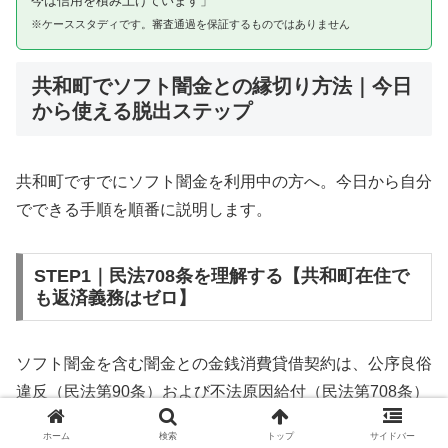
今は信用を積み上げています」
※ケーススタディです。審査通過を保証するものではありません
共和町でソフト闇金との縁切り方法｜今日
から使える脱出ステップ
共和町ですでにソフト闇金を利用中の方へ。今日から自分
でできる手順を順番に説明します。
STEP1｜民法708条を理解する【共和町在住で
も返済義務はゼロ】
ソフト闇金を含む闇金との金銭消費貸借契約は、公序良俗
違反（民法第90条）および不法原因給付（民法第708条）
に該当するため、法的には無効です。共和町在住であって
ホーム
検索
トップ
サイドバー
も同様です。