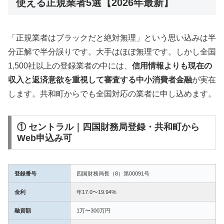
使える正規業者5選【2026年最新】
「正規業者はブラックだと絶対無理」という思い込みは半
分正解で半分誤りです。大手はほぼ無理です。しかし全国
1,500社以上の登録業者の中には、
信用情報よりも現在の
収入と返済意欲を重視して審査する中小消費者金融
が実在
します。共和町からでも全国対応の業者に申し込めます。
① セントラル｜四国財務局登録・共和町から
Web申込み可
登録番号
四国財務局長（8）第00091号
金利
年17.0〜19.94%
融資額
1万〜300万円