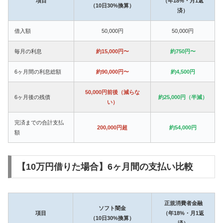
項目
（年18%・月1返
（10日30%換算）
済）
借入額
50,000円
50,000円
毎月の利息
約15,000円〜
約750円〜
6ヶ月間の利息総額
約90,000円〜
約4,500円
50,000円前後（減らな
6ヶ月後の残債
約25,000円（半減）
い）
完済までの合計支払
200,000円超
約54,000円
額
【10万円借りた場合】6ヶ月間の支払い比較
正規消費者金融
ソフト闇金
項目
（年18%・月1返
（10日30%換算）
済）