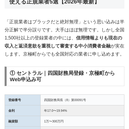
使える正規業者5選【2026年最新】
「正規業者はブラックだと絶対無理」という思い込みは半
分正解で半分誤りです。大手はほぼ無理です。しかし全国
1,500社以上の登録業者の中には、
信用情報よりも現在の
収入と返済意欲を重視して審査する中小消費者金融
が実在
します。京極町からでも全国対応の業者に申し込めます。
① セントラル｜四国財務局登録・京極町から
Web申込み可
登録番号
四国財務局長（8）第00091号
金利
年17.0〜19.94%
融資額
1万〜300万円