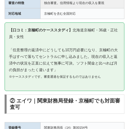
審査の特徴
独自審査。信用情報より現在の収入を重視
対応地域
京極町を含む全国対応
【口コミ：京極町のケーススタディ】
北海道京極町・36歳・正社
員・女性
「任意整理の返済中にどうしても10万円必要になり、京極町の大
手はすべて落ちてセントラルに申し込みました。現在の収入と返
済中の状況を正直に伝えて無事に可決。ソフト闇金と比べれば月
の負担がまったく違います」
※ケーススタディです。審査通過を保証するものではありません
② エイワ｜関東財務局登録・京極町でも対面審
査可
登録番号
関東財務局長（14）第00154号