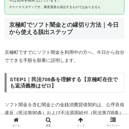
今は信用を積み上げています」
※ケーススタディです。審査通過を保証するものではありません
京極町でソフト闇金との縁切り方法｜今日
から使える脱出ステップ
京極町ですでにソフト闇金を利用中の方へ。今日から自分
でできる手順を順番に説明します。
STEP1｜民法708条を理解する【京極町在住で
も返済義務はゼロ】
ソフト闇金を含む闇金との金銭消費貸借契約は、公序良俗
違反（民法第90条）および不法原因給付（民法第708条）
に該当するため、法的には無効です。京極町在住であって
ホーム
検索
トップ
サイドバー
も同様です。