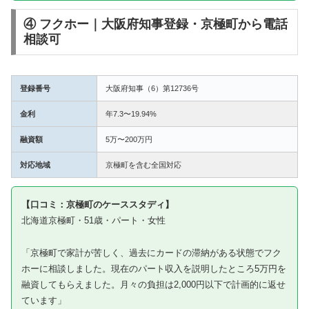
④ フクホー｜大阪府知事登録・京極町から電話
相談可
登録番号
大阪府知事（6）第12736号
金利
年7.3〜19.94%
融資額
5万〜200万円
対応地域
京極町を含む全国対応
【口コミ：京極町のケーススタディ】
北海道京極町・51歳・パート・女性
「京極町で家計が苦しく、過去にカードの滞納がある状態でフク
ホーに相談しました。現在のパート収入を説明したところ5万円を
融資してもらえました。月々の負担は2,000円以下で計画的に返せ
ています」