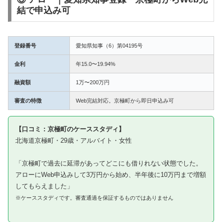
結で申込み可
登録番号
愛知県知事（6）第04195号
金利
年15.0〜19.94%
融資額
1万〜200万円
審査の特徴
Web完結対応。京極町から即日申込み可
【口コミ：京極町のケーススタディ】
北海道京極町・29歳・アルバイト・女性
「京極町で過去に延滞があってどこにも借りれない状態でした。
アローにWeb申込みして3万円から始め、半年後に10万円まで増額
してもらえました」
※ケーススタディです。審査通過を保証するものではありません