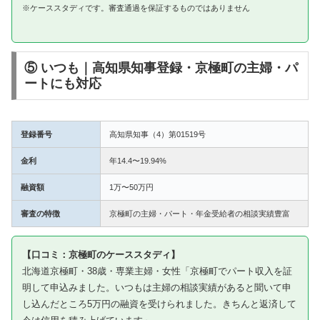
※ケーススタディです。審査通過を保証するものではありません
⑤ いつも｜高知県知事登録・京極町の主婦・パ
ートにも対応
登録番号
高知県知事（4）第01519号
金利
年14.4〜19.94%
融資額
1万〜50万円
審査の特徴
京極町の主婦・パート・年金受給者の相談実績豊富
【口コミ：京極町のケーススタディ】
北海道京極町・38歳・専業主婦・女性「京極町でパート収入を証
明して申込みました。いつもは主婦の相談実績があると聞いて申
し込んだところ5万円の融資を受けられました。きちんと返済して