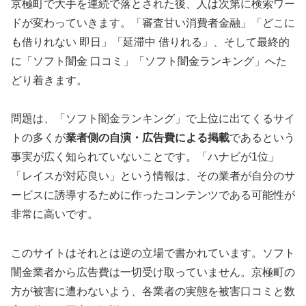
京極町で大手を連続で落とされた後、人は次第に検索ワー
ドが変わっていきます。「審査甘い消費者金融」「どこに
も借りれない 即日」「延滞中 借りれる」、そして最終的
に「ソフト闇金 口コミ」「ソフト闇金ランキング」へた
どり着きます。
問題は、「ソフト闇金ランキング」で上位に出てくるサイ
トの多くが
業者側の自演・広告費による掲載
であるという
事実が広く知られていないことです。「ハナビが1位」
「レイスが対応良い」という情報は、その業者が自分のサ
ービスに誘導するために作ったコンテンツである可能性が
非常に高いです。
このサイトはそれとは逆の立場で書かれています。ソフト
闇金業者から広告費は一切受け取っていません。京極町の
方が被害に遭わないよう、各業者の実態を被害口コミと数