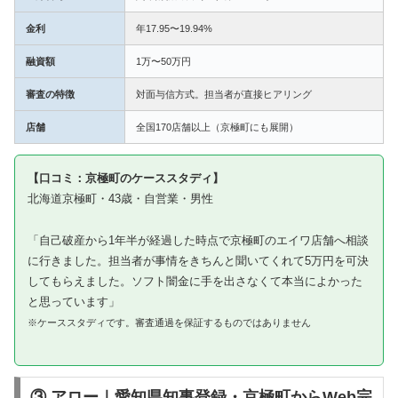
金利
年17.95〜19.94%
融資額
1万〜50万円
審査の特徴
対面与信方式。担当者が直接ヒアリング
店舗
全国170店舗以上（京極町にも展開）
【口コミ：京極町のケーススタディ】
北海道京極町・43歳・自営業・男性
「自己破産から1年半が経過した時点で京極町のエイワ店舗へ相談
に行きました。担当者が事情をきちんと聞いてくれて5万円を可決
してもらえました。ソフト闇金に手を出さなくて本当によかった
と思っています」
※ケーススタディです。審査通過を保証するものではありません
③ アロー｜愛知県知事登録・京極町からWeb完