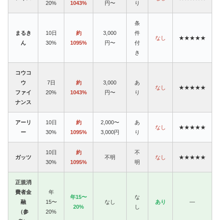
20%
1043%
円〜
り
条
まるき
10日
約
3,000
件
なし
★★★★★
ん
30%
1095%
円〜
付
き
コウコ
ウ
7日
約
3,000
あ
なし
★★★★★
ファイ
20%
1043%
円〜
り
ナンス
アーリ
10日
約
2,000〜
あ
なし
★★★★★
ー
30%
1095%
3,000円
り
10日
約
不
ガッツ
不明
なし
★★★★★
30%
1095%
明
正規消
費者金
年
年15〜
な
融
15〜
なし
あり
—
20%
し
（参
20%