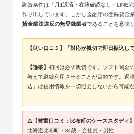
融資条件は「月1返済・在籍確認なし・LIN
作り出しています。しかし金融庁の登録貸金
貸金業法違反の無登録業者
であることを意味
【良い口コミ】「対応が親切で即日振込し
【論破】
初回は必ず親切です。ソフト闇金
与えて継続利用させることが目的です。返済
込」は信用情報を一切照会しないから可能
⚠️【被害口コミ：比布町のケーススタディ
北海道比布町・34歳・会社員・男性