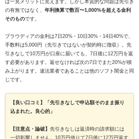
は一見メリットに見えます。しかし本質的な問題は先引き
の有無ではなく、
年利換算で数百〜1,000%を超える金利
そのもの
です。
プラウディアの金利は7日20%・10日30%・14日40%で、
手数料は5,000円（先引きではないが契約時に徴収）。先
引きなしで10万円が口座に届いても、7日後に12万円を返
す必要があります。返せなければ次の7日でまた20%が積
み上がります。違法業者であることは他のソフト闇金と同
じです。
【良い口コミ】「先引きなしで申込額そのまま振り
込まれた。良心的」
【注意点・論破】
先引きなしは返済時の請求額には
一切影響しません。10万円借りて7日後に12万円返す