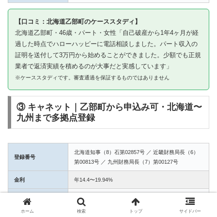
【口コミ：北海道乙部町のケーススタディ】
北海道乙部町・46歳・パート・女性「自己破産から1年4ヶ月が経
過した時点でハローハッピーに電話相談しました。パート収入の
証明を送付して3万円から始めることができました。少額でも正規
業者で返済実績を積めるのが大事だと実感しています」
※ケーススタディです。審査通過を保証するものではありません
③ キャネット｜乙部町から申込み可・北海道〜
九州まで多拠点登録
北海道知事（8）石第02857号 ／ 近畿財務局長（6）
登録番号
第00813号 ／ 九州財務局長（7）第00127号
金利
年14.4〜19.94%
融資額
1万〜50万円
ホーム
検索
トップ
サイドバー
3拠点登録の信頼性。乙部町からWEB完結で申込み可