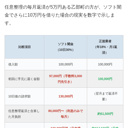
任意整理の毎月返済が5万円ある乙部町の方が、ソフト闇
金でさらに10万円を借りた場合の現実を数字で示しま
す。
正規業者
ソフト闇金
比較項目
（年18%・月1返
（10日30%）
済）
借入額
100,000円
100,000円
97,000円（手数料3,000
初回に手元に届く金額
100,000円
円先引き）
（翌月まで返済不
10日後の請求額
130,000円
要）
任意整理返済と合算し
80,000円〜（利息のみで
約51,500円
た月負担
毎月）