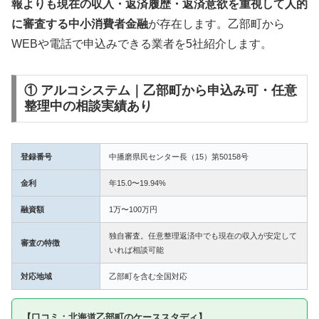
報よりも現在の収入・返済履歴・返済意欲を重視して人的
に審査する中小消費者金融
が存在します。乙部町から
WEBや電話で申込みできる業者を5社紹介します。
① アルコシステム｜乙部町から申込み可・任意
整理中の相談実績あり
登録番号
中播磨県民センター長（15）第50158号
金利
年15.0〜19.94%
融資額
1万〜100万円
独自審査。任意整理返済中でも現在の収入が安定して
審査の特徴
いれば相談可能
対応地域
乙部町を含む全国対応
【口コミ：北海道乙部町のケーススタディ】