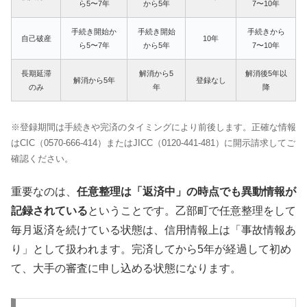
ら5〜7年
から5年
7〜10年
手続き開始か
手続き開始
手続きから
自己破産
10年
ら5〜7年
から5年
7〜10年
長期延滞
解消から5
解消後5年以
解消から5年
登録なし
のみ
年
降
※登録期間は手続きや完済のタイミングにより前後します。正確な情報
はCIC（0570-666-414）またはJICC（0120-441-481）に開示請求してご
確認ください。
重要なのは、
任意整理は「返済中」の時点でも異動情報が
記録されている
ということです。乙部町で任意整理をして
毎月返済を続けている状態は、信用情報上は「事故情報あ
り」として扱われます。完済してから5年が経過して初め
て、大手の審査に申し込める状態になります。