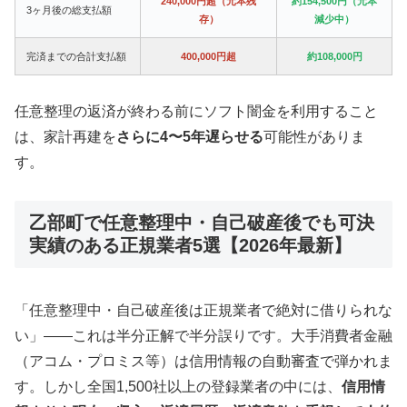
240,000円超（元本残
約154,500円（元本
3ヶ月後の総支払額
存）
減少中）
完済までの合計支払額
400,000円超
約108,000円
任意整理の返済が終わる前にソフト闇金を利用すること
は、家計再建を
さらに4〜5年遅らせる
可能性がありま
す。
乙部町で任意整理中・自己破産後でも可決
実績のある正規業者5選【2026年最新】
「任意整理中・自己破産後は正規業者で絶対に借りられな
い」——これは半分正解で半分誤りです。大手消費者金融
（アコム・プロミス等）は信用情報の自動審査で弾かれま
す。しかし全国1,500社以上の登録業者の中には、
信用情