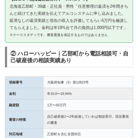
北海道乙部町・39歳・正社員・男性「任意整理の返済を2年間きち
んと続けてきた実績を伝えてアルコシステムに申し込みました。
延滞なしの返済実績と現在の収入を評価してもらい5万円を融資し
てもらえました。金利は年19%台で月の負担は1,000円以下です」
※ケーススタディです。審査通過を保証するものではありません
② ハローハッピー｜乙部町から電話相談可・自
己破産後の相談実績あり
登録番号
大阪府知事（5）第12823号
金利
年15.0〜19.94%
融資額
1万〜50万円
自己破産後1〜2年経過していれば相談受付。現況重視
審査の特徴
の審査
対応地域
乙部町を含む全国対応