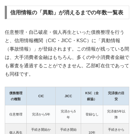
信用情報の「異動」が消えるまでの年数一覧表
任意整理・自己破産・個人再生といった債務整理を行う
と、信用情報機関（CIC・JICC・KSC）に「異動情報
（事故情報）」が登録されます。この情報が残っている間
は、大手消費者金融はもちろん、多くの中小消費者金融で
も審査を通過することができません。乙部町在住であって
も同様です。
債務整理
KSC（全
完済後の目
CIC
JICC
の種類
銀協）
安
完済から5
完済後5年以
任意整理
完済から5年
登録なし
年
降
手続き開始か
手続き開始
手続きから
個人再生
10年