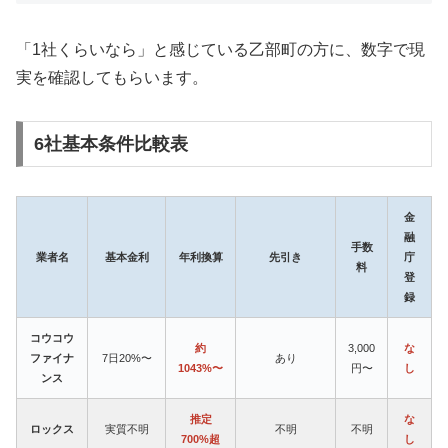
「1社くらいなら」と感じている乙部町の方に、数字で現
実を確認してもらいます。
6社基本条件比較表
金
融
手数
業者名
基本金利
年利換算
先引き
庁
料
登
録
コウコウ
約
3,000
な
ファイナ
7日20%〜
あり
1043%〜
円〜
し
ンス
推定
な
ロックス
実質不明
不明
不明
700%超
し