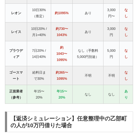
10日30%
3,000
な
レオン
約1095%
あり
（推定）
円〜
し
10日20% /
約730〜
3,000
な
レイス
あり
月1=40%
1043%
円
し
約
プラウデ
7日20% /
なし（手数料
5,000
な
1043〜
ィア
14日40%
5,000円別途）
円
し
1095%
ゴースマ
給料日ま
約365〜
な
不明
不明
ート
で30%
1095%
し
正規業者
年15〜
年15〜
あ
なし
なし
（参考）
20%
20%
り
【返済シミュレーション】任意整理中の乙部町
の人が10万円借りた場合