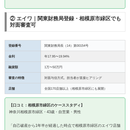
② エイワ｜関東財務局登録・相模原市緑区でも
対面審査可
登録番号
関東財務局長（14）第00154号
金利
年17.95〜19.94%
融資額
1万〜50万円
審査の特徴
対面与信方式。担当者が直接ヒアリング
店舗
全国170店舗以上（相模原市緑区にも展開）
【口コミ：相模原市緑区のケーススタディ】
神奈川相模原市緑区・43歳・自営業・男性
「自己破産から1年半が経過した時点で相模原市緑区のエイワ店舗