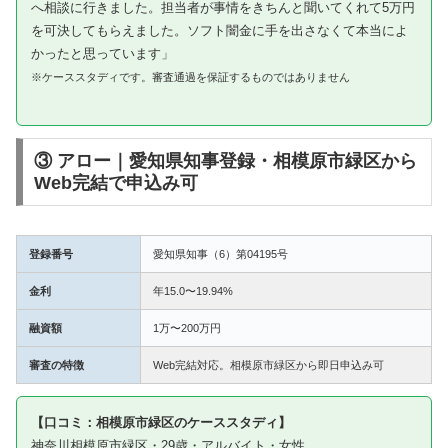
へ相談に行きました。担当者が事情をきちんと聞いてくれて5万円
を可決してもらえました。ソフト闇金に手を出さなくて本当によ
かったと思っています」
※ケーススタディです。審査通過を保証するものではありません
③ アロー｜愛知県知事登録・相模原市緑区から
Web完結で申込み可
登録番号
愛知県知事（6）第04195号
金利
年15.0〜19.94%
融資額
1万〜200万円
審査の特徴
Web完結対応。相模原市緑区から即日申込み可
【口コミ：相模原市緑区のケーススタディ】
神奈川相模原市緑区・29歳・アルバイト・女性