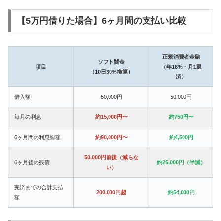
【5万円借りた場合】6ヶ月間の支払い比較
正規消費者金融
ソフト闇金
項目
（年18%・月1返
（10日30%換算）
済）
借入額
50,000円
50,000円
毎月の利息
約15,000円〜
約750円〜
6ヶ月間の利息総額
約90,000円〜
約4,500円
50,000円前後（減らな
6ヶ月後の残債
約25,000円（半減）
い）
完済までの合計支払
200,000円超
約54,000円
額