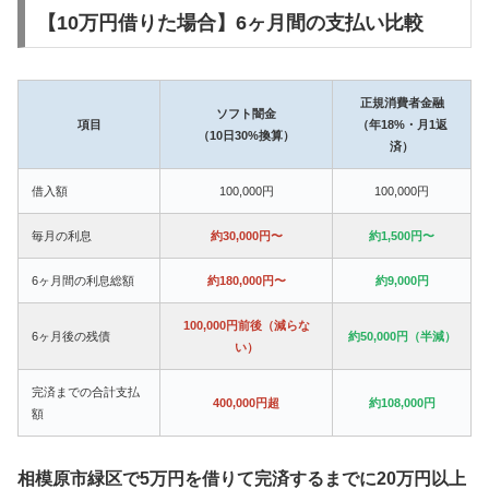
【10万円借りた場合】6ヶ月間の支払い比較
正規消費者金融
ソフト闇金
項目
（年18%・月1返
（10日30%換算）
済）
借入額
100,000円
100,000円
毎月の利息
約30,000円〜
約1,500円〜
6ヶ月間の利息総額
約180,000円〜
約9,000円
100,000円前後（減らな
6ヶ月後の残債
約50,000円（半減）
い）
完済までの合計支払
400,000円超
約108,000円
額
相模原市緑区で5万円を借りて完済するまでに20万円以上