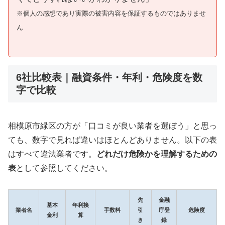
※個人の感想であり実際の被害内容を保証するものではありませ
ん
6社比較表｜融資条件・年利・危険度を数
字で比較
相模原市緑区の方が「口コミが良い業者を選ぼう」と思っ
ても、数字で見れば違いはほとんどありません。以下の表
はすべて違法業者です。
どれだけ危険かを理解するための
表
として参照してください。
先
金融
基本
年利換
業者名
手数料
引
庁登
危険度
金利
算
き
録