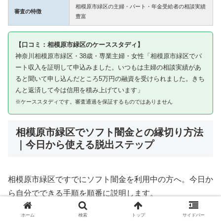
相模原市緑区の主婦・パート・年金受給者の相談実績
審査の特徴
豊富
【口コミ：相模原市緑区のケーススタディ】
神奈川相模原市緑区・38歳・専業主婦・女性「相模原市緑区でパ
ート収入を証明して申込みました。いつもは主婦の相談実績があ
ると聞いて申し込んだところ5万円の融資を受けられました。きち
んと返済して今は信用を積み上げています」
※ケーススタディです。審査通過を保証するものではありません
相模原市緑区でソフト闇金との縁切り方法
｜今日から使える脱出ステップ
相模原市緑区ですでにソフト闇金を利用中の方へ。今日か
ら自分でできる手順を順番に説明します。
ホーム
検索
トップ
サイドバー