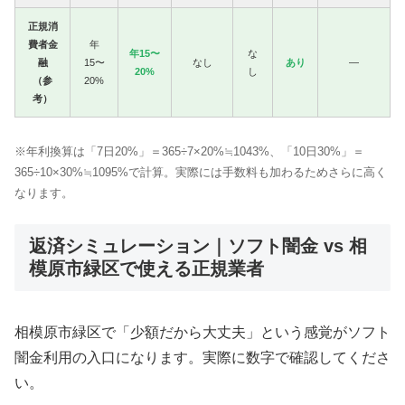
正規消
費者金
年
年15〜
な
融
15〜
なし
あり
—
20%
し
（参
20%
考）
※年利換算は「7日20%」＝365÷7×20%≒1043%、「10日30%」＝
365÷10×30%≒1095%で計算。実際には手数料も加わるためさらに高く
なります。
返済シミュレーション｜ソフト闇金 vs 相
模原市緑区で使える正規業者
相模原市緑区で「少額だから大丈夫」という感覚がソフト
闇金利用の入口になります。実際に数字で確認してくださ
い。