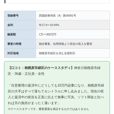
登録番号
四国財務局長（8）第00091号
金利
年17.0〜19.94%
融資額
1万〜300万円
審査の特徴
独自審査。信用情報より現在の収入を重視
対応地域
相模原市緑区を含む全国対応
【口コミ：相模原市緑区のケーススタディ】
神奈川相模原市緑
区・36歳・正社員・女性
「任意整理の返済中にどうしても10万円必要になり、相模原市緑
区の大手はすべて落ちてセントラルに申し込みました。現在の収
入と返済中の状況を正直に伝えて無事に可決。ソフト闇金と比べ
れば月の負担がまったく違います」
※ケーススタディです。審査通過を保証するものではありません