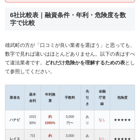
6社比較表｜融資条件・年利・危険度を数
字で比較
雄武町の方が「口コミが良い業者を選ぼう」と思っても、
数字で見れば違いはほとんどありません。以下の表はすべ
て違法業者です。
どれだけ危険かを理解するための表
とし
て参照してください。
先
金融
基本
年利換
業者名
手数料
引
庁登
危険度
金利
算
き
録
10日
約
3,000
あ
ハナビ
なし
★★★★★
30%
1095%
円〜
り
7日
約
3,000
あ
レイス
なし
★★★★★