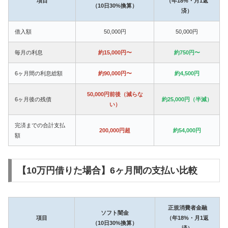
項目
（年18%・月1返
（10日30%換算）
済）
借入額
50,000円
50,000円
毎月の利息
約15,000円〜
約750円〜
6ヶ月間の利息総額
約90,000円〜
約4,500円
50,000円前後（減らな
6ヶ月後の残債
約25,000円（半減）
い）
完済までの合計支払
200,000円超
約54,000円
額
【10万円借りた場合】6ヶ月間の支払い比較
正規消費者金融
ソフト闇金
項目
（年18%・月1返
（10日30%換算）
済）