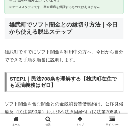
今は信用を積み上げています」
※ケーススタディです。審査通過を保証するものではありません
雄武町でソフト闇金との縁切り方法｜今日
から使える脱出ステップ
雄武町ですでにソフト闇金を利用中の方へ。今日から自分
でできる手順を順番に説明します。
STEP1｜民法708条を理解する【雄武町在住で
も返済義務はゼロ】
ソフト闇金を含む闇金との金銭消費貸借契約は、公序良俗
違反（民法第90条）および不法原因給付（民法第708条）
に該当するため、法的には無効です。雄武町在住であって
ホーム
検索
トップ
サイドバー
も同様です。