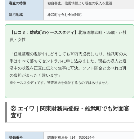
審査の特徴
独自審査。信用情報より現在の収入を重視
対応地域
雄武町を含む全国対応
【口コミ：雄武町のケーススタディ】
北海道雄武町・36歳・正社
員・女性
「任意整理の返済中にどうしても10万円必要になり、雄武町の大
手はすべて落ちてセントラルに申し込みました。現在の収入と返
済中の状況を正直に伝えて無事に可決。ソフト闇金と比べれば月
の負担がまったく違います」
※ケーススタディです。審査通過を保証するものではありません
② エイワ｜関東財務局登録・雄武町でも対面審
査可
登録番号
関東財務局長（14）第00154号