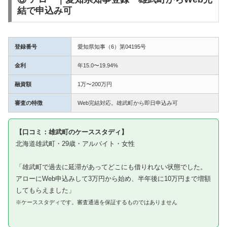
結で申込み可
登録番号
愛知県知事（6）第04195号
金利
年15.0〜19.94%
融資額
1万〜200万円
審査の特徴
Web完結対応。雄武町から即日申込み可
【口コミ：雄武町のケーススタディ】
北海道雄武町・29歳・アルバイト・女性
「雄武町で過去に延滞があってどこにも借りれない状態でした。
アローにWeb申込みして3万円から始め、半年後に10万円まで増額
してもらえました」
※ケーススタディです。審査通過を保証するものではありません