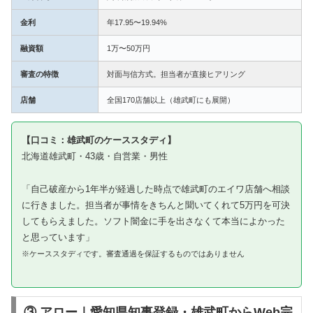
金利
年17.95〜19.94%
融資額
1万〜50万円
審査の特徴
対面与信方式。担当者が直接ヒアリング
店舗
全国170店舗以上（雄武町にも展開）
【口コミ：雄武町のケーススタディ】
北海道雄武町・43歳・自営業・男性
「自己破産から1年半が経過した時点で雄武町のエイワ店舗へ相談
に行きました。担当者が事情をきちんと聞いてくれて5万円を可決
してもらえました。ソフト闇金に手を出さなくて本当によかった
と思っています」
※ケーススタディです。審査通過を保証するものではありません
③ アロー｜愛知県知事登録・雄武町からWeb完