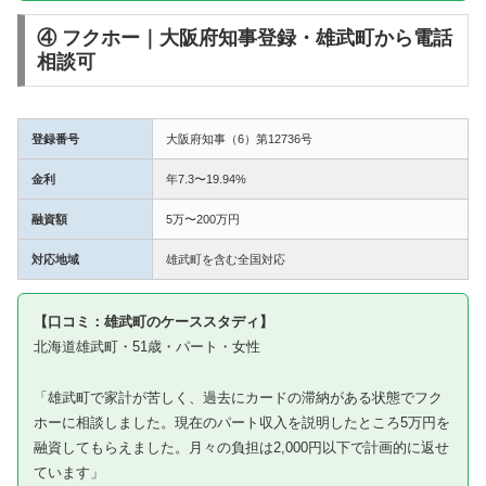
④ フクホー｜大阪府知事登録・雄武町から電話
相談可
登録番号
大阪府知事（6）第12736号
金利
年7.3〜19.94%
融資額
5万〜200万円
対応地域
雄武町を含む全国対応
【口コミ：雄武町のケーススタディ】
北海道雄武町・51歳・パート・女性
「雄武町で家計が苦しく、過去にカードの滞納がある状態でフク
ホーに相談しました。現在のパート収入を説明したところ5万円を
融資してもらえました。月々の負担は2,000円以下で計画的に返せ
ています」