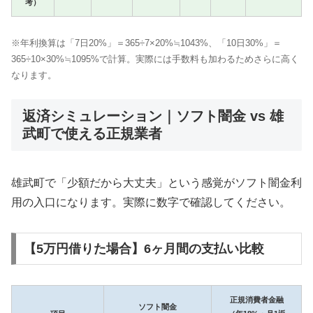
考）
※年利換算は「7日20%」＝365÷7×20%≒1043%、「10日30%」＝
365÷10×30%≒1095%で計算。実際には手数料も加わるためさらに高く
なります。
返済シミュレーション｜ソフト闇金 vs 雄
武町で使える正規業者
雄武町で「少額だから大丈夫」という感覚がソフト闇金利
用の入口になります。実際に数字で確認してください。
【5万円借りた場合】6ヶ月間の支払い比較
正規消費者金融
ソフト闇金