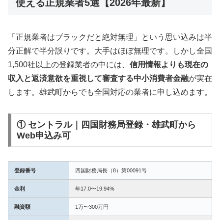
使える正規業者5選【2026年最新】
「正規業者はブラックだと絶対無理」という思い込みは半
分正解で半分誤りです。大手はほぼ無理です。しかし全国
1,500社以上の登録業者の中には、
信用情報よりも現在の
収入と返済意欲を重視して審査する中小消費者金融
が実在
します。雄武町からでも全国対応の業者に申し込めます。
① セントラル｜四国財務局登録・雄武町から
Web申込み可
登録番号
四国財務局長（8）第00091号
金利
年17.0〜19.94%
融資額
1万〜300万円