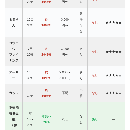
20%
1043%
円〜
り
条
まるき
10日
約
3,000
件
なし
★★★★★
ん
30%
1095%
円〜
付
き
コウコ
ウ
7日
約
3,000
あ
なし
★★★★★
ファイ
20%
1043%
円〜
り
ナンス
アーリ
10日
約
2,000〜
あ
なし
★★★★★
ー
30%
1095%
3,000円
り
10日
約
不
ガッツ
不明
なし
★★★★★
30%
1095%
明
正規消
費者金
年
年15〜
な
融
15〜
なし
あり
—
20%
し
（参
20%