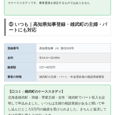
※ケーススタディです。審査通過を保証するものではありません
⑤ いつも｜高知県知事登録・雄武町の主婦・パ
ートにも対応
登録番号
高知県知事（4）第01519号
金利
年14.4〜19.94%
融資額
1万〜50万円
審査の特徴
雄武町の主婦・パート・年金受給者の相談実績豊富
【口コミ：雄武町のケーススタディ】
北海道雄武町・38歳・専業主婦・女性「雄武町でパート収入を証
明して申込みました。いつもは主婦の相談実績があると聞いて申
し込んだところ5万円の融資を受けられました。きちんと返済して