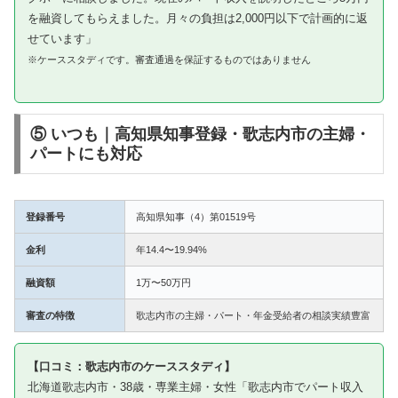
を融資してもらえました。月々の負担は2,000円以下で計画的に返
せています」
※ケーススタディです。審査通過を保証するものではありません
⑤ いつも｜高知県知事登録・歌志内市の主婦・
パートにも対応
登録番号
高知県知事（4）第01519号
金利
年14.4〜19.94%
融資額
1万〜50万円
審査の特徴
歌志内市の主婦・パート・年金受給者の相談実績豊富
【口コミ：歌志内市のケーススタディ】
北海道歌志内市・38歳・専業主婦・女性「歌志内市でパート収入