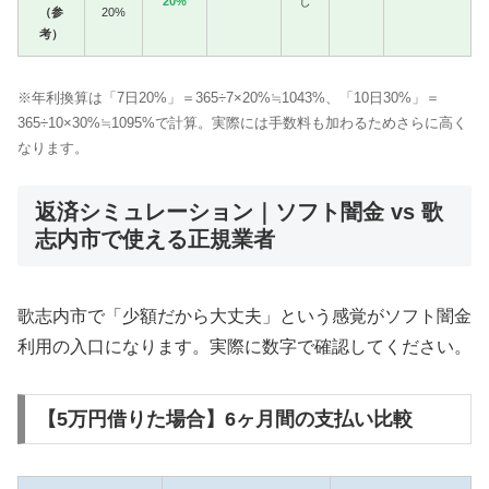
20%
し
（参
20%
考）
※年利換算は「7日20%」＝365÷7×20%≒1043%、「10日30%」＝
365÷10×30%≒1095%で計算。実際には手数料も加わるためさらに高く
なります。
返済シミュレーション｜ソフト闇金 vs 歌
志内市で使える正規業者
歌志内市で「少額だから大丈夫」という感覚がソフト闇金
利用の入口になります。実際に数字で確認してください。
【5万円借りた場合】6ヶ月間の支払い比較