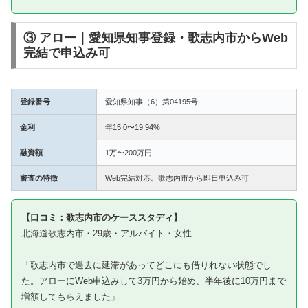
③ アロー｜愛知県知事登録・歌志内市からWeb
完結で申込み可
登録番号
愛知県知事（6）第04195号
金利
年15.0〜19.94%
融資額
1万〜200万円
審査の特徴
Web完結対応。歌志内市から即日申込み可
【口コミ：歌志内市のケーススタディ】
北海道歌志内市・29歳・アルバイト・女性
「歌志内市で過去に延滞があってどこにも借りれない状態でし
た。アローにWeb申込みして3万円から始め、半年後に10万円まで
増額してもらえました」