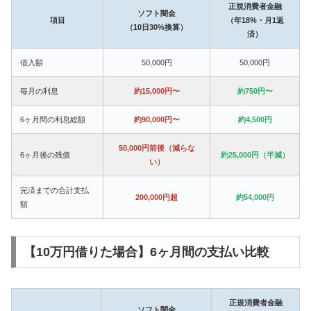
正規消費者金融
ソフト闇金
項目
（年18%・月1返
（10日30%換算）
済）
借入額
50,000円
50,000円
毎月の利息
約15,000円〜
約750円〜
6ヶ月間の利息総額
約90,000円〜
約4,500円
50,000円前後（減らな
6ヶ月後の残債
約25,000円（半減）
い）
完済までの合計支払
200,000円超
約54,000円
額
【10万円借りた場合】6ヶ月間の支払い比較
正規消費者金融
ソフト闇金