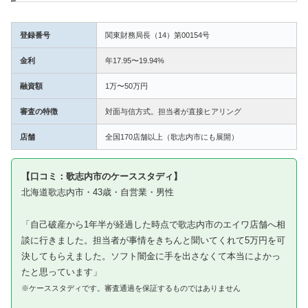
登録番号
関東財務局長（14）第00154号
金利
年17.95〜19.94%
融資額
1万〜50万円
審査の特徴
対面与信方式。担当者が直接ヒアリング
店舗
全国170店舗以上（歌志内市にも展開）
【口コミ：歌志内市のケーススタディ】
北海道歌志内市・43歳・自営業・男性
「自己破産から1年半が経過した時点で歌志内市のエイワ店舗へ相
談に行きました。担当者が事情をきちんと聞いてくれて5万円を可
決してもらえました。ソフト闇金に手を出さなくて本当によかっ
たと思っています」
※ケーススタディです。審査通過を保証するものではありません