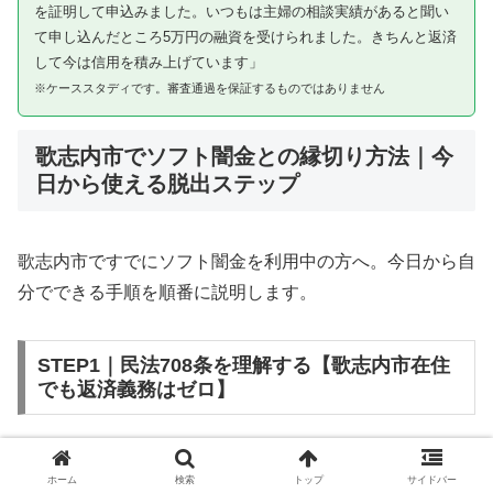
を証明して申込みました。いつもは主婦の相談実績があると聞い
て申し込んだところ5万円の融資を受けられました。きちんと返済
して今は信用を積み上げています」
※ケーススタディです。審査通過を保証するものではありません
歌志内市でソフト闇金との縁切り方法｜今
日から使える脱出ステップ
歌志内市ですでにソフト闇金を利用中の方へ。今日から自
分でできる手順を順番に説明します。
STEP1｜民法708条を理解する【歌志内市在住
でも返済義務はゼロ】
ソフト闇金を含む闇金との金銭消費貸借契約は、公序良俗
ホーム
検索
トップ
サイドバー
違反（民法第90条）および不法原因給付（民法第708条）