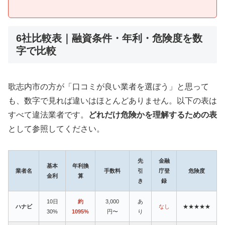
6社比較表｜融資条件・年利・危険度を数
字で比較
歌志内市の方が「口コミが良い業者を選ぼう」と思って
も、数字で見れば違いはほとんどありません。以下の表は
すべて違法業者です。
どれだけ危険かを理解するための表
として参照してください。
先
金融
基本
年利換
業者名
手数料
引
庁登
危険度
金利
算
き
録
10日
約
3,000
あ
ハナビ
なし
★★★★★
30%
1095%
円〜
り