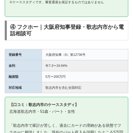
※ケーススタディです。審査通過を保証するものではありません
④ フクホー｜大阪府知事登録・歌志内市から電
話相談可
登録番号
大阪府知事（6）第12736号
金利
年7.3〜19.94%
融資額
5万〜200万円
対応地域
歌志内市を含む全国対応
【口コミ：歌志内市のケーススタディ】
北海道歌志内市・51歳・パート・女性
「歌志内市で家計が苦しく、過去にカードの滞納がある状態でフ
クホーに相談しました。現在のパート収入を説明したところ5万円