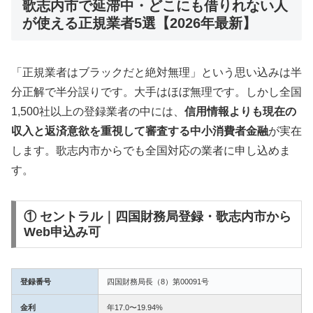
歌志内市で延滞中・どこにも借りれない人
が使える正規業者5選【2026年最新】
「正規業者はブラックだと絶対無理」という思い込みは半
分正解で半分誤りです。大手はほぼ無理です。しかし全国
1,500社以上の登録業者の中には、
信用情報よりも現在の
収入と返済意欲を重視して審査する中小消費者金融
が実在
します。歌志内市からでも全国対応の業者に申し込めま
す。
① セントラル｜四国財務局登録・歌志内市から
Web申込み可
登録番号
四国財務局長（8）第00091号
金利
年17.0〜19.94%