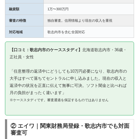
融資額
1万〜300万円
審査の特徴
独自審査。信用情報より現在の収入を重視
対応地域
歌志内市を含む全国対応
【口コミ：歌志内市のケーススタディ】
北海道歌志内市・36歳・
正社員・女性
「任意整理の返済中にどうしても10万円必要になり、歌志内市の
大手はすべて落ちてセントラルに申し込みました。現在の収入と
返済中の状況を正直に伝えて無事に可決。ソフト闇金と比べれば
月の負担がまったく違います」
※ケーススタディです。審査通過を保証するものではありません
② エイワ｜関東財務局登録・歌志内市でも対面
審査可