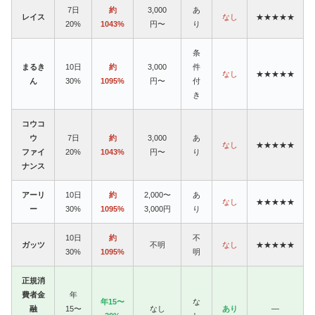
7日
約
3,000
あ
レイス
なし
★★★★★
20%
1043%
円〜
り
条
まるき
10日
約
3,000
件
なし
★★★★★
ん
30%
1095%
円〜
付
き
コウコ
ウ
7日
約
3,000
あ
なし
★★★★★
ファイ
20%
1043%
円〜
り
ナンス
アーリ
10日
約
2,000〜
あ
なし
★★★★★
ー
30%
1095%
3,000円
り
10日
約
不
ガッツ
不明
なし
★★★★★
30%
1095%
明
正規消
費者金
年
年15〜
な
融
15〜
なし
あり
—