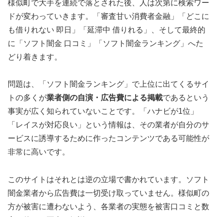
様似町で大手を連続で落とされた後、人は次第に検索ワー
ドが変わっていきます。「審査甘い消費者金融」「どこに
も借りれない 即日」「延滞中 借りれる」、そして最終的
に「ソフト闇金 口コミ」「ソフト闇金ランキング」へた
どり着きます。
問題は、「ソフト闇金ランキング」で上位に出てくるサイ
トの多くが
業者側の自演・広告費による掲載
であるという
事実が広く知られていないことです。「ハナビが1位」
「レイスが対応良い」という情報は、その業者が自分のサ
ービスに誘導するために作ったコンテンツである可能性が
非常に高いです。
このサイトはそれとは逆の立場で書かれています。ソフト
闇金業者から広告費は一切受け取っていません。様似町の
方が被害に遭わないよう、各業者の実態を被害口コミと数