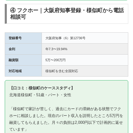
④ フクホー｜大阪府知事登録・様似町から電話
相談可
登録番号
大阪府知事（6）第12736号
金利
年7.3〜19.94%
融資額
5万〜200万円
対応地域
様似町を含む全国対応
【口コミ：様似町のケーススタディ】
北海道様似町・51歳・パート・女性
「様似町で家計が苦しく、過去にカードの滞納がある状態でフク
ホーに相談しました。現在のパート収入を説明したところ5万円を
融資してもらえました。月々の負担は2,000円以下で計画的に返せ
ています」