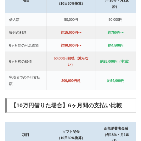
項目
（年18%・月1返
（10日30%換算）
済）
借入額
50,000円
50,000円
毎月の利息
約15,000円〜
約750円〜
6ヶ月間の利息総額
約90,000円〜
約4,500円
50,000円前後（減らな
6ヶ月後の残債
約25,000円（半減）
い）
完済までの合計支払
200,000円超
約54,000円
額
【10万円借りた場合】6ヶ月間の支払い比較
正規消費者金融
ソフト闇金
項目
（年18%・月1返
（10日30%換算）
済）