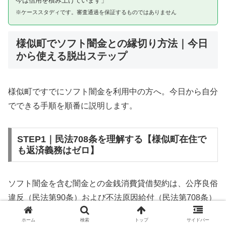
今は信用を積み上げています」
※ケーススタディです。審査通過を保証するものではありません
様似町でソフト闇金との縁切り方法｜今日
から使える脱出ステップ
様似町ですでにソフト闇金を利用中の方へ。今日から自分
でできる手順を順番に説明します。
STEP1｜民法708条を理解する【様似町在住で
も返済義務はゼロ】
ソフト闇金を含む闇金との金銭消費貸借契約は、公序良俗
違反（民法第90条）および不法原因給付（民法第708条）
に該当するため、法的には無効です。様似町在住であって
ホーム
検索
トップ
サイドバー
も同様です。