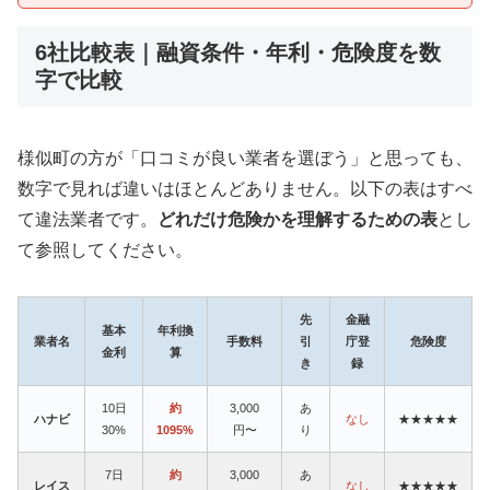
6社比較表｜融資条件・年利・危険度を数
字で比較
様似町の方が「口コミが良い業者を選ぼう」と思っても、
数字で見れば違いはほとんどありません。以下の表はすべ
て違法業者です。
どれだけ危険かを理解するための表
とし
て参照してください。
先
金融
基本
年利換
業者名
手数料
引
庁登
危険度
金利
算
き
録
10日
約
3,000
あ
ハナビ
なし
★★★★★
30%
1095%
円〜
り
7日
約
3,000
あ
レイス
なし
★★★★★