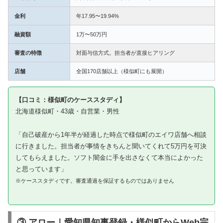
金利
年17.95〜19.94%
融資額
1万〜50万円
審査の特徴
対面与信方式。担当者が直接ヒアリング
店舗
全国170店舗以上（様似町にも展開）
【口コミ：様似町のケーススタディ】
北海道様似町・43歳・自営業・男性
「自己破産から1年半が経過した時点で様似町のエイワ店舗へ相談
に行きました。担当者が事情をきちんと聞いてくれて5万円を可決
してもらえました。ソフト闇金に手を出さなくて本当によかった
と思っています」
※ケーススタディです。審査通過を保証するものではありません
③ アロー｜愛知県知事登録・様似町からWeb完