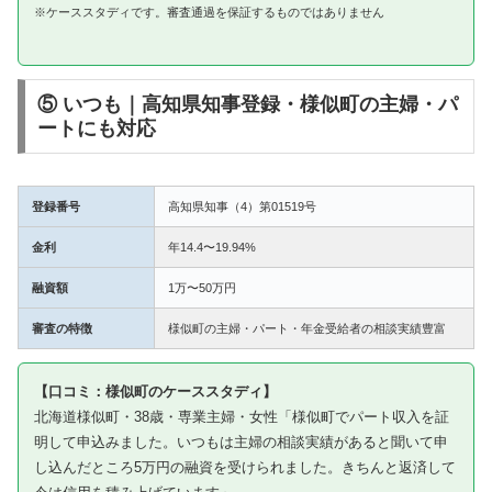
※ケーススタディです。審査通過を保証するものではありません
⑤ いつも｜高知県知事登録・様似町の主婦・パ
ートにも対応
登録番号
高知県知事（4）第01519号
金利
年14.4〜19.94%
融資額
1万〜50万円
審査の特徴
様似町の主婦・パート・年金受給者の相談実績豊富
【口コミ：様似町のケーススタディ】
北海道様似町・38歳・専業主婦・女性「様似町でパート収入を証
明して申込みました。いつもは主婦の相談実績があると聞いて申
し込んだところ5万円の融資を受けられました。きちんと返済して