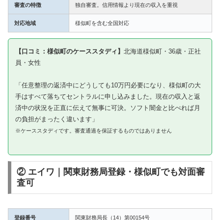
審査の特徴
独自審査。信用情報より現在の収入を重視
対応地域
様似町を含む全国対応
【口コミ：様似町のケーススタディ】
北海道様似町・36歳・正社
員・女性
「任意整理の返済中にどうしても10万円必要になり、様似町の大
手はすべて落ちてセントラルに申し込みました。現在の収入と返
済中の状況を正直に伝えて無事に可決。ソフト闇金と比べれば月
の負担がまったく違います」
※ケーススタディです。審査通過を保証するものではありません
② エイワ｜関東財務局登録・様似町でも対面審
査可
登録番号
関東財務局長（14）第00154号