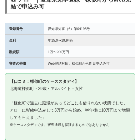
結で申込み可
登録番号
愛知県知事（6）第04195号
金利
年15.0〜19.94%
融資額
1万〜200万円
審査の特徴
Web完結対応。様似町から即日申込み可
【口コミ：様似町のケーススタディ】
北海道様似町・29歳・アルバイト・女性
「様似町で過去に延滞があってどこにも借りれない状態でした。
アローにWeb申込みして3万円から始め、半年後に10万円まで増額
してもらえました」
※ケーススタディです。審査通過を保証するものではありません