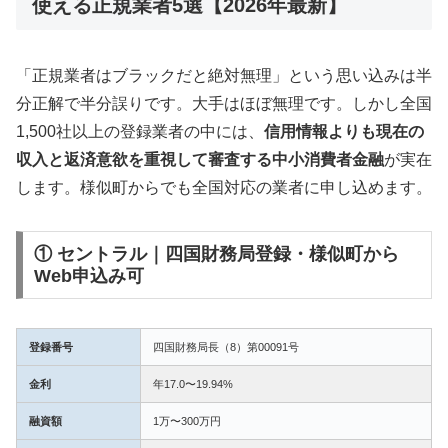
使える正規業者5選【2026年最新】
「正規業者はブラックだと絶対無理」という思い込みは半
分正解で半分誤りです。大手はほぼ無理です。しかし全国
1,500社以上の登録業者の中には、
信用情報よりも現在の
収入と返済意欲を重視して審査する中小消費者金融
が実在
します。様似町からでも全国対応の業者に申し込めます。
① セントラル｜四国財務局登録・様似町から
Web申込み可
登録番号
四国財務局長（8）第00091号
金利
年17.0〜19.94%
融資額
1万〜300万円