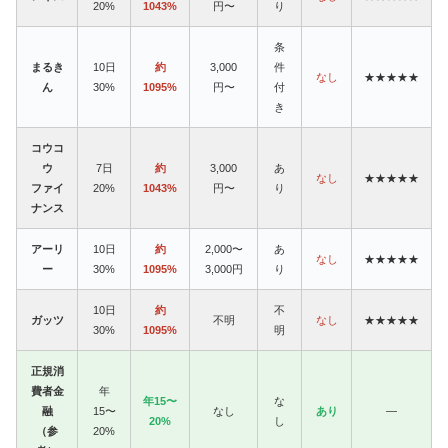
20%
1043%
円〜
り
条
まるき
10日
約
3,000
件
なし
★★★★★
ん
30%
1095%
円〜
付
き
コウコ
ウ
7日
約
3,000
あ
なし
★★★★★
ファイ
20%
1043%
円〜
り
ナンス
アーリ
10日
約
2,000〜
あ
なし
★★★★★
ー
30%
1095%
3,000円
り
10日
約
不
ガッツ
不明
なし
★★★★★
30%
1095%
明
正規消
費者金
年
年15〜
な
融
15〜
なし
あり
—
20%
し
（参
20%