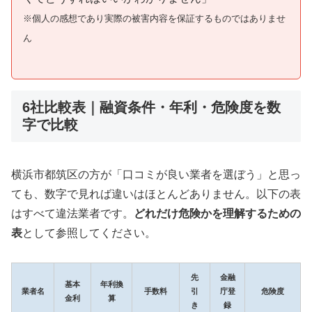
※個人の感想であり実際の被害内容を保証するものではありませ
ん
6社比較表｜融資条件・年利・危険度を数
字で比較
横浜市都筑区の方が「口コミが良い業者を選ぼう」と思っ
ても、数字で見れば違いはほとんどありません。以下の表
はすべて違法業者です。
どれだけ危険かを理解するための
表
として参照してください。
先
金融
基本
年利換
業者名
手数料
引
庁登
危険度
金利
算
き
録