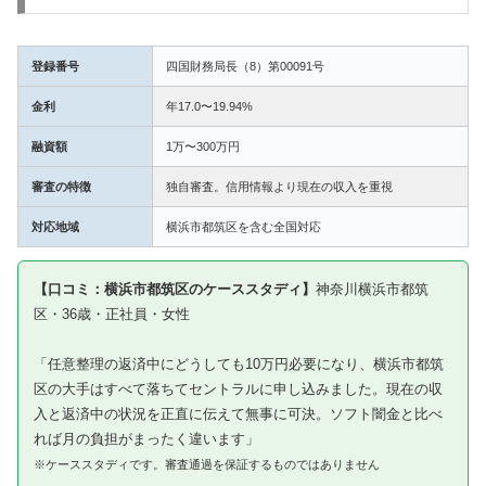
登録番号
四国財務局長（8）第00091号
金利
年17.0〜19.94%
融資額
1万〜300万円
審査の特徴
独自審査。信用情報より現在の収入を重視
対応地域
横浜市都筑区を含む全国対応
【口コミ：横浜市都筑区のケーススタディ】
神奈川横浜市都筑
区・36歳・正社員・女性
「任意整理の返済中にどうしても10万円必要になり、横浜市都筑
区の大手はすべて落ちてセントラルに申し込みました。現在の収
入と返済中の状況を正直に伝えて無事に可決。ソフト闇金と比べ
れば月の負担がまったく違います」
※ケーススタディです。審査通過を保証するものではありません