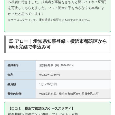
へ相談に行きました。担当者が事情をきちんと聞いてくれて5万円
を可決してもらえました。ソフト闇金に手を出さなくて本当によ
かったと思っています」
※ケーススタディです。審査通過を保証するものではありません
③ アロー｜愛知県知事登録・横浜市都筑区から
Web完結で申込み可
登録番号
愛知県知事（6）第04195号
金利
年15.0〜19.94%
融資額
1万〜200万円
審査の特徴
Web完結対応。横浜市都筑区から即日申込み可
【口コミ：横浜市都筑区のケーススタディ】
神奈川横浜市都筑区・29歳・アルバイト・女性