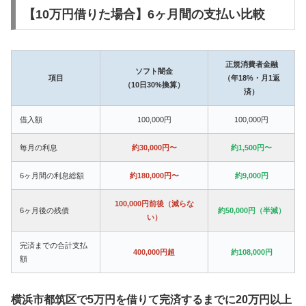
【10万円借りた場合】6ヶ月間の支払い比較
正規消費者金融
ソフト闇金
項目
（年18%・月1返
（10日30%換算）
済）
借入額
100,000円
100,000円
毎月の利息
約30,000円〜
約1,500円〜
6ヶ月間の利息総額
約180,000円〜
約9,000円
100,000円前後（減らな
6ヶ月後の残債
約50,000円（半減）
い）
完済までの合計支払
400,000円超
約108,000円
額
横浜市都筑区で5万円を借りて完済するまでに20万円以上