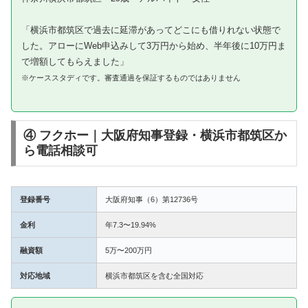
「横浜市都筑区で過去に延滞があってどこにも借りれない状態で
した。アローにWeb申込みして3万円から始め、半年後に10万円ま
で増額してもらえました」
※ケーススタディです。審査通過を保証するものではありません
④ フクホー｜大阪府知事登録・横浜市都筑区か
ら電話相談可
登録番号
大阪府知事（6）第12736号
金利
年7.3〜19.94%
融資額
5万〜200万円
対応地域
横浜市都筑区を含む全国対応