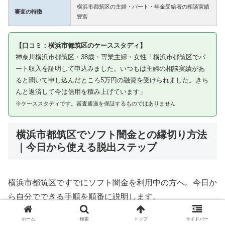
横浜市都筑区の主婦・パート・年金受給者の相談実績
審査の特徴
豊富
【口コミ：横浜市都筑区のケーススタディ】
神奈川横浜市都筑区・38歳・専業主婦・女性「横浜市都筑区でパ
ート収入を証明して申込みました。いつもは主婦の相談実績があ
ると聞いて申し込んだところ5万円の融資を受けられました。きち
んと返済して今は信用を積み上げています」
※ケーススタディです。審査通過を保証するものではありません
横浜市都筑区でソフト闇金との縁切り方法
｜今日から使える脱出ステップ
横浜市都筑区ですでにソフト闇金を利用中の方へ。今日か
ら自分でできる手順を順番に説明します。
ホーム
検索
トップ
サイドバー