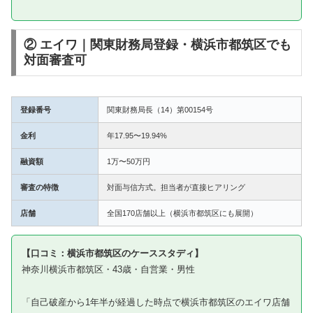
② エイワ｜関東財務局登録・横浜市都筑区でも
対面審査可
登録番号
関東財務局長（14）第00154号
金利
年17.95〜19.94%
融資額
1万〜50万円
審査の特徴
対面与信方式。担当者が直接ヒアリング
店舗
全国170店舗以上（横浜市都筑区にも展開）
【口コミ：横浜市都筑区のケーススタディ】
神奈川横浜市都筑区・43歳・自営業・男性
「自己破産から1年半が経過した時点で横浜市都筑区のエイワ店舗