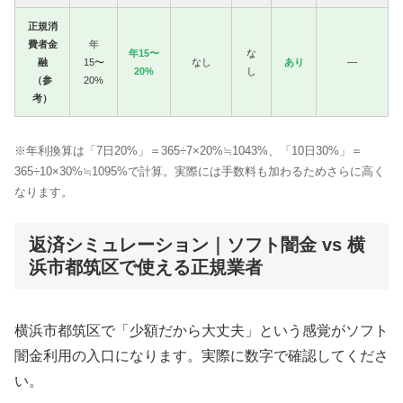
正規消
費者金
年
年15〜
な
融
15〜
なし
あり
—
20%
し
（参
20%
考）
※年利換算は「7日20%」＝365÷7×20%≒1043%、「10日30%」＝
365÷10×30%≒1095%で計算。実際には手数料も加わるためさらに高く
なります。
返済シミュレーション｜ソフト闇金 vs 横
浜市都筑区で使える正規業者
横浜市都筑区で「少額だから大丈夫」という感覚がソフト
闇金利用の入口になります。実際に数字で確認してくださ
い。