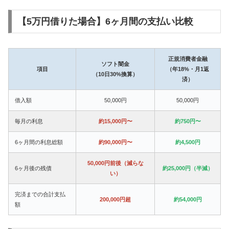
【5万円借りた場合】6ヶ月間の支払い比較
正規消費者金融
ソフト闇金
項目
（年18%・月1返
（10日30%換算）
済）
借入額
50,000円
50,000円
毎月の利息
約15,000円〜
約750円〜
6ヶ月間の利息総額
約90,000円〜
約4,500円
50,000円前後（減らな
6ヶ月後の残債
約25,000円（半減）
い）
完済までの合計支払
200,000円超
約54,000円
額