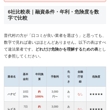
6社比較表｜融資条件・年利・危険度を数
字で比較
普代村の方が「口コミが良い業者を選ぼう」と思っても、
数字で見れば違いはほとんどありません。以下の表はすべ
て違法業者です。
どれだけ危険かを理解するための表
とし
て参照してください。
先
金融
基本
年利換
業者名
手数料
引
庁登
危険度
金利
算
き
録
10日
約
3,000
あ
ハナビ
なし
★★★★★
30%
1095%
円〜
り
7日
約
3,000
あ
レイス
なし
★★★★★