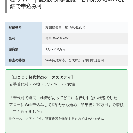
結で申込み可
登録番号
愛知県知事（6）第04195号
金利
年15.0〜19.94%
融資額
1万〜200万円
審査の特徴
Web完結対応。普代村から即日申込み可
【口コミ：普代村のケーススタディ】
岩手普代村・29歳・アルバイト・女性
「普代村で過去に延滞があってどこにも借りれない状態でした。
アローにWeb申込みして3万円から始め、半年後に10万円まで増額
してもらえました」
※ケーススタディです。審査通過を保証するものではありません