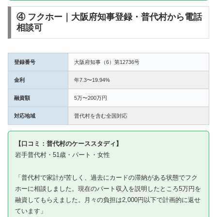
④ フクホー｜大阪府知事登録・普代村から電話
相談可
登録番号
大阪府知事（6）第12736号
金利
年7.3〜19.94%
融資額
5万〜200万円
対応地域
普代村を含む全国対応
【口コミ：普代村のケーススタディ】
岩手普代村・51歳・パート・女性
「普代村で家計が苦しく、過去にカードの滞納がある状態でフク
ホーに相談しました。現在のパート収入を説明したところ5万円を
融資してもらえました。月々の負担は2,000円以下で計画的に返せ
ています」