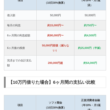
項目
（年18%・月1返
（10日30%換算）
済）
借入額
50,000円
50,000円
毎月の利息
約15,000円〜
約750円〜
6ヶ月間の利息総額
約90,000円〜
約4,500円
50,000円前後（減らな
6ヶ月後の残債
約25,000円（半減）
い）
完済までの合計支払
200,000円超
約54,000円
額
【10万円借りた場合】6ヶ月間の支払い比較
正規消費者金融
ソフト闇金
項目
（年18%・月1返
（10日30%換算）
済）