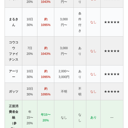
20%
1043%
円〜
り
条
まるき
10日
約
3,000
件
なし
★★★★★
ん
30%
1095%
円〜
付
き
コウコ
ウ
7日
約
3,000
あ
なし
★★★★★
ファイ
20%
1043%
円〜
り
ナンス
アーリ
10日
約
2,000〜
あ
なし
★★★★★
ー
30%
1095%
3,000円
り
10日
約
不
ガッツ
不明
なし
★★★★★
30%
1095%
明
正規消
費者金
年
年15〜
な
融
15〜
なし
あり
—
20%
し
（参
20%