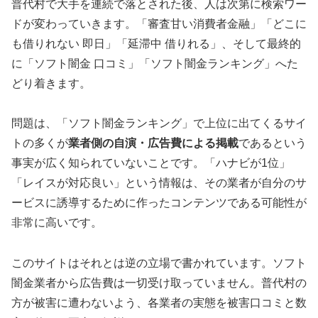
普代村で大手を連続で落とされた後、人は次第に検索ワー
ドが変わっていきます。「審査甘い消費者金融」「どこに
も借りれない 即日」「延滞中 借りれる」、そして最終的
に「ソフト闇金 口コミ」「ソフト闇金ランキング」へた
どり着きます。
問題は、「ソフト闇金ランキング」で上位に出てくるサイ
トの多くが
業者側の自演・広告費による掲載
であるという
事実が広く知られていないことです。「ハナビが1位」
「レイスが対応良い」という情報は、その業者が自分のサ
ービスに誘導するために作ったコンテンツである可能性が
非常に高いです。
このサイトはそれとは逆の立場で書かれています。ソフト
闇金業者から広告費は一切受け取っていません。普代村の
方が被害に遭わないよう、各業者の実態を被害口コミと数