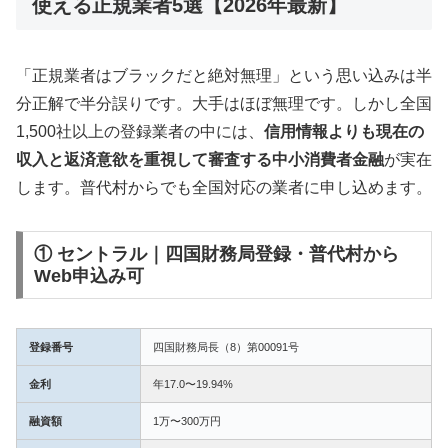
使える正規業者5選【2026年最新】
「正規業者はブラックだと絶対無理」という思い込みは半
分正解で半分誤りです。大手はほぼ無理です。しかし全国
1,500社以上の登録業者の中には、
信用情報よりも現在の
収入と返済意欲を重視して審査する中小消費者金融
が実在
します。普代村からでも全国対応の業者に申し込めます。
① セントラル｜四国財務局登録・普代村から
Web申込み可
登録番号
四国財務局長（8）第00091号
金利
年17.0〜19.94%
融資額
1万〜300万円