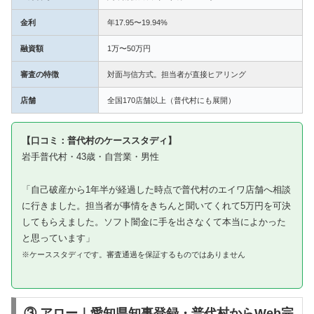
金利
年17.95〜19.94%
融資額
1万〜50万円
審査の特徴
対面与信方式。担当者が直接ヒアリング
店舗
全国170店舗以上（普代村にも展開）
【口コミ：普代村のケーススタディ】
岩手普代村・43歳・自営業・男性
「自己破産から1年半が経過した時点で普代村のエイワ店舗へ相談
に行きました。担当者が事情をきちんと聞いてくれて5万円を可決
してもらえました。ソフト闇金に手を出さなくて本当によかった
と思っています」
※ケーススタディです。審査通過を保証するものではありません
③ アロー｜愛知県知事登録・普代村からWeb完