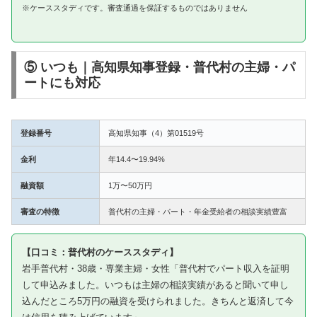
※ケーススタディです。審査通過を保証するものではありません
⑤ いつも｜高知県知事登録・普代村の主婦・パ
ートにも対応
登録番号
高知県知事（4）第01519号
金利
年14.4〜19.94%
融資額
1万〜50万円
審査の特徴
普代村の主婦・パート・年金受給者の相談実績豊富
【口コミ：普代村のケーススタディ】
岩手普代村・38歳・専業主婦・女性「普代村でパート収入を証明
して申込みました。いつもは主婦の相談実績があると聞いて申し
込んだところ5万円の融資を受けられました。きちんと返済して今