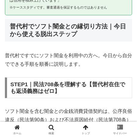
は信用を積み上げています」
※ケーススタディです。審査通過を保証するものではありません
普代村でソフト闇金との縁切り方法｜今日
から使える脱出ステップ
普代村ですでにソフト闇金を利用中の方へ。今日から自分
でできる手順を順番に説明します。
STEP1｜民法708条を理解する【普代村在住で
も返済義務はゼロ】
ソフト闇金を含む闇金との金銭消費貸借契約は、公序良俗
違反（民法第90条）および不法原因給付（民法第708条）
に該当するため、法的には無効です。普代村在住であって
ホーム
検索
トップ
サイドバー
も同様です。