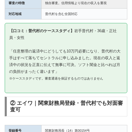
審査の特徴
独自審査。信用情報より現在の収入を重視
対応地域
普代村を含む全国対応
【口コミ：普代村のケーススタディ】
岩手普代村・36歳・正社
員・女性
「任意整理の返済中にどうしても10万円必要になり、普代村の大
手はすべて落ちてセントラルに申し込みました。現在の収入と返
済中の状況を正直に伝えて無事に可決。ソフト闇金と比べれば月
の負担がまったく違います」
※ケーススタディです。審査通過を保証するものではありません
② エイワ｜関東財務局登録・普代村でも対面審
査可
登録番号
関東財務局長（14）第00154号