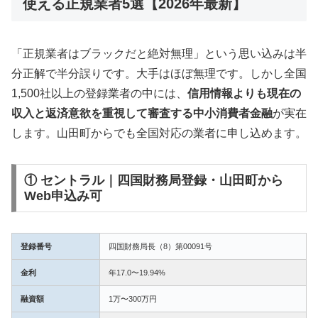
使える正規業者5選【2026年最新】
「正規業者はブラックだと絶対無理」という思い込みは半
分正解で半分誤りです。大手はほぼ無理です。しかし全国
1,500社以上の登録業者の中には、
信用情報よりも現在の
収入と返済意欲を重視して審査する中小消費者金融
が実在
します。山田町からでも全国対応の業者に申し込めます。
① セントラル｜四国財務局登録・山田町から
Web申込み可
登録番号
四国財務局長（8）第00091号
金利
年17.0〜19.94%
融資額
1万〜300万円