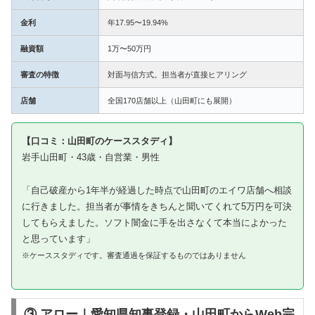
金利
年17.95〜19.94%
融資額
1万〜50万円
審査の特徴
対面与信方式。担当者が直接ヒアリング
店舗
全国170店舗以上（山田町にも展開）
【口コミ：山田町のケーススタディ】
岩手山田町・43歳・自営業・男性
「自己破産から1年半が経過した時点で山田町のエイワ店舗へ相談
に行きました。担当者が事情をきちんと聞いてくれて5万円を可決
してもらえました。ソフト闇金に手を出さなくて本当によかった
と思っています」
※ケーススタディです。審査通過を保証するものではありません
③ アロー｜愛知県知事登録・山田町からWeb完