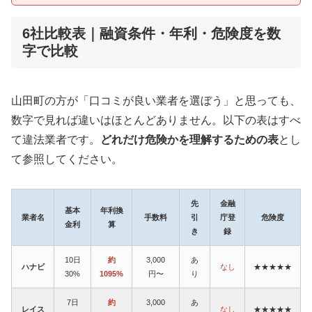
6社比較表｜融資条件・年利・危険度を数
字で比較
山田町の方が「口コミが良い業者を選ぼう」と思っても、
数字で見れば違いはほとんどありません。以下の表はすべ
て違法業者です。
どれだけ危険かを理解するための表
とし
て参照してください。
先
金融
基本
年利換
業者名
手数料
引
庁登
危険度
金利
算
き
録
10日
約
3,000
あ
ハナビ
なし
★★★★★
30%
1095%
円〜
り
7日
約
3,000
あ
レイス
なし
★★★★★