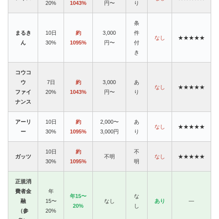
20%
1043%
円〜
り
条
まるき
10日
約
3,000
件
なし
★★★★★
ん
30%
1095%
円〜
付
き
コウコ
ウ
7日
約
3,000
あ
なし
★★★★★
ファイ
20%
1043%
円〜
り
ナンス
アーリ
10日
約
2,000〜
あ
なし
★★★★★
ー
30%
1095%
3,000円
り
10日
約
不
ガッツ
不明
なし
★★★★★
30%
1095%
明
正規消
費者金
年
年15〜
な
融
15〜
なし
あり
—
20%
し
（参
20%