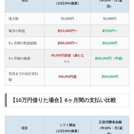
項目
（年18%・月1返
（10日30%換算）
済）
借入額
50,000円
50,000円
毎月の利息
約15,000円〜
約750円〜
6ヶ月間の利息総額
約90,000円〜
約4,500円
50,000円前後（減らな
6ヶ月後の残債
約25,000円（半減）
い）
完済までの合計支払
200,000円超
約54,000円
額
【10万円借りた場合】6ヶ月間の支払い比較
正規消費者金融
ソフト闇金
項目
（年18%・月1返
（10日30%換算）
済）