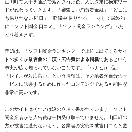
山田町で大手を連続で落とされた後、人は次第に検索ワー
ドが変わっていきます。「審査甘い消費者金融」「どこに
も借りれない 即日」「延滞中 借りれる」、そして最終的
に「ソフト闇金 口コミ」「ソフト闇金ランキング」へた
どり着きます。
問題は、「ソフト闇金ランキング」で上位に出てくるサイ
トの多くが
業者側の自演・広告費による掲載
であるという
事実が広く知られていないことです。「ハナビが1位」
「レイスが対応良い」という情報は、その業者が自分のサ
ービスに誘導するために作ったコンテンツである可能性が
非常に高いです。
このサイトはそれとは逆の立場で書かれています。ソフト
闇金業者から広告費は一切受け取っていません。山田町の
方が被害に遭わないよう、各業者の実態を被害口コミと数