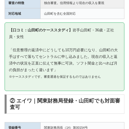
審査の特徴
独自審査。信用情報より現在の収入を重視
対応地域
山田町を含む全国対応
【口コミ：山田町のケーススタディ】
岩手山田町・36歳・正社
員・女性
「任意整理の返済中にどうしても10万円必要になり、山田町の大
手はすべて落ちてセントラルに申し込みました。現在の収入と返
済中の状況を正直に伝えて無事に可決。ソフト闇金と比べれば月
の負担がまったく違います」
※ケーススタディです。審査通過を保証するものではありません
② エイワ｜関東財務局登録・山田町でも対面審
査可
登録番号
関東財務局長（14）第00154号